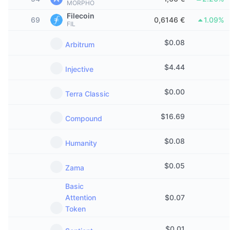
MORPHO
Di tendenza
ETF crypto
Filecoin
Impara
CMC MCP
69
0,6146 €
1.09%
FIL
Novità
ETF su Bitcoin
x402
Notizie
$
0.08
Arbitrum
Cripto
ETF su Ethereum
Academy
$
4.44
Injective
Politica
Analisi tecnica
Ricerca
$
0.00
Terra Classic
Sport
RSI
Video
$
16.69
Compound
Finanza
MACD
Glossario
$
0.08
Humanity
Tecnologia
$
0.05
Zama
Derivati
Campagne
Basic
NFT
Panoramica
Airdrop
Attention
$
0.07
Token
Statistiche NFT generali
Liquidazioni
Diamanti ricompensa
$
0.01