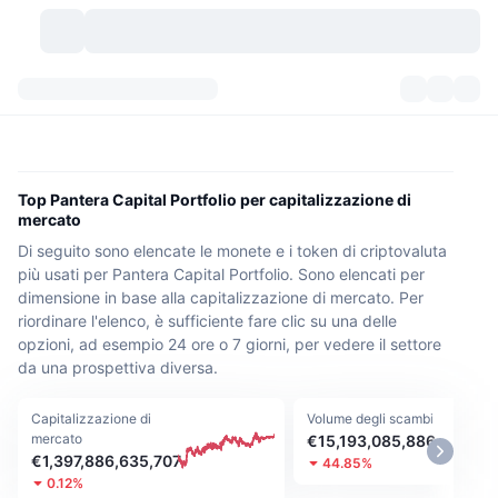
Criptovalute
Dashboard
Criptovalute
DexScan
Mercati
Classifica
Top Pantera Capital Portfolio per capitalizzazione di
mercato
Segnali
Scambi
Categorie
New
Panoramica di mercato
Di seguito sono elencate le monete e i token di criptovaluta
più usati per Pantera Capital Portfolio. Sono elencati per
Di tendenza
Community
Istantanee storiche
Mercato Spot
Scambi centralizzati
dimensione in base alla capitalizzazione di mercato. Per
riordinare l'elenco, è sufficiente fare clic su una delle
Nuovo
Feed
API
Sblocchi di token
opzioni, ad esempio 24 ore o 7 giorni, per vedere il settore
N. di criptovalute
Spot
da una prospettiva diversa.
In Rialzo
Argomenti
Rendimenti
Prodotti
Bitcoin Tesorerie
Derivati
API
Capitalizzazione di
Volume degli scambi
mercato
€15,193,085,886
Explorer meme
Live
Risorse del mondo reale
BNB Tesorerie
Prodotti
API Crypto
€1,397,886,635,707
44.85%
Exchange decentralizzati
0.12%