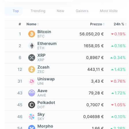
Migliori trader
Articoli
Afflussi/Deflussi degli Exchange
API DEX
Convertitore
Classifiche
Spot
Top
Trending
New
Gainers
Most Visited
Sentiment
Impresa
Newsletter
Indicatori
Di tendenza
Derivati
#
Nome
Prezzo
24h %
Prezzi
CMC Launch
Bitcoin
In arrivo
Indice di paura e avidità
1
56.050,20 €
0.19%
BTC
Ethereum
Risorse
CMC Labs
2
1658,05 €
0.16%
Nuove
Indice stagionale altcoin
ETH
XRP
6
0,8967 €
0.34%
CMC Max
XRP
Vincitori e perdenti
Indicatori del ciclo di mercato
Documentazione
Zcash
12
443,11 €
1.43%
ZEC
Notizie principali
Più visitato
Dominance Bitcoin
Uniswap
FAQ
31
3,43 €
0.76%
UNI
Bot Telegram
Sentiment della comunità
CoinMarketCap 20 Index
Aave
43
79,28 €
1.72%
AAVE
Integrazioni AI
Pubblicizzare
Classifica delle blockchain
CoinMarketCap 100 Index
Polkadot
45
0,7007 €
1.05%
DOT
CMC Hub Agenti
Sky
46
0,04698 €
0.10%
SKY
Mercati di previsione
Flussi ETF
Widget del sito
Mercato delle Competenze
Morpho
54
1,66 €
2.26%