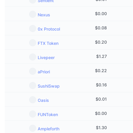
Sentient
Prossime vendite
Tassi di finanziamento
Impara e guadagna
$
0.00
Nexus
Calendari
$
0.08
0x Protocol
Calendario ICO
$
0.20
FTX Token
Calendario eventi
$
1.27
Livepeer
$
0.22
aPriori
$
0.16
SushiSwap
$
0.01
Oasis
$
0.00
FUNToken
$
1.30
Ampleforth