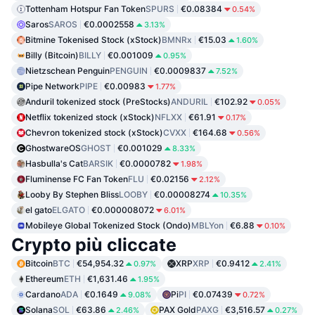
Tottenham Hotspur Fan Token
SPURS
€0.08384
0.54%
Saros
SAROS
€0.0002558
3.13%
Bitmine Tokenised Stock (xStock)
BMNRx
€15.03
1.60%
Billy (Bitcoin)
BILLY
€0.001009
0.95%
Nietzschean Penguin
PENGUIN
€0.0009837
7.52%
Pipe Network
PIPE
€0.00983
1.77%
Anduril tokenized stock (PreStocks)
ANDURIL
€102.92
0.05%
Netflix tokenized stock (xStock)
NFLXX
€61.91
0.17%
Chevron tokenized stock (xStock)
CVXX
€164.68
0.56%
GhostwareOS
GHOST
€0.001029
8.33%
Hasbulla's Cat
BARSIK
€0.0000782
1.98%
Fluminense FC Fan Token
FLU
€0.02156
2.12%
Looby By Stephen Bliss
LOOBY
€0.00008274
10.35%
el gato
ELGATO
€0.000008072
6.01%
Mobileye Global Tokenized Stock (Ondo)
MBLYon
€6.88
0.10%
Crypto più cliccate
Bitcoin
BTC
€54,954.32
XRP
XRP
€0.9412
0.97%
2.41%
Ethereum
ETH
€1,631.46
1.95%
Cardano
ADA
€0.1649
Pi
PI
€0.07439
9.08%
0.72%
Solana
SOL
€63.86
PAX Gold
PAXG
€3,516.57
2.46%
0.27%