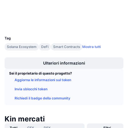
Esploratori
Prossime vendite
Tassi di finanziamento
Impara e guadagna
Wallets
Calendari
UCID
1993
Tag
Calendario ICO
Solana Ecosystem
DeFi
Smart Contracts
Mostra tutti
Boost
Calendario eventi
Ulteriori informazioni
Sei il proprietario di questo progetto?
Aggiorna le informazioni sul token
Invia sblocchi token
Richiedi il badge della community
Kin mercati
Tutti
CEX
DEX
Filtri