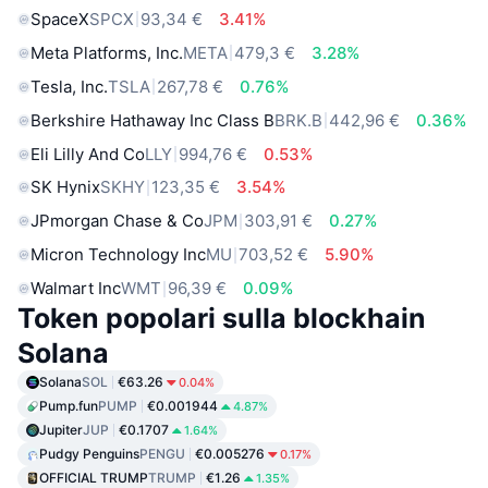
SpaceX
SPCX
93,34 €
3.41%
Meta Platforms, Inc.
META
479,3 €
3.28%
Tesla, Inc.
TSLA
267,78 €
0.76%
Berkshire Hathaway Inc Class B
BRK.B
442,96 €
0.36%
Eli Lilly And Co
LLY
994,76 €
0.53%
SK Hynix
SKHY
123,35 €
3.54%
JPmorgan Chase & Co
JPM
303,91 €
0.27%
Micron Technology Inc
MU
703,52 €
5.90%
Walmart Inc
WMT
96,39 €
0.09%
Token popolari sulla blockhain
Solana
Solana
SOL
€63.26
0.04%
Pump.fun
PUMP
€0.001944
4.87%
Jupiter
JUP
€0.1707
1.64%
Pudgy Penguins
PENGU
€0.005276
0.17%
OFFICIAL TRUMP
TRUMP
€1.26
1.35%