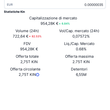
Di tendenza
ETF crypto
EUR
Impara
CMC MCP
Statistiche Kin
Novità
ETF su Bitcoin
Capitalizzazione di mercato
x402
Notizie
954,28K €
6.84%
Cripto
ETF su Ethereum
Volume (24h)
Vol/Cap. mercato (24h)
Academy
722,64 €
0,07572%
82.53%
Politica
Analisi tecnica
FDV
Liq./Cap. Mercato
Ricerca
954,28K €
0.68%
Sport
RSI
Video
Offerta totale
Offerta massima
2,75T KIN
2.75T KIN
Finanza
MACD
Glossario
Offerta circolante
Detentori
2,75T KIN
6,55M
Tecnologia
Derivati
Campagne
Sito web
Whitepaper
Social
NFT
Panoramica
Airdrop
Contratti
kinXdE...iAHJq6
3.2
Statistiche NFT generali
Valutazione (CertiK)
Liquidazioni
Diamanti ricompensa
solscan.io