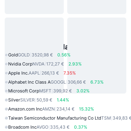
Asset reali popolari
Gold
GOLD
3520,98 €
0.56%
Nvidia Corp
NVDA
172,27 €
2.93%
Apple Inc.
AAPL
266,13 €
7.35%
Alphabet Inc Class A
GOOGL
306,66 €
6.73%
Microsoft Corp
MSFT
399,92 €
3.02%
Silver
SILVER
50,59 €
1.44%
Amazon.com Inc
AMZN
234,14 €
15.32%
Taiwan Semiconductor Manufacturing Co Ltd
TSM
349,83 
Broadcom Inc
AVGO
335,43 €
0.37%