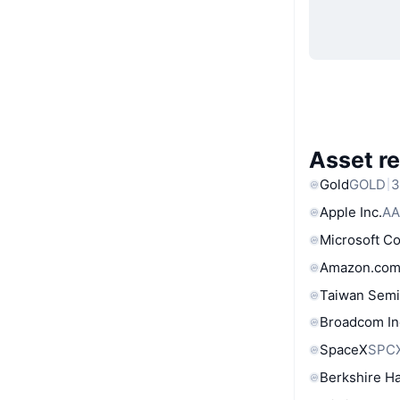
Asset re
Gold
GOLD
3
Apple Inc.
AA
Microsoft C
Amazon.com
Taiwan Semi
Broadcom In
SpaceX
SPC
Berkshire Ha