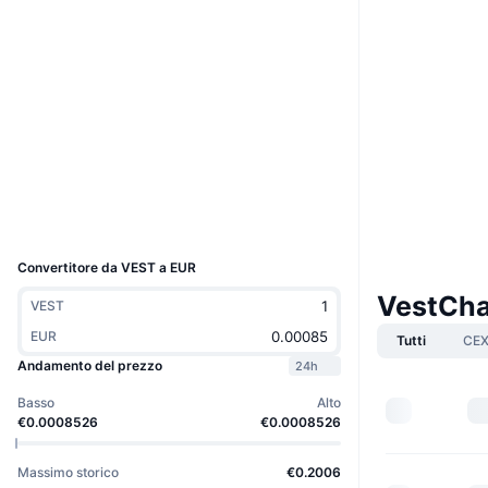
Sito web
Website
Social
Contratti
0x37f0...12bdb6
3.1
Valutazione (CertiK)
etherscan.io
Esploratori
Wallets
UCID
3607
Convertitore da VEST a EUR
VestCha
VEST
EUR
Tutti
CE
Andamento del prezzo
24h
Basso
Alto
€0.0008526
€0.0008526
Massimo storico
€0.2006