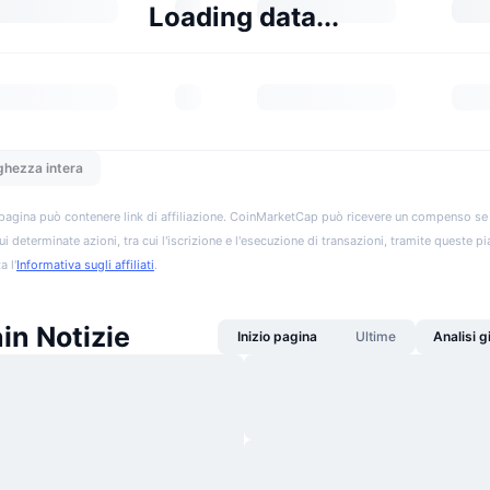
Loading data...
ghezza intera
pagina può contenere link di affiliazione. CoinMarketCap può ricevere un compenso se vis
ui determinate azioni, tra cui l'iscrizione e l'esecuzione di transazioni, tramite queste p
a l'
Informativa sugli affiliati
.
in Notizie
Inizio pagina
Ultime
Analisi 