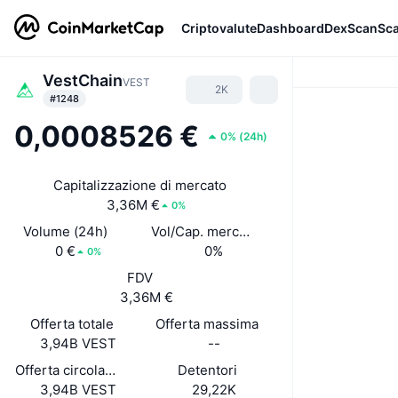
Criptovalute
Dashboard
DexScan
Sc
VestChain
VEST
2K
#1248
0,0008526 €
0%
(
24h
)
Capitalizzazione di mercato
3,36M €
0%
Volume (24h)
Vol/Cap. mercato (24h)
0 €
0%
0%
FDV
3,36M €
Offerta totale
Offerta massima
3,94B VEST
--
Offerta circolante
Detentori
3,94B VEST
29,22K