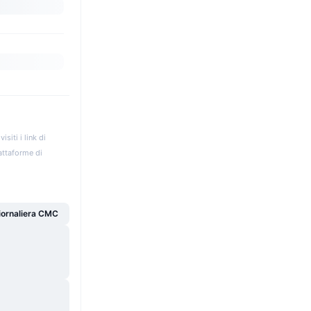
iti i link di
iattaforme di
giornaliera CMC