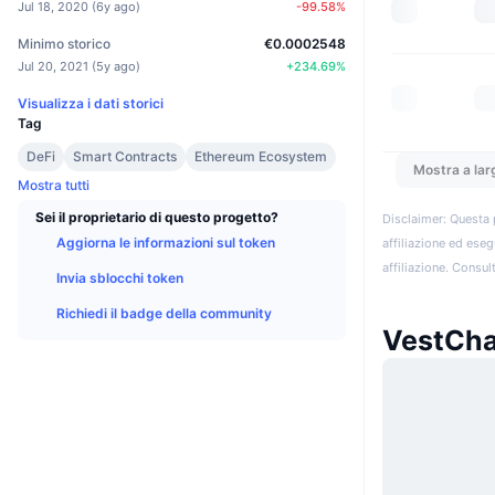
Jul 18, 2020
(
6y ago
)
-99.58
%
Minimo storico
€0.0002548
Jul 20, 2021
(
5y ago
)
+
234.69
%
Visualizza i dati storici
Tag
DeFi
Smart Contracts
Ethereum Ecosystem
Mostra a lar
Mostra tutti
Sei il proprietario di questo progetto?
Disclaimer: Questa 
Aggiorna le informazioni sul token
affiliazione ed eseg
affiliazione. Consult
Invia sblocchi token
Richiedi il badge della community
VestCha