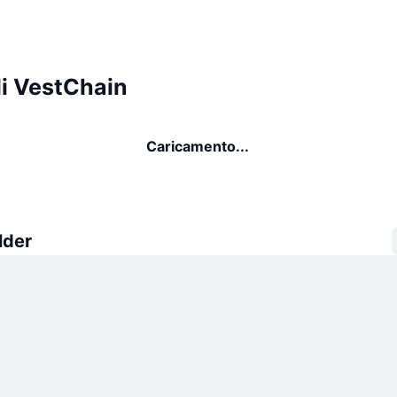
di VestChain
Caricamento...
lder