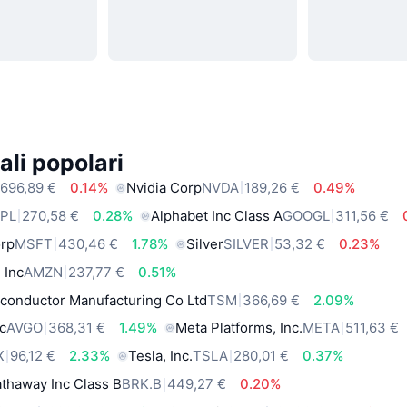
ali popolari
696,89 €
0.14%
Nvidia Corp
NVDA
189,26 €
0.49%
PL
270,58 €
0.28%
Alphabet Inc Class A
GOOGL
311,56 €
orp
MSFT
430,46 €
1.78%
Silver
SILVER
53,32 €
0.23%
 Inc
AMZN
237,77 €
0.51%
conductor Manufacturing Co Ltd
TSM
366,69 €
2.09%
c
AVGO
368,31 €
1.49%
Meta Platforms, Inc.
META
511,63 €
X
96,12 €
2.33%
Tesla, Inc.
TSLA
280,01 €
0.37%
thaway Inc Class B
BRK.B
449,27 €
0.20%