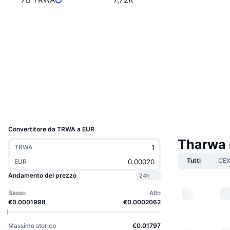
Boost
Sito web
Website
Whitepaper
Social
Contratti
0x7b10...d1EeC8
3.6
Valutazione (CertiK)
Esploratori
etherscan.io
Wallets
UCID
37245
Convertitore da TRWA a EUR
Tharwa 
TRWA
Tutti
CE
EUR
Andamento del prezzo
24h
Basso
Alto
€0.0001998
€0.0002062
Massimo storico
€0.01797