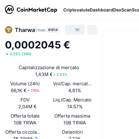
Criptovalute
Dashboard
DexScan
Sc
Tharwa
5K
#1614
TRWA
0,0002045 €
2.23%
(
24h
)
Capitalizzazione di mercato
1,43M €
2.23%
Volume (24h)
Vol/Cap. mercato (24h)
66,1K €
4,61%
7.15%
FDV
Liq./Cap. Mercato
2,04M €
14.57%
Offerta totale
Offerta massima
10B TRWA
10B TRWA
Offerta circolante
Detentori
7B TRWA
7,72K