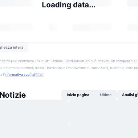
Loading data...
ghezza intera
pagina può contenere link di affiliazione. CoinMarketCap può ricevere un compenso se vis
ui determinate azioni, tra cui l'iscrizione e l'esecuzione di transazioni, tramite queste p
a l'
Informativa sugli affiliati
.
Notizie
Inizio pagina
Ultime
Analisi 