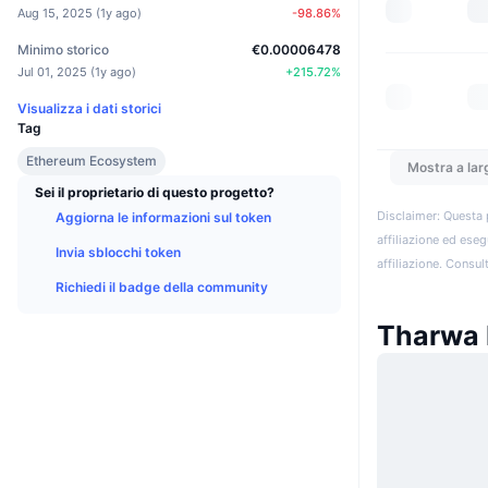
Aug 15, 2025
(
1y ago
)
-98.86
%
Minimo storico
€0.00006478
Jul 01, 2025
(
1y ago
)
+
215.72
%
Visualizza i dati storici
Tag
Ethereum Ecosystem
Mostra a lar
Sei il proprietario di questo progetto?
Disclaimer: Questa 
Aggiorna le informazioni sul token
affiliazione ed eseg
Invia sblocchi token
affiliazione. Consult
Richiedi il badge della community
Tharwa 