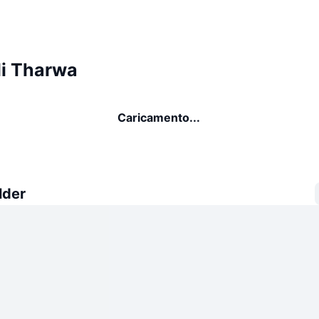
di Tharwa
Caricamento...
lder