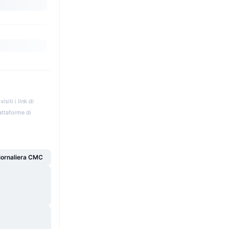
iti i link di
iattaforme di
giornaliera CMC