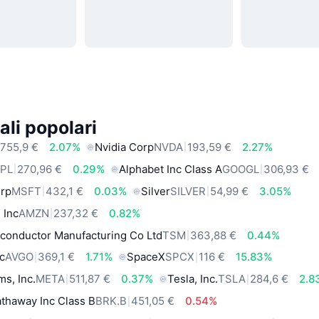
ali popolari
755,9 €
2.07%
Nvidia Corp
NVDA
193,59 €
2.27%
PL
270,96 €
0.29%
Alphabet Inc Class A
GOOGL
306,93 €
orp
MSFT
432,1 €
0.03%
Silver
SILVER
54,99 €
3.05%
 Inc
AMZN
237,32 €
0.82%
conductor Manufacturing Co Ltd
TSM
363,88 €
0.44%
c
AVGO
369,1 €
1.71%
SpaceX
SPCX
116 €
15.83%
ms, Inc.
META
511,87 €
0.37%
Tesla, Inc.
TSLA
284,6 €
2.8
thaway Inc Class B
BRK.B
451,05 €
0.54%