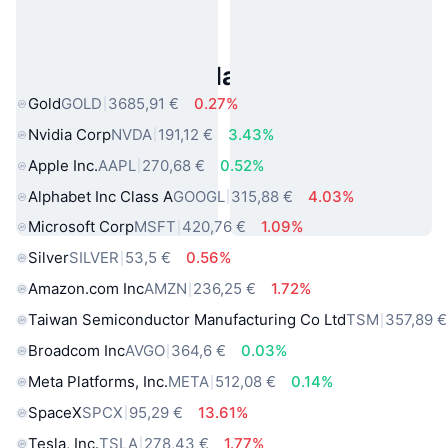
Asset reali popolari
Gold
GOLD
3685,91 €
0.27%
Nvidia Corp
NVDA
191,12 €
3.43%
Apple Inc.
AAPL
270,68 €
0.52%
Alphabet Inc Class A
GOOGL
315,88 €
4.03%
Microsoft Corp
MSFT
420,76 €
1.09%
Silver
SILVER
53,5 €
0.56%
Amazon.com Inc
AMZN
236,25 €
1.72%
Taiwan Semiconductor Manufacturing Co Ltd
TSM
357,89 €
Broadcom Inc
AVGO
364,6 €
0.03%
Meta Platforms, Inc.
META
512,08 €
0.14%
SpaceX
SPCX
95,29 €
13.61%
Tesla, Inc.
TSLA
278,43 €
1.77%