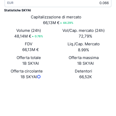
EUR
Di tendenza
ETF crypto
Impara
CMC MCP
Statistiche SKYAI
Novità
Capitalizzazione di mercato
ETF su Bitcoin
x402
Notizie
66,13M €
44.29%
Cripto
ETF su Ethereum
Volume (24h)
Vol/Cap. mercato (24h)
Academy
48,14M €
72,79%
0.78%
Politica
FDV
Liq./Cap. Mercato
Analisi tecnica
Ricerca
66,13M €
8.99%
Sport
Offerta totale
Offerta massima
RSI
Video
1B SKYAI
1B SKYAI
Finanza
MACD
Offerta circolante
Detentori
Glossario
1B SKYAI
66,52K
Tecnologia
Sito web
Website
Derivati
Campagne
Social
NFT
Panoramica
Airdrop
Contratti
0x92aa...3fFb10
4.0
Valutazione (CertiK)
Statistiche NFT generali
Liquidazioni
Diamanti ricompensa
Esploratori
bscscan.com