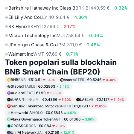
Berkshire Hathaway Inc Class B
BRK.B
449,59 €
0.32%
Eli Lilly And Co
LLY
1019,64 €
4.86%
SK Hynix
SKHY
127,96 €
2.17%
Micron Technology Inc
MU
758,64 €
0.06%
JPmorgan Chase & Co
JPM
311,9 €
0.48%
Walmart Inc
WMT
97,69 €
0.71%
Token popolari sulla blockhain
BNB Smart Chain (BEP20)
BNB
BNB
€513.51
Aster
ASTER
€0.5246
1.40%
0.30%
Stable
STABLE
€0.02863
2.48%
Audiera
BEAT
€1.99
10.88%
币安人生
币安人生
€0.4366
LAB
LAB
€0.1127
5.30%
11.94%
SanDisk Tokenized bStocks
SNDKB
€1,079.17
12.65%
Holoworld AI
HOLO
€0.05843
4.57%
Alaya Governance Token
AGT
€0.01366
3.86%
CROSS
CROSS
€0.084
2.31%
UnifAI Network
UAI
€0.2158
12.01%