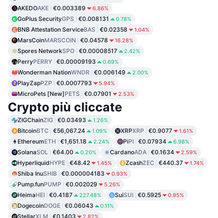
AKEDO
AKE
€0.003389
6.86%
GoPlus Security
GPS
€0.008131
0.78%
BNB Attestation Service
BAS
€0.02358
1.04%
MarsCoin
MARSCOIN
€0.04578
16.28%
Spores Network
SPO
€0.00008517
2.42%
Perry
PERRY
€0.00009193
0.69%
Wonderman Nation
WNDR
€0.006149
2.00%
PlayZap
PZP
€0.0007793
5.94%
MicroPets [New]
PETS
€0.07901
2.53%
Crypto più cliccate
ZIGChain
ZIG
€0.03493
1.26%
Bitcoin
BTC
€56,067.24
XRP
XRP
€0.9077
1.09%
1.61%
Ethereum
ETH
€1,651.18
Pi
PI
€0.07934
2.24%
6.98%
Solana
SOL
€64.00
Cardano
ADA
€0.1634
0.20%
2.59%
Hyperliquid
HYPE
€48.42
Zcash
ZEC
€440.37
1.45%
1.74%
Shiba Inu
SHIB
€0.000004183
0.93%
Pump.fun
PUMP
€0.002029
5.26%
Heima
HEI
€0.4187
Sui
SUI
€0.5925
227.48%
0.95%
Dogecoin
DOGE
€0.06043
0.11%
Stellar
XLM
€0.1403
2.82%