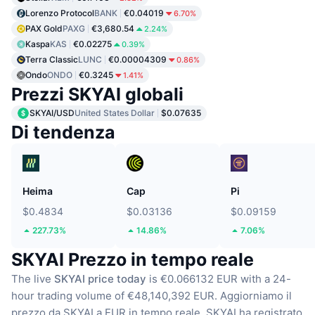
Lorenzo Protocol
BANK
€0.04019
6.70%
PAX Gold
PAXG
€3,680.54
2.24%
Kaspa
KAS
€0.02275
0.39%
Terra Classic
LUNC
€0.00004309
0.86%
Ondo
ONDO
€0.3245
1.41%
Prezzi SKYAI globali
SKYAI/USD
United States Dollar
$0.07635
Di tendenza
Heima
Cap
Pi
$0.4834
$0.03136
$0.09159
227.73%
14.86%
7.06%
SKYAI Prezzo in tempo reale
The live
SKYAI price today
is €0.066132 EUR with a 24-
hour trading volume of €48,140,392 EUR.
Aggiorniamo il
prezzo da SKYAI a EUR in tempo reale.
SKYAI ha registrato