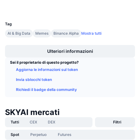
Prossime vendite
Wallets
Tassi di finanziamento
Impara e guadagna
UCID
36300
Tag
Calendari
AI & Big Data
Memes
Binance Alpha
Mostra tutti
Boost
Calendario ICO
Ulteriori informazioni
Calendario eventi
Sei il proprietario di questo progetto?
Aggiorna le informazioni sul token
Invia sblocchi token
Richiedi il badge della community
SKYAI mercati
Tutti
CEX
DEX
Filtri
Spot
Perpetuo
Futures