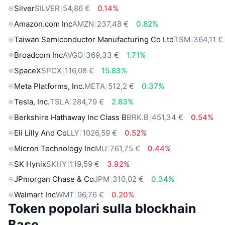
Silver
SILVER
54,86 €
0.14%
Amazon.com Inc
AMZN
237,48 €
0.82%
Taiwan Semiconductor Manufacturing Co Ltd
TSM
364,11 €
Broadcom Inc
AVGO
369,33 €
1.71%
SpaceX
SPCX
116,08 €
15.83%
Meta Platforms, Inc.
META
512,2 €
0.37%
Tesla, Inc.
TSLA
284,79 €
2.83%
Berkshire Hathaway Inc Class B
BRK.B
451,34 €
0.54%
Eli Lilly And Co
LLY
1026,59 €
0.52%
Micron Technology Inc
MU
761,75 €
0.44%
SK Hynix
SKHY
119,59 €
3.92%
JPmorgan Chase & Co
JPM
310,02 €
0.34%
Walmart Inc
WMT
96,76 €
0.20%
Token popolari sulla blockhain
Base