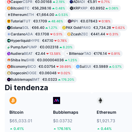
Casper
CSPR
€0.00168
ADI
ADI
€5.91
2.19%
0.71%
Bitcoin
BTC
€56,298.16
XRP
XRP
€0.8952
0.48%
0.06%
Ethereum
ETH
€1,664.00
0.53%
Tutorial
TUT
€0.1709
Pi
PI
€0.07843
48.46%
0.18%
Solana
SOL
€66.40
PAX Gold
PAXG
€3,734.28
1.27%
0.62%
Cardano
ADA
€0.1708
Zcash
ZEC
€441.44
0.51%
0.31%
Hyperliquid
HYPE
€47.10
0.78%
Pump.fun
PUMP
€0.002318
8.20%
Audiera
BEAT
€2.44
Bittensor
TAO
€176.14
13.58%
0.91%
Shiba Inu
SHIB
€0.000004036
1.25%
Biconomy
BICO
€0.03754
Sui
SUI
€0.5989
39.69%
0.57%
Dogecoin
DOGE
€0.06048
0.02%
Bubblemaps
BMT
€0.0323
176.20%
Di tendenza
Bitcoin
Bubblemaps
Ethereum
$65,033.01
$0.03732
$1,921.73
0.41%
176.16%
0.44%