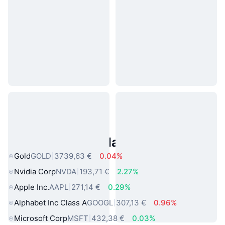
Asset reali popolari
Gold
GOLD
3739,63 €
0.04%
Nvidia Corp
NVDA
193,71 €
2.27%
Apple Inc.
AAPL
271,14 €
0.29%
Alphabet Inc Class A
GOOGL
307,13 €
0.96%
Microsoft Corp
MSFT
432,38 €
0.03%