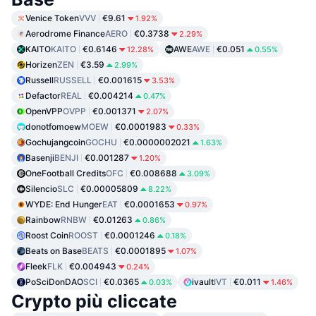
Venice Token
VVV
€9.61
1.92%
Aerodrome Finance
AERO
€0.3738
2.29%
KAITO
KAITO
€0.6146
AWE
AWE
€0.051
12.28%
0.55%
Horizen
ZEN
€3.59
2.99%
Russell
RUSSELL
€0.001615
3.53%
Defactor
REAL
€0.004214
0.47%
OpenVPP
OVPP
€0.001371
2.07%
donotfomoew
MOEW
€0.0001983
0.33%
Gochujangcoin
GOCHU
€0.0000002021
1.63%
Basenji
BENJI
€0.001287
1.20%
OneFootball Credits
OFC
€0.008688
3.09%
Silencio
SLC
€0.00005809
8.22%
WYDE: End Hunger
EAT
€0.0001653
0.97%
Rainbow
RNBW
€0.01263
0.86%
Roost Coin
ROOST
€0.0001246
0.18%
Beats on Base
BEATS
€0.0001895
1.07%
Fleek
FLK
€0.004943
0.24%
PoSciDonDAO
SCI
€0.0365
ivault
IVT
€0.011
0.03%
1.46%
Crypto più cliccate