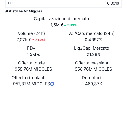
EUR
Di tendenza
ETF crypto
Impara
CMC MCP
Statistiche Mr Miggles
Novità
Capitalizzazione di mercato
ETF su Bitcoin
x402
Notizie
1,5M €
2.39%
Cripto
ETF su Ethereum
Volume (24h)
Vol/Cap. mercato (24h)
Academy
7,07K €
0,4692%
81.04%
Politica
FDV
Liq./Cap. Mercato
Analisi tecnica
Ricerca
1,5M €
21.28%
Sport
Offerta totale
Offerta massima
RSI
Video
958,76M MIGGLES
958.76M MIGGLES
Finanza
MACD
Offerta circolante
Detentori
Glossario
957,37M MIGGLES
469,37K
Tecnologia
Sito web
Website
Derivati
Campagne
Social
NFT
Panoramica
Airdrop
Contratti
0xB1a0...fEf25d
3.5
Valutazione (CertiK)
Statistiche NFT generali
Liquidazioni
Diamanti ricompensa
Esploratori
basescan.org