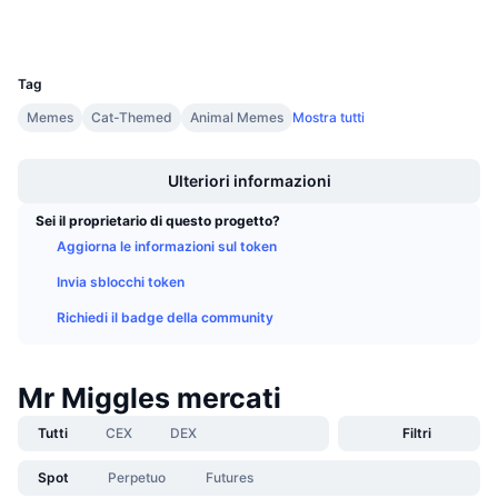
Wallets
Prossime vendite
Tassi di finanziamento
Impara e guadagna
UCID
32289
Tag
Calendari
Memes
Cat-Themed
Animal Memes
Mostra tutti
Boost
Calendario ICO
Ulteriori informazioni
Calendario eventi
Sei il proprietario di questo progetto?
Aggiorna le informazioni sul token
Invia sblocchi token
Richiedi il badge della community
Mr Miggles mercati
Tutti
CEX
DEX
Filtri
Spot
Perpetuo
Futures