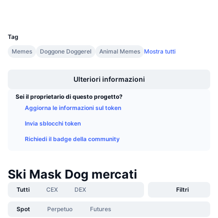
Wallets
Prossime vendite
Tassi di finanziamento
Impara e guadagna
UCID
31173
Tag
Calendari
Memes
Doggone Doggerel
Animal Memes
Mostra tutti
Boost
Calendario ICO
Ulteriori informazioni
Calendario eventi
Sei il proprietario di questo progetto?
Aggiorna le informazioni sul token
Invia sblocchi token
Richiedi il badge della community
Ski Mask Dog mercati
Tutti
CEX
DEX
Filtri
Spot
Perpetuo
Futures