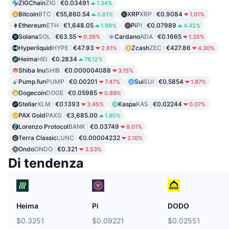
ZIGChain
ZIG
€0.03491
1.34%
Bitcoin
BTC
€55,860.54
XRP
XRP
€0.9084
0.81%
1.01%
Ethereum
ETH
€1,648.05
Pi
PI
€0.07989
1.99%
4.42%
Solana
SOL
€63.55
Cardano
ADA
€0.1665
0.39%
1.35%
Hyperliquid
HYPE
€47.93
Zcash
ZEC
€427.86
2.81%
4.30%
Heima
HEI
€0.2834
76.12%
Shiba Inu
SHIB
€0.000004088
3.15%
Pump.fun
PUMP
€0.00201
Sui
SUI
€0.5854
7.47%
1.97%
Dogecoin
DOGE
€0.05985
0.89%
Stellar
XLM
€0.1393
Kaspa
KAS
€0.02244
3.45%
0.07%
PAX Gold
PAXG
€3,685.00
1.90%
Lorenzo Protocol
BANK
€0.03749
8.01%
Terra Classic
LUNC
€0.00004232
2.10%
Ondo
ONDO
€0.321
3.53%
Di tendenza
Heima
Pi
DODO
$0.3251
$0.09221
$0.02551