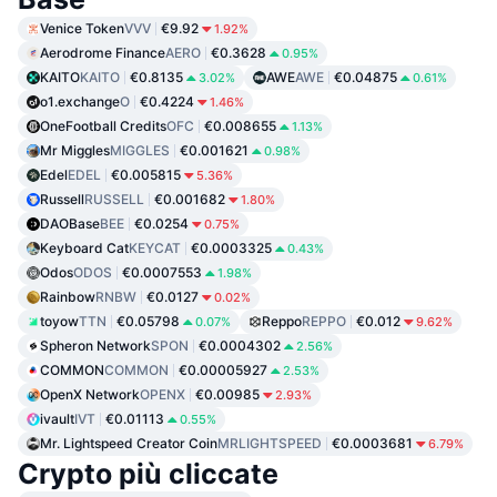
Venice Token
VVV
€9.92
1.92%
Aerodrome Finance
AERO
€0.3628
0.95%
KAITO
KAITO
€0.8135
AWE
AWE
€0.04875
3.02%
0.61%
o1.exchange
O
€0.4224
1.46%
OneFootball Credits
OFC
€0.008655
1.13%
Mr Miggles
MIGGLES
€0.001621
0.98%
Edel
EDEL
€0.005815
5.36%
Russell
RUSSELL
€0.001682
1.80%
DAOBase
BEE
€0.0254
0.75%
Keyboard Cat
KEYCAT
€0.0003325
0.43%
Odos
ODOS
€0.0007553
1.98%
Rainbow
RNBW
€0.0127
0.02%
toyow
TTN
€0.05798
Reppo
REPPO
€0.012
0.07%
9.62%
Spheron Network
SPON
€0.0004302
2.56%
COMMON
COMMON
€0.00005927
2.53%
OpenX Network
OPENX
€0.00985
2.93%
ivault
IVT
€0.01113
0.55%
Mr. Lightspeed Creator Coin
MRLIGHTSPEED
€0.0003681
6.79%
Crypto più cliccate