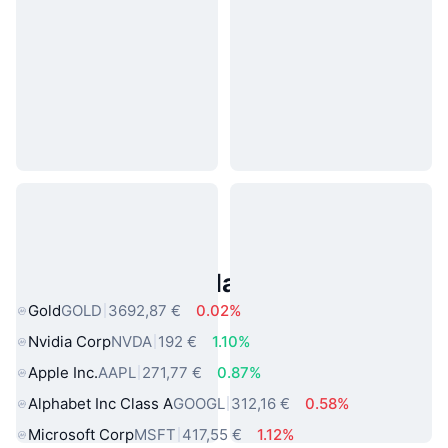
Asset reali popolari
Gold
GOLD
3692,87 €
0.02%
Nvidia Corp
NVDA
192 €
1.10%
Apple Inc.
AAPL
271,77 €
0.87%
Alphabet Inc Class A
GOOGL
312,16 €
0.58%
Microsoft Corp
MSFT
417,55 €
1.12%