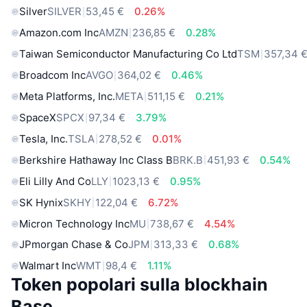
Silver
SILVER
53,45 €
0.26%
Amazon.com Inc
AMZN
236,85 €
0.28%
Taiwan Semiconductor Manufacturing Co Ltd
TSM
357,34 
Broadcom Inc
AVGO
364,02 €
0.46%
Meta Platforms, Inc.
META
511,15 €
0.21%
SpaceX
SPCX
97,34 €
3.79%
Tesla, Inc.
TSLA
278,52 €
0.01%
Berkshire Hathaway Inc Class B
BRK.B
451,93 €
0.54%
Eli Lilly And Co
LLY
1023,13 €
0.95%
SK Hynix
SKHY
122,04 €
6.72%
Micron Technology Inc
MU
738,67 €
4.54%
JPmorgan Chase & Co
JPM
313,33 €
0.68%
Walmart Inc
WMT
98,4 €
1.11%
Token popolari sulla blockhain
Base