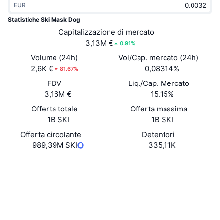
EUR
Di tendenza
ETF crypto
Impara
CMC MCP
Statistiche Ski Mask Dog
Novità
Capitalizzazione di mercato
ETF su Bitcoin
x402
Notizie
3,13M €
0.91%
Cripto
ETF su Ethereum
Volume (24h)
Vol/Cap. mercato (24h)
Academy
2,6K €
0,08314%
81.67%
Politica
FDV
Liq./Cap. Mercato
Analisi tecnica
Ricerca
3,16M €
15.15%
Sport
Offerta totale
Offerta massima
RSI
Video
1B SKI
1B SKI
Finanza
MACD
Offerta circolante
Detentori
Glossario
989,39M SKI
335,11K
Tecnologia
Sito web
Website
Derivati
Campagne
Social
NFT
Panoramica
Airdrop
Contratti
0x768B...ec0149
3.3
Valutazione (CertiK)
Statistiche NFT generali
Liquidazioni
Diamanti ricompensa
Esploratori
basescan.org