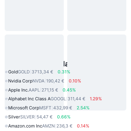
Asset reali popolari
Gold
GOLD
3713,34 €
0.31%
Nvidia Corp
NVDA
190,42 €
0.10%
Apple Inc.
AAPL
271,15 €
0.45%
Alphabet Inc Class A
GOOGL
311,44 €
1.29%
Microsoft Corp
MSFT
432,99 €
2.54%
Silver
SILVER
54,47 €
0.66%
Amazon.com Inc
AMZN
236,3 €
0.14%