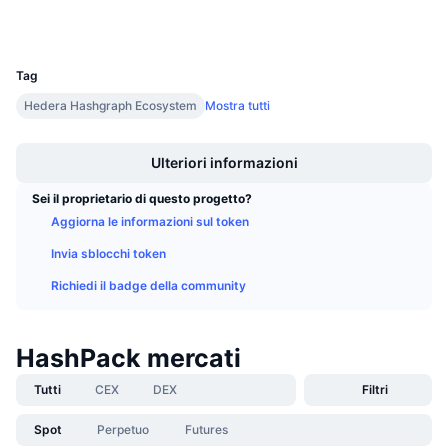
Wallets
Prossime vendite
Tassi di finanziamento
Impara e guadagna
UCID
32529
Tag
Calendari
Hedera Hashgraph Ecosystem
Mostra tutti
Boost
Calendario ICO
Ulteriori informazioni
Calendario eventi
Sei il proprietario di questo progetto?
Aggiorna le informazioni sul token
Invia sblocchi token
Richiedi il badge della community
HashPack mercati
Tutti
CEX
DEX
Filtri
Spot
Perpetuo
Futures