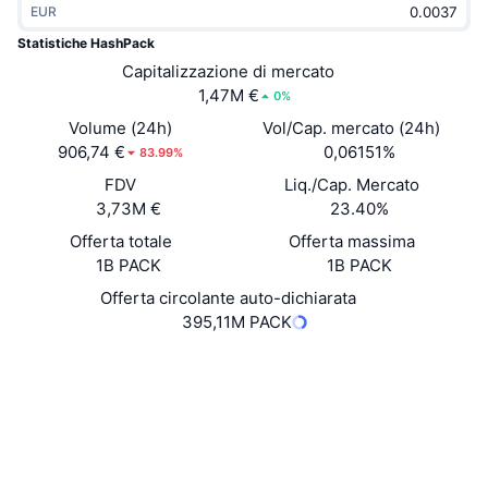
EUR
Di tendenza
ETF crypto
Impara
CMC MCP
Statistiche HashPack
Novità
Capitalizzazione di mercato
ETF su Bitcoin
x402
Notizie
1,47M €
0%
Cripto
ETF su Ethereum
Volume (24h)
Vol/Cap. mercato (24h)
Academy
906,74 €
0,06151%
83.99%
Politica
FDV
Liq./Cap. Mercato
Analisi tecnica
Ricerca
3,73M €
23.40%
Sport
Offerta totale
Offerta massima
RSI
Video
1B PACK
1B PACK
Finanza
MACD
Offerta circolante auto-dichiarata
Glossario
395,11M PACK
Tecnologia
Sito web
Website
Whitepaper
Derivati
Campagne
Social
NFT
Panoramica
Airdrop
Contratti
0.0.4794920
3.2
Valutazione (CertiK)
Statistiche NFT generali
Liquidazioni
Diamanti ricompensa
Esploratori
hashscan.io