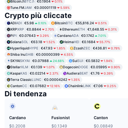
Bitcoin.ℏ
BTC.ℏ
€0.1904
0.11%
Tune.FM
JAM
€0.00001119
5.59%
Crypto più cliccate
ADI
ADI
€5.98
Bitcoin
BTC
€55,816.24
0.10%
0.51%
XRP
XRP
€0.8844
Ethereum
ETH
€1,648.55
2.70%
0.31%
Pi
PI
€0.07643
Cardano
ADA
€0.1742
3.29%
7.01%
Solana
SOL
€63.18
Heima
HEI
€0.1684
1.52%
55.77%
Hyperliquid
HYPE
€47.93
Zcash
ZEC
€436.81
1.85%
0.79%
Shiba Inu
SHIB
€0.00000399
4.55%
SKYAI
SKYAI
€0.07988
Sui
SUI
€0.5832
24.68%
1.94%
Stellar
XLM
€0.139
Dogecoin
DOGE
€0.05995
1.07%
0.90%
Kaspa
KAS
€0.02214
Audiera
BEAT
€1.76
2.37%
0.39%
Terra Classic
LUNC
€0.00004242
1.35%
Canton
CC
€0.07682
Chainlink
LINK
€7.06
12.16%
0.25%
Di tendenza
Cardano
Fusionist
Canton
$0.2008
$0.1349
$0.08849