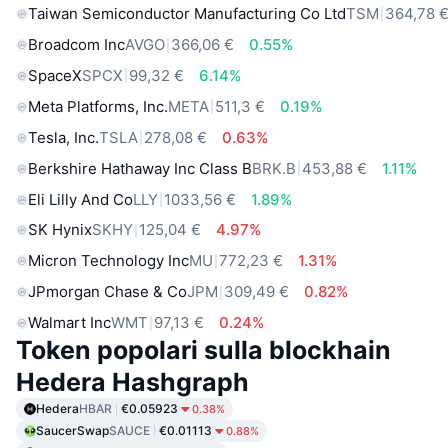
Taiwan Semiconductor Manufacturing Co Ltd
TSM
364,78 
Broadcom Inc
AVGO
366,06 €
0.55%
SpaceX
SPCX
99,32 €
6.14%
Meta Platforms, Inc.
META
511,3 €
0.19%
Tesla, Inc.
TSLA
278,08 €
0.63%
Berkshire Hathaway Inc Class B
BRK.B
453,88 €
1.11%
Eli Lilly And Co
LLY
1033,56 €
1.89%
SK Hynix
SKHY
125,04 €
4.97%
Micron Technology Inc
MU
772,23 €
1.31%
JPmorgan Chase & Co
JPM
309,49 €
0.82%
Walmart Inc
WMT
97,13 €
0.24%
Token popolari sulla blockhain
Hedera Hashgraph
Hedera
HBAR
€0.05923
0.38%
SaucerSwap
SAUCE
€0.01113
0.88%