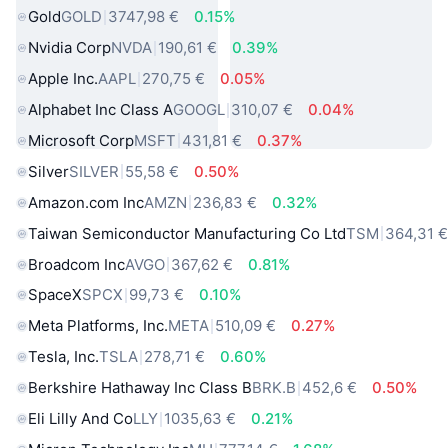
Gold
GOLD
3747,98 €
0.15%
Nvidia Corp
NVDA
190,61 €
0.39%
Apple Inc.
AAPL
270,75 €
0.05%
Alphabet Inc Class A
GOOGL
310,07 €
0.04%
Microsoft Corp
MSFT
431,81 €
0.37%
Silver
SILVER
55,58 €
0.50%
Amazon.com Inc
AMZN
236,83 €
0.32%
Taiwan Semiconductor Manufacturing Co Ltd
TSM
364,31 
Broadcom Inc
AVGO
367,62 €
0.81%
SpaceX
SPCX
99,73 €
0.10%
Meta Platforms, Inc.
META
510,09 €
0.27%
Tesla, Inc.
TSLA
278,71 €
0.60%
Berkshire Hathaway Inc Class B
BRK.B
452,6 €
0.50%
Eli Lilly And Co
LLY
1035,63 €
0.21%