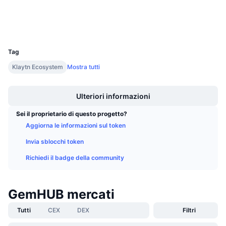
Esploratori
Prossime vendite
Tassi di finanziamento
Impara e guadagna
Wallets
UCID
19709
Calendari
Tag
Klaytn Ecosystem
Mostra tutti
Calendario ICO
Boost
Calendario eventi
Ulteriori informazioni
Sei il proprietario di questo progetto?
Aggiorna le informazioni sul token
Invia sblocchi token
Richiedi il badge della community
GemHUB mercati
Tutti
CEX
DEX
Filtri