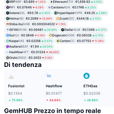
XRP
XRP
€0.895
Ethereum
ETH
€1,659.92
1.55%
0.55%
Pi
PI
€0.07646
Cardano
ADA
€0.1748
4.28%
5.25%
Solana
SOL
€63.78
Hyperliquid
HYPE
€49.25
0.30%
2.68%
Heima
HEI
€0.2089
Zcash
ZEC
€444.18
25.89%
3.72%
Shiba Inu
SHIB
€0.000004022
1.78%
SKYAI
SKYAI
€0.09481
Stellar
XLM
€0.1398
29.69%
0.37%
Sui
SUI
€0.5848
Dogecoin
DOGE
€0.06028
0.16%
0.70%
Kaspa
KAS
€0.02258
Canton
CC
€0.07753
0.57%
11.38%
Audiera
BEAT
€1.94
26.54%
Hashflow
HFT
€0.01234
46.60%
Ondo
ONDO
€0.3053
5.16%
Di tendenza
Fusionist
Hashflow
ETHGas
$0.1354
$0.01477
$0.02339
75.98%
44.64%
29.86%
GemHUB Prezzo in tempo reale