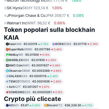
Micron Technology Inc
MU
777,14 €
1.68%
SK Hynix
SKHY
123,14 €
1.05%
JPmorgan Chase & Co
JPM
309,17 €
0.08%
Walmart Inc
WMT
96,52 €
0.66%
Token popolari sulla blockhain
KAIA
Kaia
KAIA
€0.02319
BORA
BORA
€0.01719
0.76%
2.79%
SuperWalk
GRND
€0.007786
0.40%
WeBuy
WE
€0.01506
0.14%
MARBLEX
MBX
€0.01955
2.05%
AMO Coin
AMO
€0.0001927
0.39%
Observer
OBSR
€0.0002266
4.99%
GALAXIA
GXA
€0.0005119
2.46%
TEMCO
TEMCO
€0.0001656
2.90%
Azit
AZIT
€0.001207
2.67%
SOMESING
SSG
€0.00005261
0.15%
Crypto più cliccate
ADI
ADI
€5.97
Bitcoin
BTC
€56,336.50
0.09%
0.73%