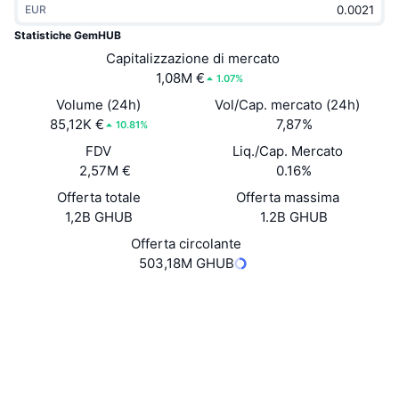
EUR
Di tendenza
ETF crypto
Impara
CMC MCP
Statistiche GemHUB
Novità
Capitalizzazione di mercato
ETF su Bitcoin
x402
Notizie
1,08M €
1.07%
Cripto
ETF su Ethereum
Volume (24h)
Vol/Cap. mercato (24h)
Academy
85,12K €
7,87%
10.81%
Politica
FDV
Liq./Cap. Mercato
Analisi tecnica
Ricerca
2,57M €
0.16%
Sport
Offerta totale
Offerta massima
RSI
Video
1,2B GHUB
1.2B GHUB
Finanza
MACD
Offerta circolante
Glossario
503,18M GHUB
Tecnologia
Sito web
Website
Whitepaper
Derivati
Campagne
Social
NFT
Panoramica
Airdrop
Contratti
0x4836...0cd95e
3.8
Valutazione (CertiK)
Statistiche NFT generali
Liquidazioni
Diamanti ricompensa
kaiascan.io