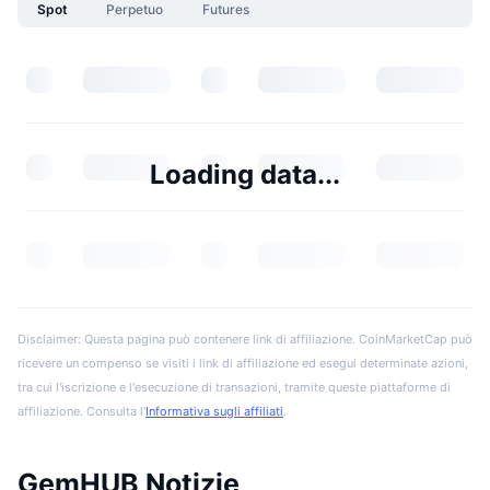
Spot
Perpetuo
Futures
Loading data...
Disclaimer: Questa pagina può contenere link di affiliazione. CoinMarketCap può
ricevere un compenso se visiti i link di affiliazione ed esegui determinate azioni,
tra cui l'iscrizione e l'esecuzione di transazioni, tramite queste piattaforme di
affiliazione. Consulta l'
Informativa sugli affiliati
.
GemHUB Notizie