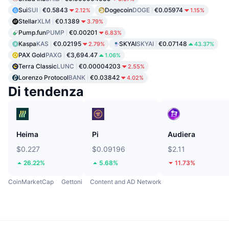
Sui
SUI
€0.5843
Dogecoin
DOGE
€0.05974
2.12%
1.15%
Stellar
XLM
€0.1389
3.79%
Pump.fun
PUMP
€0.00201
6.83%
Kaspa
KAS
€0.02195
SKYAI
SKYAI
€0.07148
2.79%
43.37%
PAX Gold
PAXG
€3,694.47
1.06%
Terra Classic
LUNC
€0.00004203
2.55%
Lorenzo Protocol
BANK
€0.03842
4.02%
Di tendenza
Heima
Pi
Audiera
$0.227
$0.09196
$2.11
26.22%
5.68%
11.73%
CoinMarketCap
Gettoni
Content and AD Network