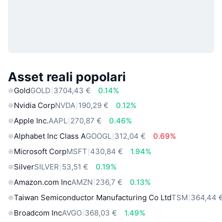
Asset reali popolari
Gold
GOLD
3704,43 €
0.14%
Nvidia Corp
NVDA
190,29 €
0.12%
Apple Inc.
AAPL
270,87 €
0.46%
Alphabet Inc Class A
GOOGL
312,04 €
0.69%
Microsoft Corp
MSFT
430,84 €
1.94%
Silver
SILVER
53,51 €
0.19%
Amazon.com Inc
AMZN
236,7 €
0.13%
Taiwan Semiconductor Manufacturing Co Ltd
TSM
364,44 
Broadcom Inc
AVGO
368,03 €
1.49%