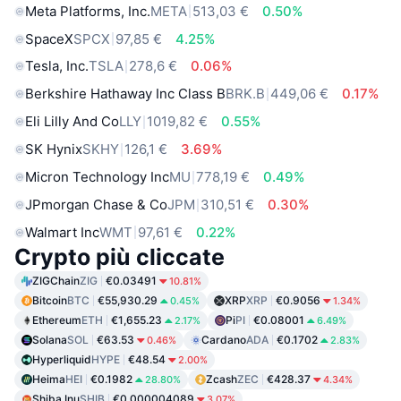
Meta Platforms, Inc.
META
513,03 €
0.50%
SpaceX
SPCX
97,85 €
4.25%
Tesla, Inc.
TSLA
278,6 €
0.06%
Berkshire Hathaway Inc Class B
BRK.B
449,06 €
0.17%
Eli Lilly And Co
LLY
1019,82 €
0.55%
SK Hynix
SKHY
126,1 €
3.69%
Micron Technology Inc
MU
778,19 €
0.49%
JPmorgan Chase & Co
JPM
310,51 €
0.30%
Walmart Inc
WMT
97,61 €
0.22%
Crypto più cliccate
ZIGChain
ZIG
€0.03491
10.81%
Bitcoin
BTC
€55,930.29
XRP
XRP
€0.9056
0.45%
1.34%
Ethereum
ETH
€1,655.23
Pi
PI
€0.08001
2.17%
6.49%
Solana
SOL
€63.53
Cardano
ADA
€0.1702
0.46%
2.83%
Hyperliquid
HYPE
€48.54
2.00%
Heima
HEI
€0.1982
Zcash
ZEC
€428.37
28.80%
4.34%
Shiba Inu
SHIB
€0.000004089
3.07%