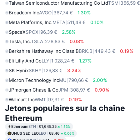
Taiwan Semiconductor Manufacturing Co Ltd
TSM
366,59 
Broadcom Inc
AVGO
367,74 €
1.30%
Meta Platforms, Inc.
META
511,48 €
0.10%
SpaceX
SPCX
96,39 €
2.58%
Tesla, Inc.
TSLA
278,83 €
0.08%
Berkshire Hathaway Inc Class B
BRK.B
449,43 €
0.19%
Eli Lilly And Co
LLY
1 028,24 €
1.27%
SK Hynix
SKHY
126,83 €
3.24%
Micron Technology Inc
MU
790,66 €
2.00%
JPmorgan Chase & Co
JPM
308,97 €
0.90%
Walmart Inc
WMT
97,31 €
0.19%
Jetons populaires sur la chaîne
Ethereum
Ethereum
ETH
€1,645.25
1.53%
UNUS SED LEO
LEO
€8.46
0.06%