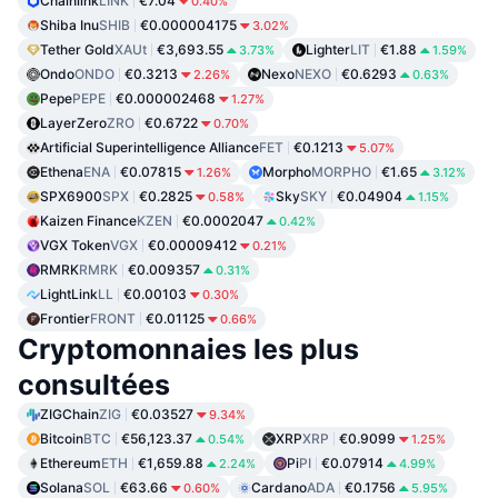
Chainlink
LINK
€7.04
0.40%
Shiba Inu
SHIB
€0.000004175
3.02%
Tether Gold
XAUt
€3,693.55
Lighter
LIT
€1.88
3.73%
1.59%
Ondo
ONDO
€0.3213
Nexo
NEXO
€0.6293
2.26%
0.63%
Pepe
PEPE
€0.000002468
1.27%
LayerZero
ZRO
€0.6722
0.70%
Artificial Superintelligence Alliance
FET
€0.1213
5.07%
Ethena
ENA
€0.07815
Morpho
MORPHO
€1.65
1.26%
3.12%
SPX6900
SPX
€0.2825
Sky
SKY
€0.04904
0.58%
1.15%
Kaizen Finance
KZEN
€0.0002047
0.42%
VGX Token
VGX
€0.00009412
0.21%
RMRK
RMRK
€0.009357
0.31%
LightLink
LL
€0.00103
0.30%
Frontier
FRONT
€0.01125
0.66%
Cryptomonnaies les plus
consultées
ZIGChain
ZIG
€0.03527
9.34%
Bitcoin
BTC
€56,123.37
XRP
XRP
€0.9099
0.54%
1.25%
Ethereum
ETH
€1,659.88
Pi
PI
€0.07914
2.24%
4.99%
Solana
SOL
€63.66
Cardano
ADA
€0.1756
0.60%
5.95%