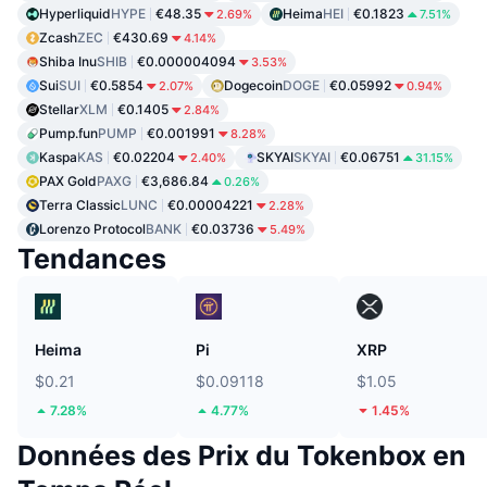
Hyperliquid
HYPE
€48.35
Heima
HEI
€0.1823
2.69%
7.51%
Zcash
ZEC
€430.69
4.14%
Shiba Inu
SHIB
€0.000004094
3.53%
Sui
SUI
€0.5854
Dogecoin
DOGE
€0.05992
2.07%
0.94%
Stellar
XLM
€0.1405
2.84%
Pump.fun
PUMP
€0.001991
8.28%
Kaspa
KAS
€0.02204
SKYAI
SKYAI
€0.06751
2.40%
31.15%
PAX Gold
PAXG
€3,686.84
0.26%
Terra Classic
LUNC
€0.00004221
2.28%
Lorenzo Protocol
BANK
€0.03736
5.49%
Tendances
Heima
Pi
XRP
$0.21
$0.09118
$1.05
7.28%
4.77%
1.45%
Données des Prix du Tokenbox en