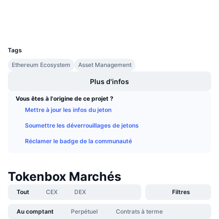
Explorateurs
Ventes à venir
Taux de financement
Apprenez & Gagnez
Portefeuilles
UCID
2452
Calendriers
Tags
Ethereum Ecosystem
Asset Management
Calendrier des ICO
Plus d'infos
Calendrier des événements
Vous êtes à l'origine de ce projet ?
Mettre à jour les infos du jeton
Soumettre les déverrouillages de jetons
Réclamer le badge de la communauté
Tokenbox Marchés
Tout
CEX
DEX
Filtres
Au comptant
Perpétuel
Contrats à terme