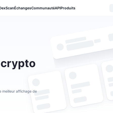
DexScan
Échanges
Communauté
API
Produits
 crypto
 meilleur affichage de