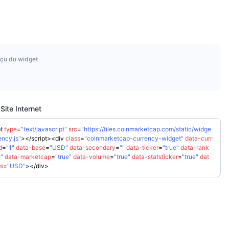
çu du widget
Site Internet
t
type
=
"text/javascript"
src
=
"https://files.coinmarketcap.com/static/widge
ency.js"
>
</
script
>
<
div
class
=
"coinmarketcap-currency-widget"
data-curr
d
=
"1"
data-base
=
"USD"
data-secondary
=
""
data-ticker
=
"true"
data-rank
e"
data-marketcap
=
"true"
data-volume
=
"true"
data-statsticker
=
"true"
dat
ts
=
"USD"
>
</
div
>