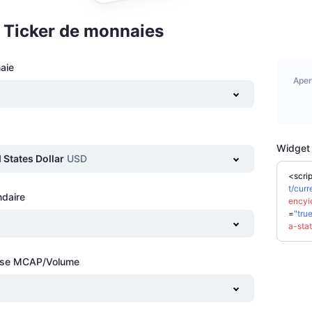
 Ticker de monnaies
aie
Aper
Widget 
 States Dollar
USD
<
scrip
t/curr
daire
encyi
=
"tru
a-sta
vise MCAP/Volume