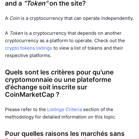
and a
"Token"
on the site?
Ventes à venir
Taux de financement
Apprenez & Gagnez
A
Coin
is a cryptocurrency that can operate independently.
Calendriers
A
Token
is a cryptocurrency that depends on another
cryptocurrency as a platform to operate. Check out the
Calendrier des ICO
crypto tokens listings
to view a list of tokens and their
respective platforms.
Calendrier des événements
Quels sont les critères pour qu'une
cryptomonnaie ou une plateforme
d'échange soit inscrite sur
CoinMarketCap ?
Please refer to the
Listings Criteria
section of the
methodology for detailed information on this topic.
Pour quelles raisons les marchés sans