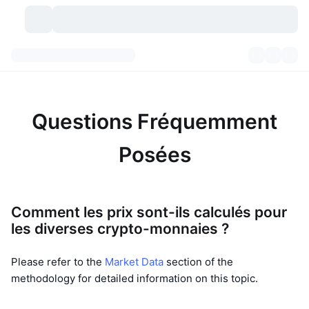
Crypto-monnaies
Tableaux de bord
Crypto-monnaies
DexScan
Marchés
Classement
Questions Fréquemment
Signaux
Échanges
Catégories
New
Vue globale du marché
Posées
Tendances
Communauté
Historique des aperçus
Marché Spot
Plateformes d'échange
Comment les prix sont-ils calculés pour
Nouveau
Fils d'actualité
API
Déverrouillages de jetons
Nombre de cryptomonnaies
Au comptant
les diverses crypto-monnaies ?
Gagnants
Sujets
Rendements
Produits
Trésoreries de Bitcoin
Produits dérivés
API
Please refer to the
Market Data
section of the
Explorateur de mèmes
methodology for detailed information on this topic.
Lives
Actifs Monde Réel
Trésoreries de BNB
Produits
API Crypto
Plateformes d'échange décentralisées