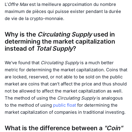
L’
Offre Max
est la meilleure approximation du nombre
Tendances
ETF sur les cryptos
Apprendre
CMC MCP
maximum de pièces qui puisse exister pendant la durée
de vie de la crypto-monnaie.
Nouveau
ETF Bitcoin
x402
Actualités
Why is the
Crypto
Circulating Supply
used in
ETF Ethereum
Academy
determining the market capitalization
instead of
Politique
Total Supply
?
Analyse technique
Recherche
Sports
We've found that
Circulating Supply
is a much better
RSI
Vidéos
metric for determining the market capitalization. Coins that
Finance
are locked, reserved, or not able to be sold on the public
MACD
Glossaire
market are coins that can't affect the price and thus should
Technologie
not be allowed to affect the market capitalization as well.
The method of using the
Circulating Supply
is analogous
Produits dérivés
Campagnes
to the method of using
public float
for determining the
NFT
market capitalization of companies in traditional investing.
Vue d'ensemble
Airdrops
Statistiques NFT globales
Liquidations
What is the difference between a
"Coin"
Récompenses de Diamant