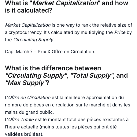
Meilleurs traders
Articles
What is "
Flux entrants/sortants des exchanges
Market Capitalization
" and how
API DEX
Convertisseur
Tableaux de classement
Au comptant
is it calculated?
Sentiment
Entreprise
Bulletin d'information
Indicateurs
Tendances
Produits dérivés
Market Capitalization
is one way to rank the relative size of
a cryptocurrency. It's calculated by multiplying the
Price
by
Tarifs
CMC Launch
À venir
Indice Fear & Greed.
the
Circulating Supply
.
Ressources
CMC Labs
Récemment ajoutés
Indice de la saison des Altcoins
Cap. Marché = Prix X Offre en Circulation.
CMC Max
Plus performants et moins performants
Indicateurs du cycle de marché
What is the difference between
Documentation
"Circulating Supply"
,
"Total Supply"
, and
À la une
Les plus consultés
Dominance Bitcoin
"Max Supply"
?
FAQ
Bot Telegram
Sentiment de la communauté
Indice CoinMarketCap 20
L’
Offre en Circulation
est la meilleure approximation du
Intégrations IA
nombre de pièces en circulation sur le marché et dans les
Promouvoir
Classement de la blockchain
Indice CoinMarketCap 100
mains du grand public.
Hub des Agents CMC
L’
Offre Totale
est le montant total des pièces existantes à
l’heure actuelle (moins toutes les pièces qui ont été
Marchés de prédiction
Flux des ETF
Widgets du site
Place de marché des compétences
validées brûlées).