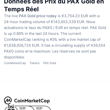
Données des Prix du PAX Gold en
Temps Réel
The live
PAX Gold price today
is €3,754.23 EUR with a
24-hour trading volume of €143,653,339 EUR.
Nous
actualisons le taux du PAXG / EUR en temps réel.
PAX Gold
is up 0.89% in the last 24 hours.
The current
CoinMarketCap ranking is #36, with a live market cap of
€1,638,926,724 EUR.
It has a circulating supply of 436,554
PAXG coins
et le maximum. Les réserves ne sont pas
disponibles.
CoinMarketCap
Tokens
PAX Gold