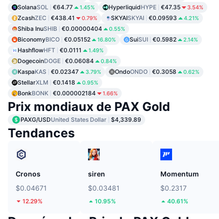
Solana
SOL
€64.77
Hyperliquid
HYPE
€47.35
1.45%
3.54%
Zcash
ZEC
€438.41
SKYAI
SKYAI
€0.09593
0.79%
4.21%
Shiba Inu
SHIB
€0.00000404
0.55%
Biconomy
BICO
€0.05152
Sui
SUI
€0.5982
16.80%
2.14%
Hashflow
HFT
€0.0111
1.49%
Dogecoin
DOGE
€0.06084
0.84%
Kaspa
KAS
€0.02347
Ondo
ONDO
€0.3058
3.79%
0.62%
Stellar
XLM
€0.1418
0.95%
Bonk
BONK
€0.000002184
1.66%
Prix mondiaux de PAX Gold
PAXG/USD
United States Dollar
$4,339.89
Tendances
Cronos
siren
Momentum
$0.04671
$0.03481
$0.2317
12.29%
10.95%
40.61%