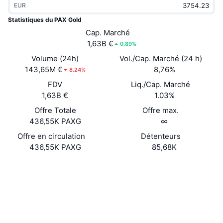
EUR
Tendances
ETF sur les cryptos
Apprendre
CMC MCP
Statistiques du PAX Gold
Nouveau
Cap. Marché
ETF Bitcoin
x402
Actualités
1,63B €
0.89%
Crypto
ETF Ethereum
Volume (24h)
Vol./Cap. Marché (24 h)
Academy
143,65M €
8,76%
8.24%
Politique
FDV
Liq./Cap. Marché
Analyse technique
Recherche
1,63B €
1.03%
Sports
Offre Totale
Offre max.
RSI
Vidéos
436,55K PAXG
∞
Finance
MACD
Offre en circulation
Détenteurs
Glossaire
436,55K PAXG
85,68K
Technologie
Site Internet
Website
Whitepaper
Produits dérivés
Campagnes
Social
NFT
Vue d'ensemble
Airdrops
Contrats
0x4580...cbaf78
4.7
Évaluation (CertiK)
Statistiques NFT globales
Liquidations
Récompenses de Diamant
Audits