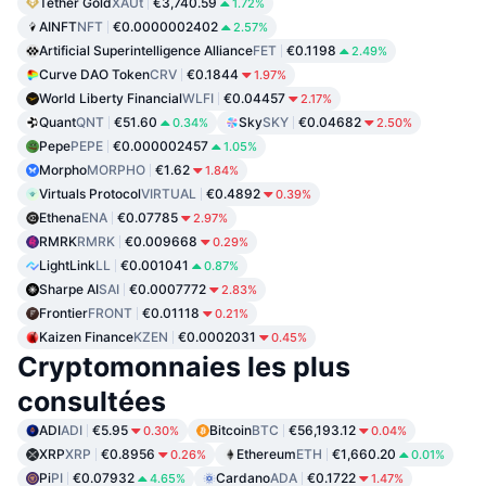
Tether Gold
XAUt
€3,740.59
1.72%
AINFT
NFT
€0.0000002402
2.57%
Artificial Superintelligence Alliance
FET
€0.1198
2.49%
Curve DAO Token
CRV
€0.1844
1.97%
World Liberty Financial
WLFI
€0.04457
2.17%
Quant
QNT
€51.60
Sky
SKY
€0.04682
0.34%
2.50%
Pepe
PEPE
€0.000002457
1.05%
Morpho
MORPHO
€1.62
1.84%
Virtuals Protocol
VIRTUAL
€0.4892
0.39%
Ethena
ENA
€0.07785
2.97%
RMRK
RMRK
€0.009668
0.29%
LightLink
LL
€0.001041
0.87%
Sharpe AI
SAI
€0.0007772
2.83%
Frontier
FRONT
€0.01118
0.21%
Kaizen Finance
KZEN
€0.0002031
0.45%
Cryptomonnaies les plus
consultées
ADI
ADI
€5.95
Bitcoin
BTC
€56,193.12
0.30%
0.04%
XRP
XRP
€0.8956
Ethereum
ETH
€1,660.20
0.26%
0.01%
Pi
PI
€0.07932
Cardano
ADA
€0.1722
4.65%
1.47%