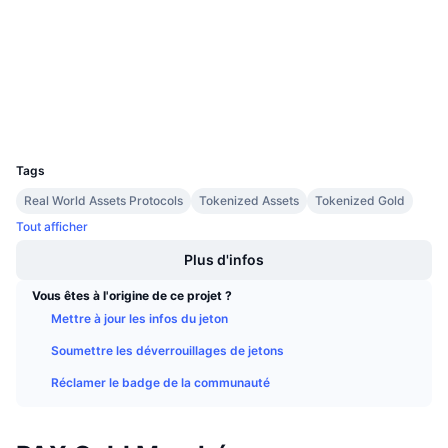
Ventes à venir
etherscan.io
Taux de financement
Apprenez & Gagnez
Explorateurs
Calendriers
Portefeuilles
UCID
Calendrier des ICO
4705
Tags
Calendrier des événements
Real World Assets Protocols
Tokenized Assets
Tokenized Gold
Tout afficher
Plus d'infos
Vous êtes à l'origine de ce projet ?
Mettre à jour les infos du jeton
Soumettre les déverrouillages de jetons
Réclamer le badge de la communauté