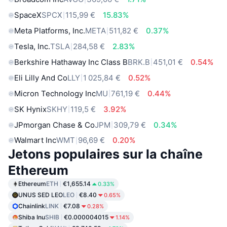
SpaceX
SPCX
115,99 €
15.83%
Meta Platforms, Inc.
META
511,82 €
0.37%
Tesla, Inc.
TSLA
284,58 €
2.83%
Berkshire Hathaway Inc Class B
BRK.B
451,01 €
0.54%
Eli Lilly And Co
LLY
1 025,84 €
0.52%
Micron Technology Inc
MU
761,19 €
0.44%
SK Hynix
SKHY
119,5 €
3.92%
JPmorgan Chase & Co
JPM
309,79 €
0.34%
Walmart Inc
WMT
96,69 €
0.20%
Jetons populaires sur la chaîne
Ethereum
Ethereum
ETH
€1,655.14
0.33%
UNUS SED LEO
LEO
€8.40
0.65%
Chainlink
LINK
€7.08
0.28%
Shiba Inu
SHIB
€0.000004015
1.14%