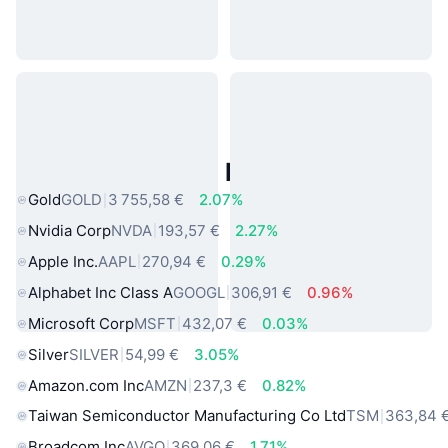
Actifs du Monde Réel Populaires
Gold
GOLD
3 755,58 €
2.07%
Nvidia Corp
NVDA
193,57 €
2.27%
Apple Inc.
AAPL
270,94 €
0.29%
Alphabet Inc Class A
GOOGL
306,91 €
0.96%
Microsoft Corp
MSFT
432,07 €
0.03%
Silver
SILVER
54,99 €
3.05%
Amazon.com Inc
AMZN
237,3 €
0.82%
Taiwan Semiconductor Manufacturing Co Ltd
TSM
363,84 
Broadcom Inc
AVGO
369,06 €
1.71%