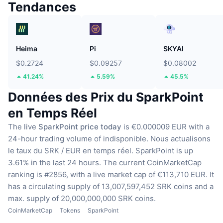
Tendances
Heima
Pi
SKYAI
$0.2724
$0.09257
$0.08002
41.24%
5.59%
45.5%
Données des Prix du SparkPoint
en Temps Réel
The live
SparkPoint price today
is €0.000009 EUR with a
24-hour trading volume of indisponible.
Nous actualisons
le taux du SRK / EUR en temps réel.
SparkPoint is up
3.61% in the last 24 hours.
The current CoinMarketCap
ranking is #2856, with a live market cap of €113,710 EUR.
It
has a circulating supply of 13,007,597,452 SRK coins
and a
max. supply of 20,000,000,000 SRK coins.
CoinMarketCap
Tokens
SparkPoint