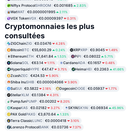
Niftyx Protocol
SHROOM
€0.001685
2.83%
Wat
WAT
€0.0000001995
2.11%
VGX Token
VGX
€0.00009397
0.31%
Cryptomonnaies les plus
consultées
ZIGChain
ZIG
€0.03476
4.28%
Bitcoin
BTC
€55,600.29
XRP
XRP
€0.9045
0.24%
1.49%
Ethereum
ETH
€1,641.84
Pi
PI
€0.08022
1.53%
5.71%
Solana
SOL
€63.14
Cardano
ADA
€0.1657
1.11%
0.48%
Hyperliquid
HYPE
€47.47
Heima
HEI
€0.2363
3.75%
41.66%
Zcash
ZEC
€424.53
5.90%
Shiba Inu
SHIB
€0.000004066
3.90%
Sui
SUI
€0.5822
Dogecoin
DOGE
€0.05937
2.18%
1.77%
Stellar
XLM
€0.1384
4.31%
Pump.fun
PUMP
€0.00202
8.20%
Kaspa
KAS
€0.02182
SKYAI
SKYAI
€0.06934
3.27%
45.96%
PAX Gold
PAXG
€3,670.64
1.33%
Terra Classic
LUNC
€0.0000418
3.10%
Lorenzo Protocol
BANK
€0.03736
7.37%