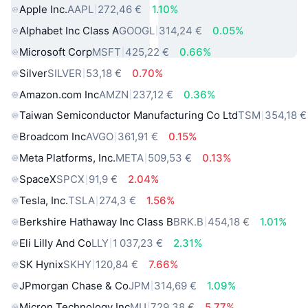
Apple Inc.
AAPL
272,46 €
1.10%
Alphabet Inc Class A
GOOGL
314,24 €
0.05%
Microsoft Corp
MSFT
425,22 €
0.66%
Silver
SILVER
53,18 €
0.70%
Amazon.com Inc
AMZN
237,12 €
0.36%
Taiwan Semiconductor Manufacturing Co Ltd
TSM
354,18 €
Broadcom Inc
AVGO
361,91 €
0.15%
Meta Platforms, Inc.
META
509,53 €
0.13%
SpaceX
SPCX
91,9 €
2.04%
Tesla, Inc.
TSLA
274,3 €
1.56%
Berkshire Hathaway Inc Class B
BRK.B
454,18 €
1.01%
Eli Lilly And Co
LLY
1 037,23 €
2.31%
SK Hynix
SKHY
120,84 €
7.66%
JPmorgan Chase & Co
JPM
314,69 €
1.09%
Micron Technology Inc
MU
729,38 €
5.77%