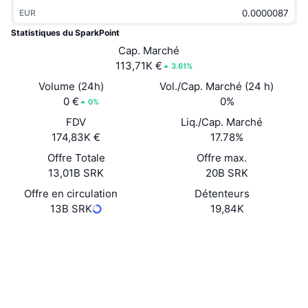
Tendances
ETF sur les cryptos
EUR
Apprendre
CMC MCP
Statistiques du SparkPoint
Nouveau
ETF Bitcoin
Cap. Marché
x402
Actualités
113,71K €
3.61%
Crypto
ETF Ethereum
Volume (24h)
Vol./Cap. Marché (24 h)
Academy
0 €
0%
0%
Politique
Analyse technique
FDV
Liq./Cap. Marché
Recherche
174,83K €
17.78%
Sports
RSI
Vidéos
Offre Totale
Offre max.
13,01B SRK
20B SRK
Finance
MACD
Glossaire
Offre en circulation
Détenteurs
13B SRK
19,84K
Technologie
Produits dérivés
Campagnes
Site Internet
Website
Social
NFT
Vue d'ensemble
Airdrops
0x0488...6e74e6
Contrats
Statistiques NFT globales
Liquidations
Récompenses de Diamant
3.5
Évaluation (CertiK)