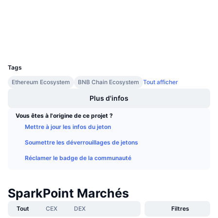
Ventes à venir
etherscan.io
Taux de financement
Apprenez & Gagnez
Explorateurs
Portefeuilles
Calendriers
UCID
3935
Tags
Calendrier des ICO
Ethereum Ecosystem
BNB Chain Ecosystem
Tout afficher
Calendrier des événements
Plus d'infos
Vous êtes à l'origine de ce projet ?
Mettre à jour les infos du jeton
Soumettre les déverrouillages de jetons
Réclamer le badge de la communauté
SparkPoint Marchés
Tout
CEX
DEX
Filtres