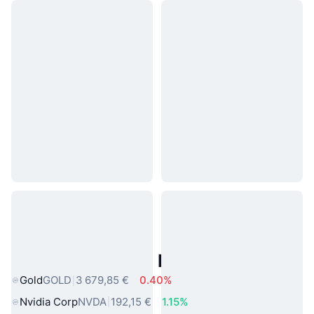
Actifs du Monde Réel Populaires
Gold
GOLD
3 679,85 €
0.40%
Nvidia Corp
NVDA
192,15 €
1.15%