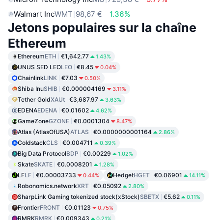
Walmart Inc
WMT
98,67 €
1.36%
Jetons populaires sur la chaîne
Ethereum
Ethereum
ETH
€1,642.77
1.43%
UNUS SED LEO
LEO
€8.45
0.04%
Chainlink
LINK
€7.03
0.50%
Shiba Inu
SHIB
€0.000004169
3.11%
Tether Gold
XAUt
€3,687.97
3.63%
EDENA
EDENA
€0.01602
4.62%
GameZone
GZONE
€0.0001304
8.47%
Atlas (AtlasOfUSA)
ATLAS
€0.0000000001164
2.86%
Coldstack
CLS
€0.004711
0.39%
Big Data Protocol
BDP
€0.00229
1.02%
Skate
SKATE
€0.0008201
1.28%
LF
LF
€0.00003733
Hedget
HGET
€0.06901
0.44%
14.11%
Robonomics.network
XRT
€0.05092
2.80%
SharpLink Gaming tokenized stock(xStock)
SBETX
€5.62
0.11%
Frontier
FRONT
€0.01123
0.75%
RMRK
RMRK
€0.009343
0.21%