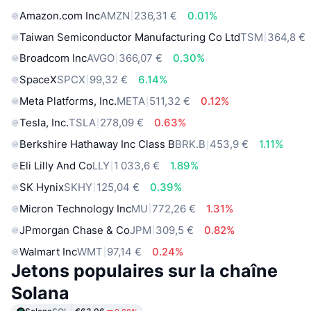
Amazon.com Inc
AMZN
236,31 €
0.01%
Taiwan Semiconductor Manufacturing Co Ltd
TSM
364,8 €
Broadcom Inc
AVGO
366,07 €
0.30%
SpaceX
SPCX
99,32 €
6.14%
Meta Platforms, Inc.
META
511,32 €
0.12%
Tesla, Inc.
TSLA
278,09 €
0.63%
Berkshire Hathaway Inc Class B
BRK.B
453,9 €
1.11%
Eli Lilly And Co
LLY
1 033,6 €
1.89%
SK Hynix
SKHY
125,04 €
0.39%
Micron Technology Inc
MU
772,26 €
1.31%
JPmorgan Chase & Co
JPM
309,5 €
0.82%
Walmart Inc
WMT
97,14 €
0.24%
Jetons populaires sur la chaîne
Solana