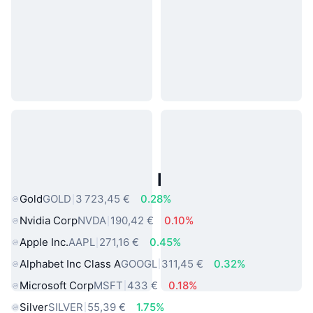
Actifs du Monde Réel Populaires
Gold
GOLD
3 723,45 €
0.28%
Nvidia Corp
NVDA
190,42 €
0.10%
Apple Inc.
AAPL
271,16 €
0.45%
Alphabet Inc Class A
GOOGL
311,45 €
0.32%
Microsoft Corp
MSFT
433 €
0.18%
Silver
SILVER
55,39 €
1.75%