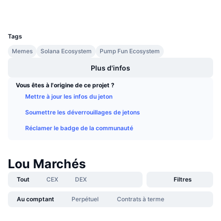
Ventes à venir
Taux de financement
Apprenez & Gagnez
UCID
34984
Tags
Calendriers
Memes
Solana Ecosystem
Pump Fun Ecosystem
Plus d'infos
Calendrier des ICO
Vous êtes à l'origine de ce projet ?
Calendrier des événements
Mettre à jour les infos du jeton
Soumettre les déverrouillages de jetons
Réclamer le badge de la communauté
Lou Marchés
Tout
CEX
DEX
Filtres
Au comptant
Perpétuel
Contrats à terme