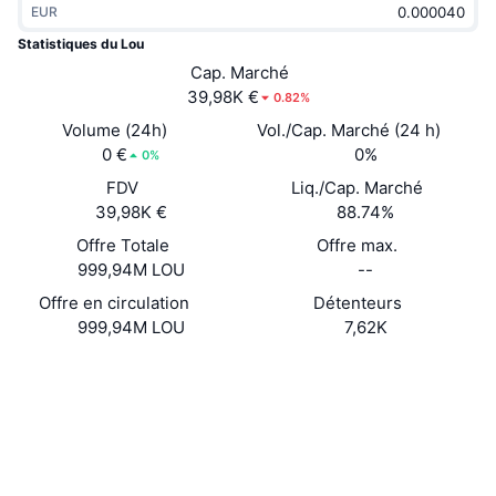
EUR
Tendances
ETF sur les cryptos
Apprendre
CMC MCP
Statistiques du Lou
Nouveau
Cap. Marché
ETF Bitcoin
x402
Actualités
39,98K €
0.82%
Crypto
ETF Ethereum
Volume (24h)
Vol./Cap. Marché (24 h)
Academy
0 €
0%
0%
Politique
FDV
Liq./Cap. Marché
Analyse technique
Recherche
39,98K €
88.74%
Sports
Offre Totale
Offre max.
RSI
Vidéos
999,94M LOU
--
Finance
MACD
Offre en circulation
Détenteurs
Glossaire
999,94M LOU
7,62K
Technologie
Site Internet
Website
Produits dérivés
Campagnes
Social
NFT
Vue d'ensemble
Contrats
5DQSDg...Bwpump
Airdrops
Explorateurs
solscan.io
Statistiques NFT globales
Liquidations
Récompenses de Diamant
Portefeuilles