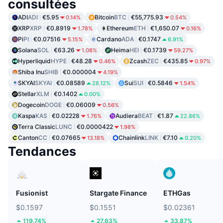
consultées
ADI
ADI
€5.95
Bitcoin
BTC
€55,775.93
0.14%
0.54%
XRP
XRP
€0.8919
Ethereum
ETH
€1,650.07
1.78%
0.16%
Pi
PI
€0.07516
Cardano
ADA
€0.1747
5.15%
6.91%
Solana
SOL
€63.26
Heima
HEI
€0.1739
1.08%
59.27%
Hyperliquid
HYPE
€48.28
Zcash
ZEC
€435.85
0.46%
0.97%
Shiba Inu
SHIB
€0.000004
4.19%
SKYAI
SKYAI
€0.08589
Sui
SUI
€0.5846
28.12%
1.54%
Stellar
XLM
€0.1402
0.00%
Dogecoin
DOGE
€0.06009
0.56%
Kaspa
KAS
€0.02228
Audiera
BEAT
€1.87
1.76%
22.86%
Terra Classic
LUNC
€0.0000422
1.98%
Canton
CC
€0.07665
Chainlink
LINK
€7.10
13.18%
0.20%
Tendances
Fusionist
Stargate Finance
ETHGas
$0.1597
$0.1551
$0.02361
119.74%
27.63%
33.87%