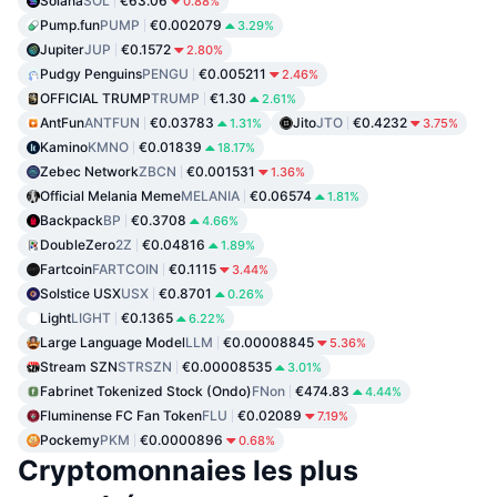
Solana
SOL
€63.06
0.88%
Pump.fun
PUMP
€0.002079
3.29%
Jupiter
JUP
€0.1572
2.80%
Pudgy Penguins
PENGU
€0.005211
2.46%
OFFICIAL TRUMP
TRUMP
€1.30
2.61%
AntFun
ANTFUN
€0.03783
Jito
JTO
€0.4232
1.31%
3.75%
Kamino
KMNO
€0.01839
18.17%
Zebec Network
ZBCN
€0.001531
1.36%
Official Melania Meme
MELANIA
€0.06574
1.81%
Backpack
BP
€0.3708
4.66%
DoubleZero
2Z
€0.04816
1.89%
Fartcoin
FARTCOIN
€0.1115
3.44%
Solstice USX
USX
€0.8701
0.26%
Light
LIGHT
€0.1365
6.22%
Large Language Model
LLM
€0.00008845
5.36%
Stream SZN
STRSZN
€0.00008535
3.01%
Fabrinet Tokenized Stock (Ondo)
FNon
€474.83
4.44%
Fluminense FC Fan Token
FLU
€0.02089
7.19%
Pockemy
PKM
€0.0000896
0.68%
Cryptomonnaies les plus