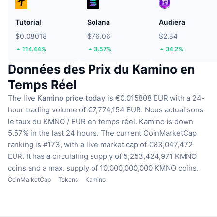
Tutorial
Solana
Audiera
$0.08018
$76.06
$2.84
114.44%
3.57%
34.2%
Données des Prix du Kamino en
Temps Réel
The live
Kamino price today
is €0.015808 EUR with a 24-
hour trading volume of €7,774,154 EUR.
Nous actualisons
le taux du KMNO / EUR en temps réel.
Kamino is down
5.57% in the last 24 hours.
The current CoinMarketCap
ranking is #173, with a live market cap of €83,047,472
EUR.
It has a circulating supply of 5,253,424,971 KMNO
coins
and a max. supply of 10,000,000,000 KMNO coins.
CoinMarketCap
Tokens
Kamino