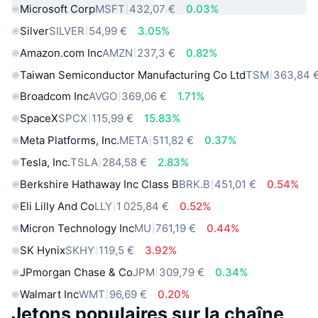
Microsoft Corp
MSFT
432,07 €
0.03%
Silver
SILVER
54,99 €
3.05%
Amazon.com Inc
AMZN
237,3 €
0.82%
Taiwan Semiconductor Manufacturing Co Ltd
TSM
363,84 
Broadcom Inc
AVGO
369,06 €
1.71%
SpaceX
SPCX
115,99 €
15.83%
Meta Platforms, Inc.
META
511,82 €
0.37%
Tesla, Inc.
TSLA
284,58 €
2.83%
Berkshire Hathaway Inc Class B
BRK.B
451,01 €
0.54%
Eli Lilly And Co
LLY
1 025,84 €
0.52%
Micron Technology Inc
MU
761,19 €
0.44%
SK Hynix
SKHY
119,5 €
3.92%
JPmorgan Chase & Co
JPM
309,79 €
0.34%
Walmart Inc
WMT
96,69 €
0.20%
Jetons populaires sur la chaîne