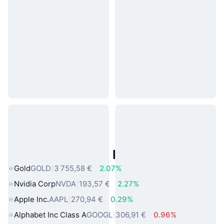
Actifs du Monde Réel Populaires
Gold
GOLD
3 755,58 €
2.07%
Nvidia Corp
NVDA
193,57 €
2.27%
Apple Inc.
AAPL
270,94 €
0.29%
Alphabet Inc Class A
GOOGL
306,91 €
0.96%