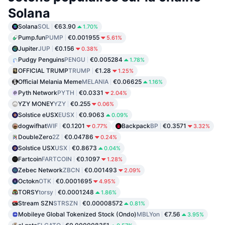
Solana
Solana
SOL
€63.90
1.70%
Pump.fun
PUMP
€0.001955
5.61%
Jupiter
JUP
€0.156
0.38%
Pudgy Penguins
PENGU
€0.005284
1.78%
OFFICIAL TRUMP
TRUMP
€1.28
1.25%
Official Melania Meme
MELANIA
€0.06625
1.16%
Pyth Network
PYTH
€0.0331
2.04%
YZY MONEY
YZY
€0.255
0.06%
Solstice eUSX
EUSX
€0.9063
0.09%
dogwifhat
WIF
€0.1201
Backpack
BP
€0.3571
0.77%
3.32%
DoubleZero
2Z
€0.04786
0.24%
Solstice USX
USX
€0.8673
0.04%
Fartcoin
FARTCOIN
€0.1097
1.28%
Zebec Network
ZBCN
€0.001493
2.09%
Octokn
OTK
€0.0001695
4.95%
TORSY
torsy
€0.0001248
1.86%
Stream SZN
STRSZN
€0.00008572
0.81%
Mobileye Global Tokenized Stock (Ondo)
MBLYon
€7.56
3.95%