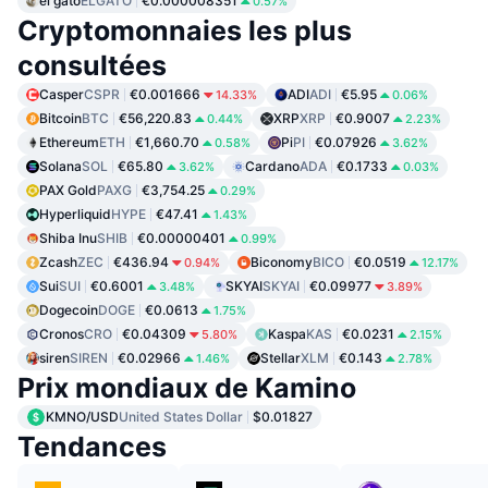
el gato
ELGATO
€0.000008351
0.57%
Cryptomonnaies les plus
consultées
Casper
CSPR
€0.001666
ADI
ADI
€5.95
14.33%
0.06%
Bitcoin
BTC
€56,220.83
XRP
XRP
€0.9007
0.44%
2.23%
Ethereum
ETH
€1,660.70
Pi
PI
€0.07926
0.58%
3.62%
Solana
SOL
€65.80
Cardano
ADA
€0.1733
3.62%
0.03%
PAX Gold
PAXG
€3,754.25
0.29%
Hyperliquid
HYPE
€47.41
1.43%
Shiba Inu
SHIB
€0.00000401
0.99%
Zcash
ZEC
€436.94
Biconomy
BICO
€0.0519
0.94%
12.17%
Sui
SUI
€0.6001
SKYAI
SKYAI
€0.09977
3.48%
3.89%
Dogecoin
DOGE
€0.0613
1.75%
Cronos
CRO
€0.04309
Kaspa
KAS
€0.0231
5.80%
2.15%
siren
SIREN
€0.02966
Stellar
XLM
€0.143
1.46%
2.78%
Prix mondiaux de Kamino
KMNO/USD
United States Dollar
$0.01827
Tendances