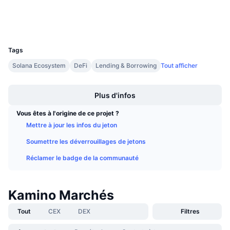
Ventes à venir
Portefeuilles
Taux de financement
Apprenez & Gagnez
UCID
30986
Calendriers
Tags
Solana Ecosystem
DeFi
Lending & Borrowing
Tout afficher
Calendrier des ICO
Boost
Plus d'infos
Calendrier des événements
Vous êtes à l'origine de ce projet ?
Mettre à jour les infos du jeton
Soumettre les déverrouillages de jetons
Réclamer le badge de la communauté
Kamino Marchés
Tout
CEX
DEX
Filtres