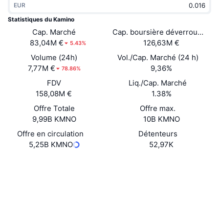
EUR
Tendances
ETF sur les cryptos
Apprendre
CMC MCP
Statistiques du Kamino
Nouveau
Cap. Marché
Cap. boursière déverrouillée
ETF Bitcoin
x402
Actualités
83,04M €
126,63M €
5.43%
Crypto
ETF Ethereum
Volume (24h)
Vol./Cap. Marché (24 h)
Academy
7,77M €
9,36%
78.86%
Politique
FDV
Liq./Cap. Marché
Analyse technique
Recherche
158,08M €
1.38%
Sports
Offre Totale
Offre max.
RSI
Vidéos
9,99B KMNO
10B KMNO
Finance
MACD
Offre en circulation
Détenteurs
Glossaire
5,25B KMNO
52,97K
Technologie
Site Internet
Website
Whitepaper
Produits dérivés
Campagnes
Social
NFT
Vue d'ensemble
Contrats
KMNo3n...UBo9sS
Airdrops
4.1
Évaluation (CertiK)
Statistiques NFT globales
Liquidations
Explorateurs
solscan.io
Récompenses de Diamant