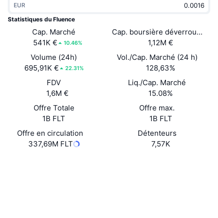
EUR
Tendances
ETF sur les cryptos
Apprendre
CMC MCP
Statistiques du Fluence
Nouveau
Cap. Marché
Cap. boursière déverrouillée
ETF Bitcoin
x402
Actualités
541K €
1,12M €
10.46%
Crypto
ETF Ethereum
Volume (24h)
Vol./Cap. Marché (24 h)
Academy
695,91K €
128,63%
22.31%
Politique
FDV
Liq./Cap. Marché
Analyse technique
Recherche
1,6M €
15.08%
Sports
Offre Totale
Offre max.
RSI
Vidéos
1B FLT
1B FLT
Finance
MACD
Offre en circulation
Détenteurs
Glossaire
337,69M FLT
7,57K
Technologie
Site Internet
Website
Whitepaper
Produits dérivés
Campagnes
Social
NFT
Vue d'ensemble
Airdrops
Contrats
0x2365...df3353
3.9
Évaluation (CertiK)
Statistiques NFT globales
Liquidations
Récompenses de Diamant
etherscan.io