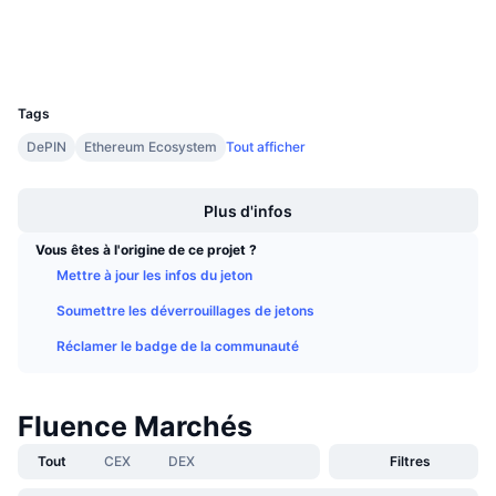
Explorateurs
Ventes à venir
Taux de financement
Apprenez & Gagnez
Portefeuilles
UCID
30097
Calendriers
Tags
DePIN
Ethereum Ecosystem
Tout afficher
Calendrier des ICO
Boost
Calendrier des événements
Plus d'infos
Vous êtes à l'origine de ce projet ?
Mettre à jour les infos du jeton
Soumettre les déverrouillages de jetons
Réclamer le badge de la communauté
Fluence Marchés
Tout
CEX
DEX
Filtres