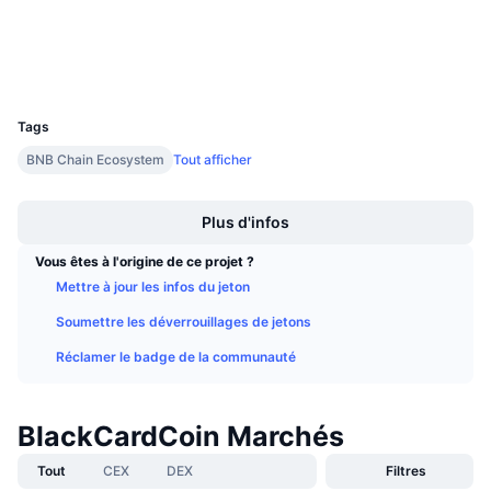
Ventes à venir
Explorateurs
bscscan.com
Taux de financement
Apprenez & Gagnez
Portefeuilles
UCID
30544
Calendriers
Tags
Calendrier des ICO
BNB Chain Ecosystem
Tout afficher
Boost
Calendrier des événements
Plus d'infos
Vous êtes à l'origine de ce projet ?
Mettre à jour les infos du jeton
Soumettre les déverrouillages de jetons
Réclamer le badge de la communauté
BlackCardCoin Marchés
Tout
CEX
DEX
Filtres