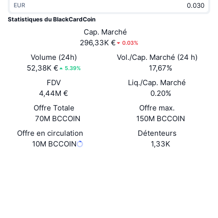
EUR
Tendances
ETF sur les cryptos
Apprendre
CMC MCP
Statistiques du BlackCardCoin
Nouveau
Cap. Marché
ETF Bitcoin
x402
Actualités
296,33K €
0.03%
Crypto
ETF Ethereum
Volume (24h)
Vol./Cap. Marché (24 h)
Academy
52,38K €
17,67%
5.39%
Politique
FDV
Liq./Cap. Marché
Analyse technique
Recherche
4,44M €
0.20%
Sports
Offre Totale
Offre max.
RSI
Vidéos
70M BCCOIN
150M BCCOIN
Finance
MACD
Offre en circulation
Détenteurs
Glossaire
10M BCCOIN
1,33K
Technologie
Site Internet
Website
Whitepaper
Produits dérivés
Campagnes
Social
NFT
Vue d'ensemble
Airdrops
Contrats
0x4505...963795
3.9
Évaluation (CertiK)
Statistiques NFT globales
Liquidations
Récompenses de Diamant
Audits