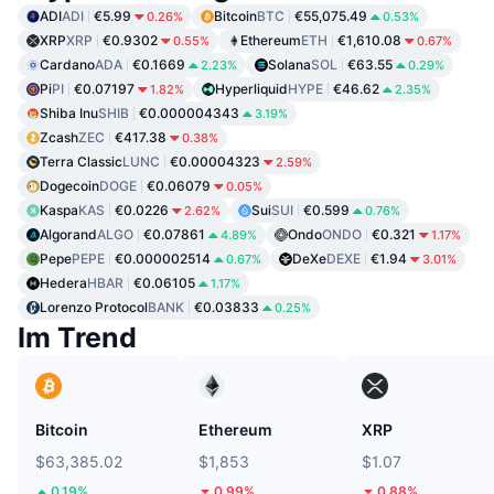
ADI
ADI
€5.99
Bitcoin
BTC
€55,075.49
0.26%
0.53%
XRP
XRP
€0.9302
Ethereum
ETH
€1,610.08
0.55%
0.67%
Cardano
ADA
€0.1669
Solana
SOL
€63.55
2.23%
0.29%
Pi
PI
€0.07197
Hyperliquid
HYPE
€46.62
1.82%
2.35%
Shiba Inu
SHIB
€0.000004343
3.19%
Zcash
ZEC
€417.38
0.38%
Terra Classic
LUNC
€0.00004323
2.59%
Dogecoin
DOGE
€0.06079
0.05%
Kaspa
KAS
€0.0226
Sui
SUI
€0.599
2.62%
0.76%
Algorand
ALGO
€0.07861
Ondo
ONDO
€0.321
4.89%
1.17%
Pepe
PEPE
€0.000002514
DeXe
DEXE
€1.94
0.67%
3.01%
Hedera
HBAR
€0.06105
1.17%
Lorenzo Protocol
BANK
€0.03833
0.25%
Im Trend
Bitcoin
Ethereum
XRP
$63,385.02
$1,853
$1.07
0.19%
0.99%
0.88%