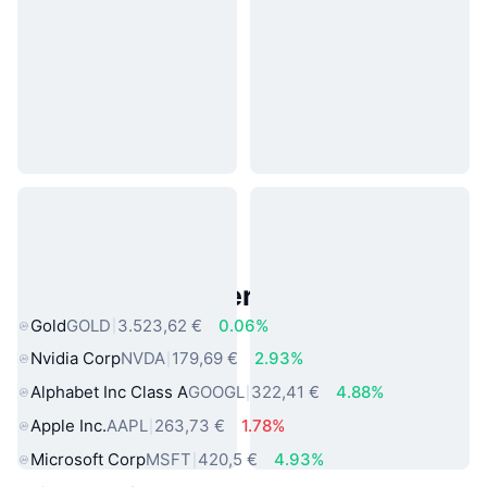
Beliebte reale Vermögenswerte
Gold
GOLD
3.523,62 €
0.06%
Nvidia Corp
NVDA
179,69 €
2.93%
Alphabet Inc Class A
GOOGL
322,41 €
4.88%
Apple Inc.
AAPL
263,73 €
1.78%
Microsoft Corp
MSFT
420,5 €
4.93%