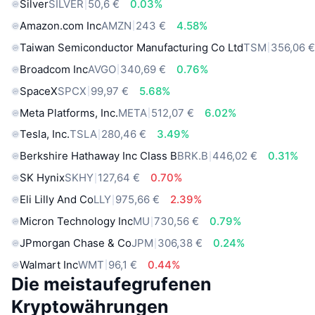
Silver
SILVER
50,6 €
0.03%
Amazon.com Inc
AMZN
243 €
4.58%
Taiwan Semiconductor Manufacturing Co Ltd
TSM
356,06 
Broadcom Inc
AVGO
340,69 €
0.76%
SpaceX
SPCX
99,97 €
5.68%
Meta Platforms, Inc.
META
512,07 €
6.02%
Tesla, Inc.
TSLA
280,46 €
3.49%
Berkshire Hathaway Inc Class B
BRK.B
446,02 €
0.31%
SK Hynix
SKHY
127,64 €
0.70%
Eli Lilly And Co
LLY
975,66 €
2.39%
Micron Technology Inc
MU
730,56 €
0.79%
JPmorgan Chase & Co
JPM
306,38 €
0.24%
Walmart Inc
WMT
96,1 €
0.44%
Die meistaufegrufenen
Kryptowährungen