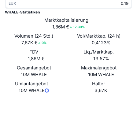
EUR
Im Trend
Krypto-ETFs
Lernen
CMC MCP
WHALE-Statistiken
Neu
Marktkapitalisierung
Bitcoin-ETFs
x402
News
1,86M €
12.39%
Krypto
Ethereum-ETFs
Volumen (24 Std.)
Vol/Marktkap. (24 h)
Akademie
7,67K €
0,4123%
0%
Politik
FDV
Liq./Marktkap.
Technische Analyse
Forschung/Recherche
1,86M €
13.57%
Sport
Gesamtangebot
Maximalangebot
RSI
Videos
10M WHALE
10M WHALE
Finanzen
MACD
Umlaufangebot
Halter
Wörterbuch
10M WHALE
3,67K
Technologie
Website
Derivate
Kampagnen
Website
NFT
Überblick
Airdrops
Soziale Medien
NFT-Statistiken insgesamt
Liquidationen
Diamant-Prämien
Verträge
0x9355...c638e0