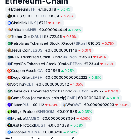
Ethereum-Chain
Ethereum
ETH
€1,663.18
0.54%
UNUS SED LEO
LEO
€8.34
0.79%
Chainlink
LINK
€7.11
0.70%
Shiba Inu
SHIB
€0.000004044
1.78%
Tether Gold
XAUt
€3,722.46
0.59%
Petrobras Tokenized Stock (Ondo)
PBRon
€16.03
0.78%
Jesus Coin
JESUS
€0.00000001146
0.01%
IREN Tokenized Stock (Ondo)
IRENon
€36.01
1.49%
PepsiCo Tokenized Stock (Ondo)
PEPon
€123.44
0.76%
Coupon Assets
CA
€0.1869
0.25%
Doge Killer
LEASH
€0.000000000002222
9.18%
Volt Inu
VOLT
€0.00000003542
1.05%
Starbucks Tokenized Stock (Ondo)
SBUXon
€92.77
0.20%
GameStop (gamestop-coin.vip)
GME
€0.000004618
5.81%
Pluton
PLU
€0.112
Wat
WAT
€0.0000002023
1.70%
0.43%
Niftyx Protocol
SHROOM
€0.001688
0.35%
Mambo
MAMBO
€0.00000008894
4.09%
Dust Protocol
DUST
€0.004339
0.28%
Arcona
ARCONA
€0.003716
2.50%