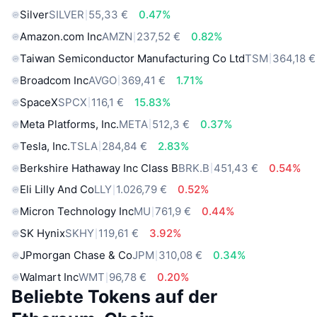
Silver
SILVER
55,33 €
0.47%
Amazon.com Inc
AMZN
237,52 €
0.82%
Taiwan Semiconductor Manufacturing Co Ltd
TSM
364,18 €
Broadcom Inc
AVGO
369,41 €
1.71%
SpaceX
SPCX
116,1 €
15.83%
Meta Platforms, Inc.
META
512,3 €
0.37%
Tesla, Inc.
TSLA
284,84 €
2.83%
Berkshire Hathaway Inc Class B
BRK.B
451,43 €
0.54%
Eli Lilly And Co
LLY
1.026,79 €
0.52%
Micron Technology Inc
MU
761,9 €
0.44%
SK Hynix
SKHY
119,61 €
3.92%
JPmorgan Chase & Co
JPM
310,08 €
0.34%
Walmart Inc
WMT
96,78 €
0.20%
Beliebte Tokens auf der