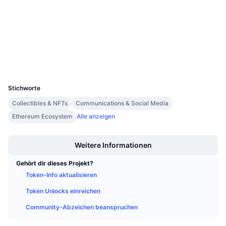
Anstehende Verkäufe
Prüfungen
Finanzierungsraten
Lernen und verdienen
etherscan.io
Explorer
Kalender
Wallets
UCID
ICO-Kalender
6679
Stichworte
Ereigniskalender
Collectibles & NFTs
Communications & Social Media
Ethereum Ecosystem
Alle anzeigen
Boost
Weitere Informationen
Gehört dir dieses Projekt?
Token-Info aktualisieren
Token Unlocks einreichen
Community-Abzeichen beanspruchen