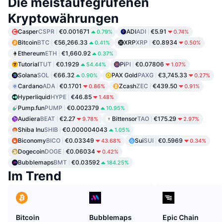
Die meistaufegrufenen
Kryptowährungen
Casper
CSPR
€0.001671
ADI
ADI
€5.91
0.79%
0.74%
Bitcoin
BTC
€56,266.33
XRP
XRP
€0.8934
0.41%
0.50%
Ethereum
ETH
€1,660.92
0.37%
Tutorial
TUT
€0.1929
Pi
PI
€0.07806
54.44%
1.07%
Solana
SOL
€66.32
PAX Gold
PAXG
€3,745.33
0.90%
0.27%
Cardano
ADA
€0.1701
Zcash
ZEC
€439.50
0.86%
0.91%
Hyperliquid
HYPE
€46.85
1.48%
Pump.fun
PUMP
€0.002379
10.95%
Audiera
BEAT
€2.27
Bittensor
TAO
€175.29
9.78%
2.97%
Shiba Inu
SHIB
€0.000004043
1.05%
Biconomy
BICO
€0.03349
Sui
SUI
€0.5969
43.68%
0.34%
Dogecoin
DOGE
€0.06034
0.42%
Bubblemaps
BMT
€0.03592
184.25%
Im Trend
Bitcoin
Bubblemaps
Epic Chain