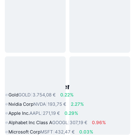
Beliebte reale Vermögenswerte
Gold
GOLD
3.754,08 €
0.22%
Nvidia Corp
NVDA
193,75 €
2.27%
Apple Inc.
AAPL
271,19 €
0.29%
Alphabet Inc Class A
GOOGL
307,19 €
0.96%
Microsoft Corp
MSFT
432,47 €
0.03%