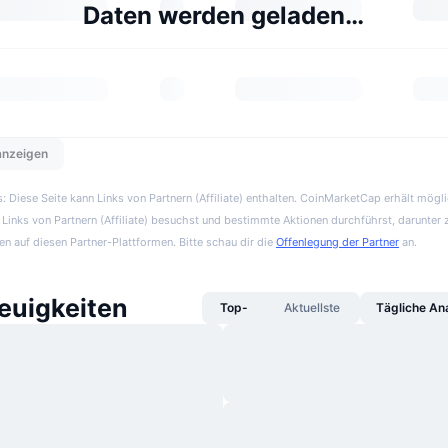
Daten werden geladen…
 anzeigen
 Diese Seite kann Links von Partnern (Affiliate) enthalten. CoinMarketCap erhält mögl
Links von Partnern (Affiliate) besuchst und bestimmte Aktionen durchführst, darunter 
en auf diesen Partner-Plattformen. Bitte schau dir die
Offenlegung der Partner
an.
uigkeiten
Top-
Aktuellste
Tägliche An