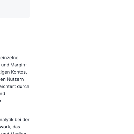
 einzelne
- und Margin-
zigen Kontos,
 den Nutzern
eichtert durch
und
n
alytik bei der
work, das
le und Medien-