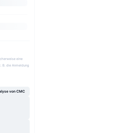
icherweise eine
z. B. die Anmeldung
alyse von CMC