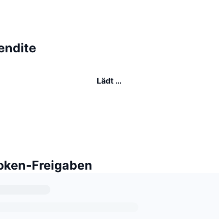
endite
Lädt …
ken-Freigaben