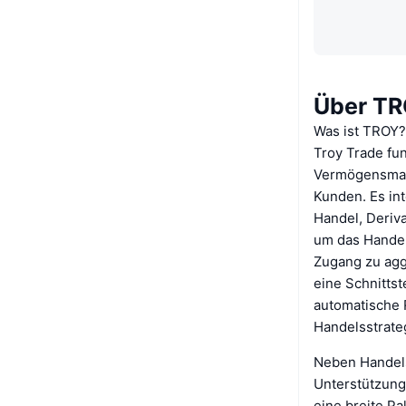
Über T
Was ist TROY?
Troy Trade fu
Vermögensmana
Kunden. Es int
Handel, Deriv
um das Handels
Zugang zu aggr
eine Schnittst
automatische R
Handelsstrate
Neben Handels
Unterstützung
eine breite Pa