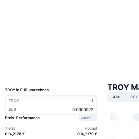
Website
Website
Soziale Medien
0x4574...875b1a
Verträge
Prüfungen
explorer.bnbchain.org
Explorer
Wallets
UCID
5007
TROY M
TROY in EUR umrechnen
Alle
CEX
TROY
EUR
Preis-Performance
24Std
Tiefst
Höchst
0.0
2178
€
0.0
2179
€
5
5