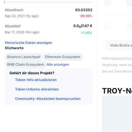
Allzeithoch
€0.03352
Sep 20, 2021
(
5y ago
)
-99.99
%
0.0
2147
€
Allzeittief
5
Mar 17, 2026
(
5m ago
)
+
1.45
%
Historische Daten anzeigen
Volle Breite
Stichworte
Binance Launchpad
Ethereum Ecosystem
Haftungsausschluss:
BNB Chain Ecosystem
Alle anzeigen
Vergütung, wenn du 
bei und Transaktion
Gehört dir dieses Projekt?
Token-Info aktualisieren
TROY-Ne
Token Unlocks einreichen
Community-Abzeichen beanspruchen