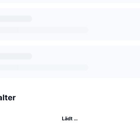
lter
Lädt …