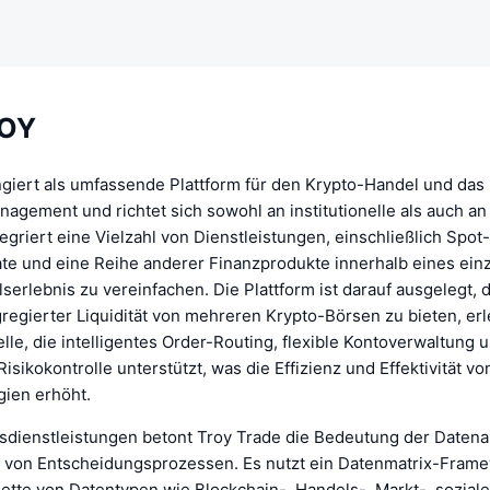
ROY
ngiert als umfassende Plattform für den Krypto-Handel und das
gement und richtet sich sowohl an institutionelle als auch an
egriert eine Vielzahl von Dienstleistungen, einschließlich Spot
ate und eine Reihe anderer Finanzprodukte innerhalb eines ein
erlebnis zu vereinfachen. Die Plattform ist darauf ausgelegt,
egierter Liquidität von mehreren Krypto-Börsen zu bieten, erl
elle, die intelligentes Order-Routing, flexible Kontoverwaltung 
isikokontrolle unterstützt, was die Effizienz und Effektivität vo
gien erhöht.
dienstleistungen betont Troy Trade die Bedeutung der Datenan
 von Entscheidungsprozessen. Es nutzt ein Datenmatrix-Frame
lette von Datentypen wie Blockchain-, Handels-, Markt-, sozia