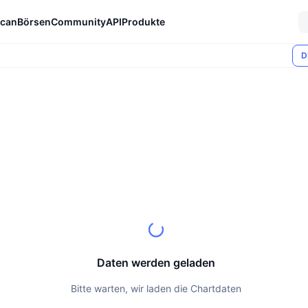
can
Börsen
Community
API
Produkte
D
Daten werden geladen
Bitte warten, wir laden die Chartdaten