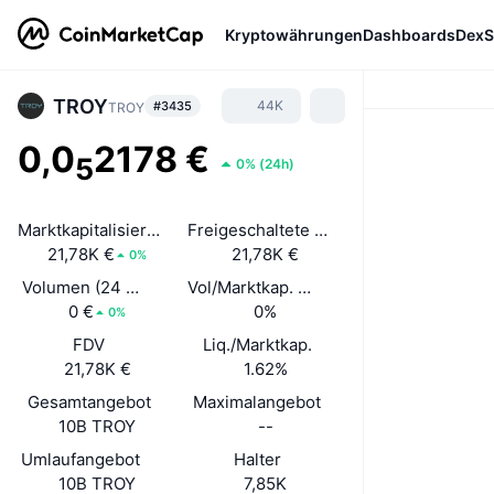
Kryptowährungen
Dashboards
DexS
TROY
44K
#3435
TROY
0,0
2178 €
5
0%
(
24h
)
Marktkapitalisierung
Freigeschaltete Marktkapitalisierung
21,78K €
21,78K €
0%
Volumen (24 Std.)
Vol/Marktkap. (24 h)
0 €
0%
0%
FDV
Liq./Marktkap.
21,78K €
1.62%
Gesamtangebot
Maximalangebot
10B TROY
--
Umlaufangebot
Halter
10B TROY
7,85K