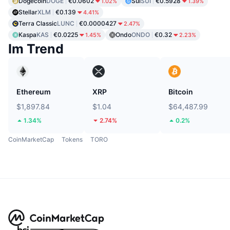
Dogecoin
DOGE
€0.0602
Sui
SUI
€0.5928
1.02%
1.39%
Stellar
XLM
€0.139
4.41%
Terra Classic
LUNC
€0.0000427
2.47%
Kaspa
KAS
€0.0225
Ondo
ONDO
€0.32
1.45%
2.23%
Im Trend
Ethereum
XRP
Bitcoin
$1,897.84
$1.04
$64,487.99
1.34%
2.74%
0.2%
CoinMarketCap
Tokens
TORO