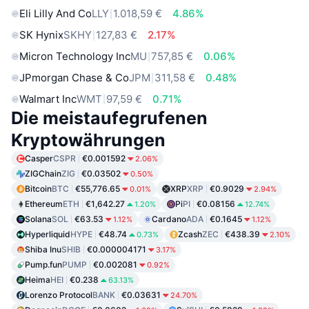
Eli Lilly And Co
LLY
1.018,59 €
4.86%
SK Hynix
SKHY
127,83 €
2.17%
Micron Technology Inc
MU
757,85 €
0.06%
JPmorgan Chase & Co
JPM
311,58 €
0.48%
Walmart Inc
WMT
97,59 €
0.71%
Die meistaufegrufenen
Kryptowährungen
Casper
CSPR
€0.001592
2.06%
ZIGChain
ZIG
€0.03502
0.50%
Bitcoin
BTC
€55,776.65
XRP
XRP
€0.9029
0.01%
2.94%
Ethereum
ETH
€1,642.27
Pi
PI
€0.08156
1.20%
12.74%
Solana
SOL
€63.53
Cardano
ADA
€0.1645
1.12%
1.12%
Hyperliquid
HYPE
€48.74
Zcash
ZEC
€438.39
0.73%
2.10%
Shiba Inu
SHIB
€0.000004171
3.17%
Pump.fun
PUMP
€0.002081
0.92%
Heima
HEI
€0.238
63.13%
Lorenzo Protocol
BANK
€0.03631
24.70%