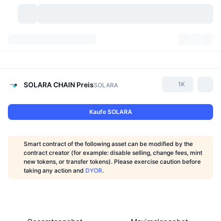
Kryptowährungen
Dashboards
Kryptowährungen
DexScan
Märkte
Rangliste
SOLARA CHAIN
Preis
1K
SOLARA
Signale
Börsen
Kategorien
New
Marktübersicht
Kaufe SOLARA
Im Trend
Community
Historische Momentaufnahmen
Spot-Markt
Zentralisierte Börsen
Smart contract of the following asset can be modified by the
Neu
Feeds
API
Token-Freischaltungen
Anzahl der Kryptowährungen
contract creator (for example: disable selling, change fees, mint
Spot
new tokens, or transfer tokens). Please exercise caution before
taking any action and
DYOR
.
Gewinner
Themen
Yields
Produkte
Bitcoin Schatzkammern
Derivate
API
Meme Explorer
Lives
Reale Vermögenswerte
BNB Schatzkammern
Produkte
Krypto-API
Dezentrale Börsen