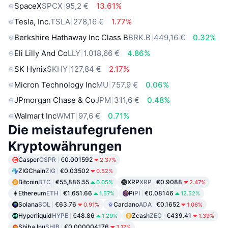
SpaceX
SPCX
95,2 €
13.61%
Tesla, Inc.
TSLA
278,16 €
1.77%
Berkshire Hathaway Inc Class B
BRK.B
449,16 €
0.32%
Eli Lilly And Co
LLY
1.018,66 €
4.86%
SK Hynix
SKHY
127,84 €
2.17%
Micron Technology Inc
MU
757,9 €
0.06%
JPmorgan Chase & Co
JPM
311,6 €
0.48%
Walmart Inc
WMT
97,6 €
0.71%
Die meistaufegrufenen
Kryptowährungen
Casper
CSPR
€0.001592
2.37%
ZIGChain
ZIG
€0.03502
0.52%
Bitcoin
BTC
€55,886.55
XRP
XRP
€0.9088
0.05%
2.47%
Ethereum
ETH
€1,651.66
Pi
PI
€0.08146
1.57%
12.52%
Solana
SOL
€63.76
Cardano
ADA
€0.1652
0.91%
1.06%
Hyperliquid
HYPE
€48.86
Zcash
ZEC
€439.41
1.29%
1.39%
Shiba Inu
SHIB
€0.000004176
3.17%