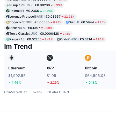
Pump.fun
PUMP
€0.00208
0.93%
Heima
HEI
€0.2366
66.24%
Lorenzo Protocol
BANK
€0.03637
22.93%
Dogecoin
DOGE
€0.06035
Sui
SUI
€0.5944
0.98%
1.25%
Stellar
XLM
€0.1397
3.99%
Terra Classic
LUNC
€0.0000428
2.18%
Kaspa
KAS
€0.02255
Ondo
ONDO
€0.3214
1.48%
1.86%
Im Trend
Ethereum
XRP
Bitcoin
$1,902.55
$1.05
$64,505.03
1.46%
2.29%
0.18%
CoinMarketCap
Tokens
SOLARA CHAIN