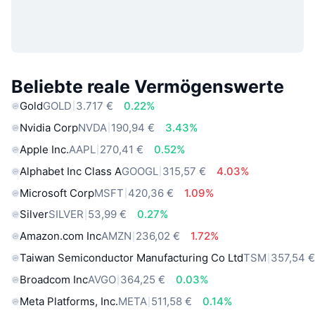
Beliebte reale Vermögenswerte
Gold
GOLD
3.717 €
0.22%
Nvidia Corp
NVDA
190,94 €
3.43%
Apple Inc.
AAPL
270,41 €
0.52%
Alphabet Inc Class A
GOOGL
315,57 €
4.03%
Microsoft Corp
MSFT
420,36 €
1.09%
Silver
SILVER
53,99 €
0.27%
Amazon.com Inc
AMZN
236,02 €
1.72%
Taiwan Semiconductor Manufacturing Co Ltd
TSM
357,54 
Broadcom Inc
AVGO
364,25 €
0.03%
Meta Platforms, Inc.
META
511,58 €
0.14%