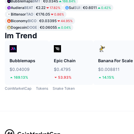
Bubblemaps
BMT
€0.0345
166.84%
Audiera
BEAT
€2.22
Sui
SUI
€0.6011
17.82%
0.42%
Bittensor
TAO
€176.05
0.86%
Biconomy
BICO
€0.03395
44.95%
Dogecoin
DOGE
€0.06055
0.04%
Im Trend
Bubblemaps
Epic Chain
Banana For Scale
$0.04009
$0.4795
$0.008811
169.13%
53.93%
14.15%
CoinMarketCap
Tokens
Snake Token