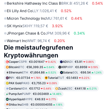
Berkshire Hathaway Inc Class B
BRK.B
451,26 €
0.54%
Eli Lilly And Co
LLY
1.026,41 €
0.52%
Micron Technology Inc
MU
761,61 €
0.44%
SK Hynix
SKHY
119,57 €
3.92%
JPmorgan Chase & Co
JPM
309,96 €
0.34%
Walmart Inc
WMT
96,74 €
0.20%
Die meistaufegrufenen
Kryptowährungen
Casper
CSPR
€0.001647
ADI
ADI
€5.91
0.42%
0.86%
Bitcoin
BTC
€56,399.35
XRP
XRP
€0.8959
0.64%
0.19%
Ethereum
ETH
€1,664.86
Solana
SOL
€66.54
0.52%
1.24%
Pi
PI
€0.07734
Tutorial
TUT
€0.1493
1.78%
6.22%
PAX Gold
PAXG
€3,755.23
0.09%
Cardano
ADA
€0.1712
Zcash
ZEC
€441.18
0.44%
0.21%
Pump.fun
PUMP
€0.002469
14.46%
Hyperliquid
HYPE
€46.93
0.77%
Shiba Inu
SHIB
€0.000004055
1.18%