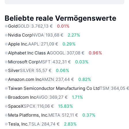
Beliebte reale Vermögenswerte
Gold
GOLD
3.762,13 €
0.01%
Nvidia Corp
NVDA
193,68 €
2.27%
Apple Inc.
AAPL
271,09 €
0.29%
Alphabet Inc Class A
GOOGL
307,08 €
0.96%
Microsoft Corp
MSFT
432,31 €
0.03%
Silver
SILVER
55,57 €
0.06%
Amazon.com Inc
AMZN
237,44 €
0.82%
Taiwan Semiconductor Manufacturing Co Ltd
TSM
364,05 
Broadcom Inc
AVGO
369,27 €
1.71%
SpaceX
SPCX
116,06 €
15.83%
Meta Platforms, Inc.
META
512,11 €
0.37%
Tesla, Inc.
TSLA
284,74 €
2.83%