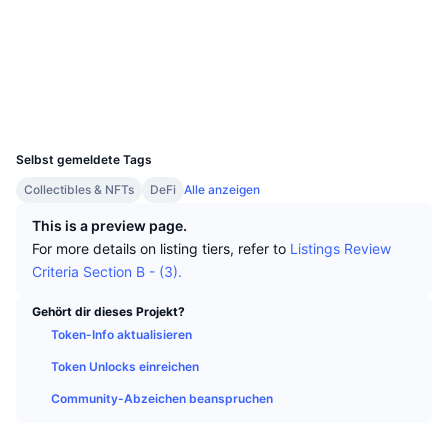
Top-Händler
Artikel
Börsenzuflüsse/-abflüsse
DEX API
Umrechner
Soziale Medien
Ranglisten
Spot
Verträge
0x53a3...ed9850
Stimmung
Unternehmen
Newsletter
Indikatoren
Im Trend
Derivate
Explorer
bscscan.com
Wallets
Preise
CMC Launch
Demnächst
Angst-und-Gier-Index.
UCID
14239
Ressourcen
CMC Labs
Selbst gemeldete Tags
Zuletzt hinzugefügt
Altcoin-Saison-Index
Collectibles & NFTs
DeFi
Alle anzeigen
CMC Max
Gewinner & Verlierer
Indikatoren für den Marktzyklus
This is a preview page.
Dokumentation
For more details on listing tiers, refer to
Listings Review
Top-Storys
Am häufigsten aufgerufen
Bitcoin-Dominanz
Criteria Section B - (3).
FAQ
Telegram-Bot
Stimmung der Community
CoinMarketCap 20 Index
Gehört dir dieses Projekt?
Token-Info aktualisieren
KI-Integrationen
Werben
Chain-Ranking
CoinMarketCap 100 Index
Token Unlocks einreichen
CMC Agenten-Hub
Community-Abzeichen beanspruchen
Prognosemärkte
ETF-Kapitalflüsse
Website-Widgets
Fähigkeiten-Marktplatz