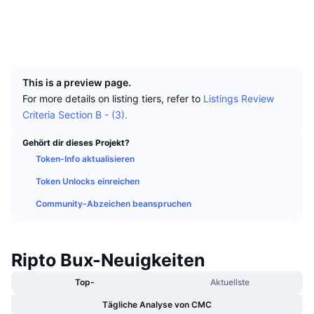
Top-Händler
Artikel
Börsenzuflüsse/-abflüsse
DEX API
Umrechner
Soziale Medien
Ranglisten
Spot
Explorer
www.wavesgo.com
Stimmung
Unternehmen
Newsletter
UCID
Indikatoren
Im Trend
Derivate
1613
Preise
CMC Launch
Demnächst
Angst-und-Gier-Index.
This is a preview page.
For more details on listing tiers, refer to
Listings Review
Ressourcen
CMC Labs
Zuletzt hinzugefügt
Criteria Section B - (3).
Altcoin-Saison-Index
CMC Max
Gehört dir dieses Projekt?
Gewinner & Verlierer
Indikatoren für den Marktzyklus
Dokumentation
Token-Info aktualisieren
Top-Storys
Am häufigsten aufgerufen
Token Unlocks einreichen
Bitcoin-Dominanz
FAQ
Community-Abzeichen beanspruchen
Telegram-Bot
Stimmung der Community
CoinMarketCap 20 Index
KI-Integrationen
Werben
Chain-Ranking
CoinMarketCap 100 Index
Ripto Bux-Neuigkeiten
CMC Agenten-Hub
Top-
Aktuellste
Prognosemärkte
ETF-Kapitalflüsse
Website-Widgets
Fähigkeiten-Marktplatz
Tägliche Analyse von CMC