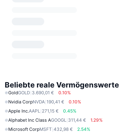
Beliebte reale Vermögenswerte
Gold
GOLD
3.690,01 €
0.10%
Nvidia Corp
NVDA
190,41 €
0.10%
Apple Inc.
AAPL
271,15 €
0.45%
Alphabet Inc Class A
GOOGL
311,44 €
1.29%
Microsoft Corp
MSFT
432,98 €
2.54%