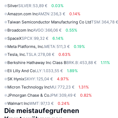
Silver
SILVER
53,89 €
0.03%
Amazon.com Inc
AMZN
236,3 €
0.14%
Taiwan Semiconductor Manufacturing Co Ltd
TSM
364,78 
Broadcom Inc
AVGO
366,06 €
0.55%
SpaceX
SPCX
99,32 €
6.14%
Meta Platforms, Inc.
META
511,3 €
0.19%
Tesla, Inc.
TSLA
278,08 €
0.63%
Berkshire Hathaway Inc Class B
BRK.B
453,88 €
1.11%
Eli Lilly And Co
LLY
1.033,55 €
1.89%
SK Hynix
SKHY
125,04 €
4.97%
Micron Technology Inc
MU
772,23 €
1.31%
JPmorgan Chase & Co
JPM
309,49 €
0.82%
Walmart Inc
WMT
97,13 €
0.24%
Die meistaufegrufenen