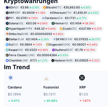
Kryptowährungen
ADI
ADI
€5.98
Bitcoin
BTC
€55,863.60
0.16%
0.10%
XRP
XRP
€0.8939
Ethereum
ETH
€1,650.91
1.39%
0.53%
Pi
PI
€0.0761
Cardano
ADA
€0.1731
7.10%
4.77%
Solana
SOL
€63.06
Heima
HEI
€0.1454
0.84%
38.39%
Hyperliquid
HYPE
€48.32
Zcash
ZEC
€437.99
0.64%
0.31%
Shiba Inu
SHIB
€0.000004053
2.85%
Stellar
XLM
€0.1404
SKYAI
SKYAI
€0.07935
0.28%
50.17%
Sui
SUI
€0.5864
Dogecoin
DOGE
€0.06001
1.10%
0.46%
Kaspa
KAS
€0.0223
Audiera
BEAT
€1.78
0.95%
10.79%
Terra Classic
LUNC
€0.00004284
0.53%
Chainlink
LINK
€7.11
Hedera
HBAR
€0.05925
1.27%
0.32%
Im Trend
Cardano
Fusionist
XRP
$0.1994
$0.1311
$1.03
4.47%
85.88%
1.67%