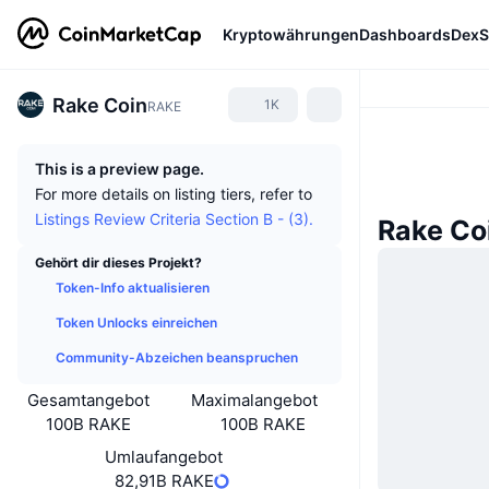
Kryptowährungen
Dashboards
DexS
Rake Coin
1K
RAKE
This is a preview page.
For more details on listing tiers, refer to
Listings Review Criteria Section B - (3).
Rake Co
Gehört dir dieses Projekt?
Token-Info aktualisieren
Token Unlocks einreichen
Community-Abzeichen beanspruchen
Gesamtangebot
Maximalangebot
100B RAKE
100B RAKE
Umlaufangebot
82,91B RAKE