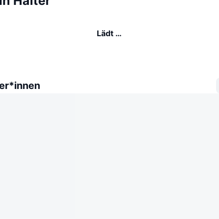
in Halter
Lädt …
er*innen