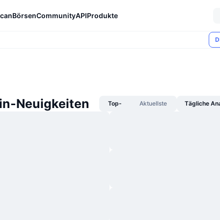
can
Börsen
Community
API
Produkte
D
in-Neuigkeiten
Top-
Aktuellste
Tägliche An