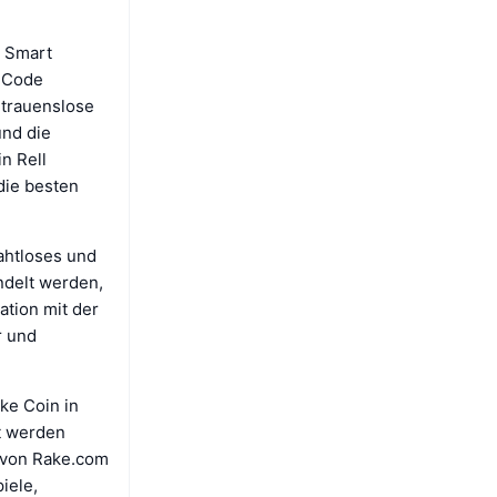
h Smart
n Code
rtrauenslose
und die
n Rell
die besten
ahtloses und
ndelt werden,
ation mit der
r und
ke Coin in
t werden
e von Rake.com
iele,