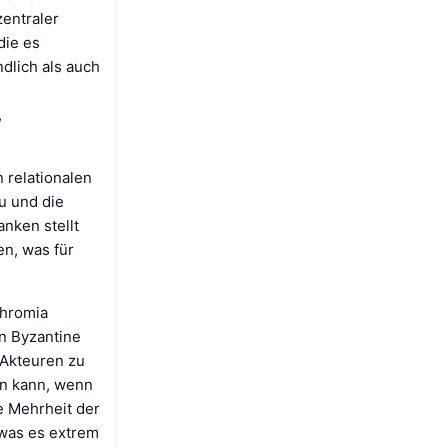
zentraler
die es
dlich als auch
,
 relationalen
u und die
nken stellt
en, was für
Chromia
n Byzantine
 Akteuren zu
en kann, wenn
e Mehrheit der
 was es extrem