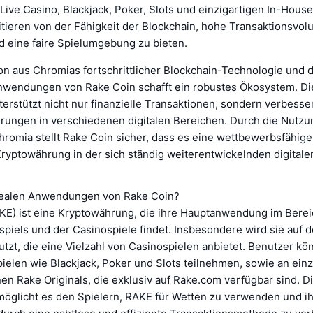
 Live Casino, Blackjack, Poker, Slots und einzigartigen In-Hous
fitieren von der Fähigkeit der Blockchain, hohe Transaktionsvol
d eine faire Spielumgebung zu bieten.
on aus Chromias fortschrittlicher Blockchain-Technologie und 
nwendungen von Rake Coin schafft ein robustes Ökosystem. D
rstützt nicht nur finanzielle Transaktionen, sondern verbesse
rungen in verschiedenen digitalen Bereichen. Durch die Nutzu
hromia stellt Rake Coin sicher, dass es eine wettbewerbsfähig
Kryptowährung in der sich ständig weiterentwickelnden digitale
realen Anwendungen von Rake Coin?
KE) ist eine Kryptowährung, die ihre Hauptanwendung im Berei
piels und der Casinospiele findet. Insbesondere wird sie auf d
tzt, die eine Vielzahl von Casinospielen anbietet. Benutzer kö
ielen wie Blackjack, Poker und Slots teilnehmen, sowie an einz
en Rake Originals, die exklusiv auf Rake.com verfügbar sind. D
rmöglicht es den Spielern, RAKE für Wetten zu verwenden und ih