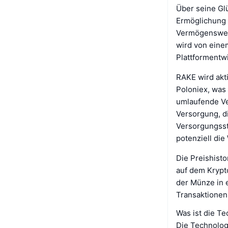
Über seine Gl
Ermöglichung 
Vermögenswert
wird von einem
Plattformentwi
RAKE wird akt
Poloniex, was 
umlaufende V
Versorgung, d
Versorgungsst
potenziell di
Die Preishist
auf dem Krypto
der Münze in e
Transaktionen
Was ist die Te
Die Technolog