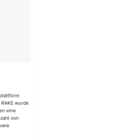
plattform
t. RAKE wurde
gen eine
lzahl von
sowie