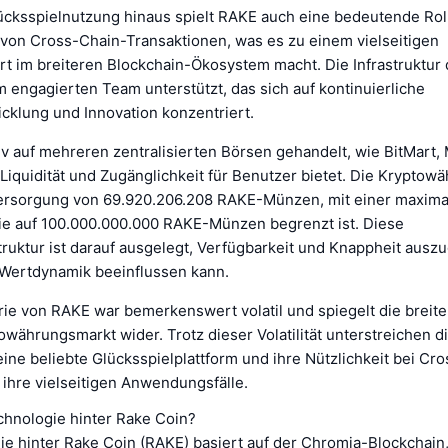
ücksspielnutzung hinaus spielt RAKE auch eine bedeutende Roll
von Cross-Chain-Transaktionen, was es zu einem vielseitigen
 im breiteren Blockchain-Ökosystem macht. Die Infrastruktur
 engagierten Team unterstützt, das sich auf kontinuierliche
cklung und Innovation konzentriert.
iv auf mehreren zentralisierten Börsen gehandelt, wie BitMart
Liquidität und Zugänglichkeit für Benutzer bietet. Die Kryptowä
ersorgung von 69.920.206.208 RAKE-Münzen, mit einer maxima
ie auf 100.000.000.000 RAKE-Münzen begrenzt ist. Diese
ruktur ist darauf ausgelegt, Verfügbarkeit und Knappheit ausz
e Wertdynamik beeinflussen kann.
orie von RAKE war bemerkenswert volatil und spiegelt die breit
währungsmarkt wider. Trotz dieser Volatilität unterstreichen di
ine beliebte Glücksspielplattform und ihre Nützlichkeit bei Cr
 ihre vielseitigen Anwendungsfälle.
chnologie hinter Rake Coin?
ie hinter Rake Coin (RAKE) basiert auf der Chromia-Blockchain,