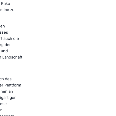
e Rake
umina zu
den
ieses
rt auch die
ng der
e und
n Landschaft
ch des
er Plattform
nnen an
igartigen,
iese
r