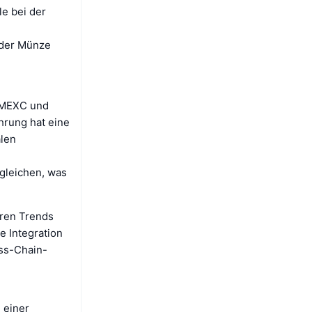
e bei der
 der Münze
, MEXC und
hrung hat eine
len
ugleichen, was
eren Trends
e Integration
oss-Chain-
 einer