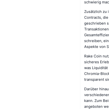
schwierig mach
Zusätzlich zu
Contracts, di
geschrieben s
Transaktionen
Gesamteffizie
schreiben, ei
Aspekte von S
Rake Coin nut
sicheres Erle
was Liquidität
Chromia-Blockc
transparent si
Darüber hinaus
verschiedene
kann. Zum Bei
angeboten werd