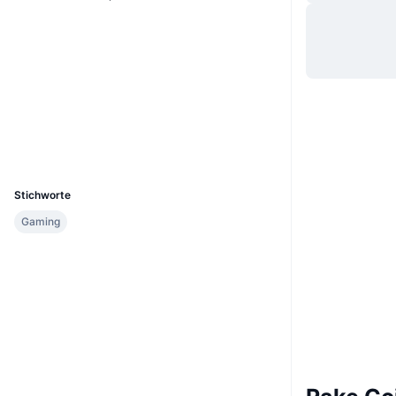
Website
Website
Soziale Medien
Verträge
0x6553...9b2ad6
3.2
Bewertung (CertiK)
Explorer
etherscan.io
Wallets
UCID
28929
Stichworte
Gaming