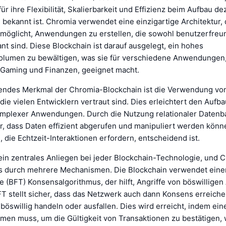
für ihre Flexibilität, Skalierbarkeit und Effizienz beim Aufbau de
ekannt ist. Chromia verwendet eine einzigartige Architektur, 
rmöglicht, Anwendungen zu erstellen, die sowohl benutzerfreun
t sind. Diese Blockchain ist darauf ausgelegt, ein hohes
olumen zu bewältigen, was sie für verschiedene Anwendungen
h Gaming und Finanzen, geeignet macht.
endes Merkmal der Chromia-Blockchain ist die Verwendung von
ie vielen Entwicklern vertraut sind. Dies erleichtert den Aufba
mplexer Anwendungen. Durch die Nutzung relationaler Datenba
r, dass Daten effizient abgerufen und manipuliert werden könn
die Echtzeit-Interaktionen erfordern, entscheidend ist.
 ein zentrales Anliegen bei jeder Blockchain-Technologie, und 
es durch mehrere Mechanismen. Die Blockchain verwendet eine
e (BFT) Konsensalgorithmus, der hilft, Angriffe von böswilligen
FT stellt sicher, dass das Netzwerk auch dann Konsens erreich
böswillig handeln oder ausfallen. Dies wird erreicht, indem ein
men muss, um die Gültigkeit von Transaktionen zu bestätigen,