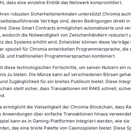
t, dass eine einzelne Entität das Netzwerk kompromittiert.
 ihren robusten Sicherheitsmerkmalen unterstützt Chromia auc
e selbstausführende Verträge sind, deren Bedingungen direkt i
ind. Diese Smart Contracts ermöglichen automatisierte und ve
, wodurch die Notwendigkeit von Zwischenhändlern reduziert 
nz des Systems erhöht wird. Entwickler können diese Verträge i
ner speziell für Chromia entwickelten Programmiersprache, die 
QL und traditionellen Programmiersprachen kombiniert.
zt diese technologischen Fortschritte, um seinen Nutzern ein n
bnis zu bieten. Die Münze kann auf verschiedenen Börsen geha
 und Zugänglichkeit für ein breites Publikum bietet. Diese Integr
hain stellt sicher, dass Transaktionen mit RAKE schnell, siche
nd.
 ermöglicht die Vielseitigkeit der Chromia-Blockchain, dass Ra
n Anwendungen über einfache Transaktionen hinaus verwende
spiel kann es in Gaming-Plattformen integriert werden, wie si
en, das eine breite Palette von Casinospielen bietet. Diese Sp