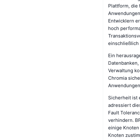
Plattform, die 
Anwendungen b
Entwicklern e
hoch performan
Transaktionsv
einschließlic
Ein herausrag
Datenbanken, d
Verwaltung ko
Chromia siche
Anwendungen, 
Sicherheit ist
adressiert di
Fault Toleranc
verhindern. B
einige Knoten 
Knoten zustim