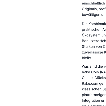
einschließlich
Originals, pro
bewältigen un
Die Kombinati
praktischen A
Ökosystem unte
Benutzererfah
Stärken von C
zuverlässige 
bleibt.
Was sind die 
Rake Coin (RA
Online-Glückss
Rake.com genu
klassischen Sp
plattformeigen
Integration e