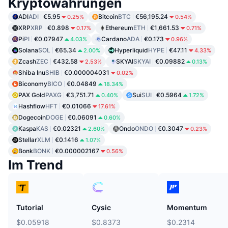
Kryptowährungen
ADI
ADI
€5.95
Bitcoin
BTC
€56,195.24
0.25%
0.54%
XRP
XRP
€0.898
Ethereum
ETH
€1,661.53
0.17%
0.71%
Pi
PI
€0.07947
Cardano
ADA
€0.173
4.03%
0.96%
Solana
SOL
€65.34
Hyperliquid
HYPE
€47.11
2.00%
4.33%
Zcash
ZEC
€432.58
SKYAI
SKYAI
€0.09882
2.53%
0.13%
Shiba Inu
SHIB
€0.000004031
0.02%
Biconomy
BICO
€0.04849
18.34%
PAX Gold
PAXG
€3,751.71
Sui
SUI
€0.5964
0.40%
1.72%
Hashflow
HFT
€0.01066
17.61%
Dogecoin
DOGE
€0.06091
0.60%
Kaspa
KAS
€0.02321
Ondo
ONDO
€0.3047
2.60%
0.23%
Stellar
XLM
€0.1416
1.07%
Bonk
BONK
€0.000002167
0.56%
Im Trend
Tutorial
Cysic
Momentum
$0.05918
$0.8373
$0.2314