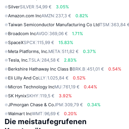
Silver
SILVER
54,99 €
3.05%
Amazon.com Inc
AMZN
237,3 €
0.82%
Taiwan Semiconductor Manufacturing Co Ltd
TSM
363,84 
Broadcom Inc
AVGO
369,06 €
1.71%
SpaceX
SPCX
115,99 €
15.83%
Meta Platforms, Inc.
META
511,82 €
0.37%
Tesla, Inc.
TSLA
284,58 €
2.83%
Berkshire Hathaway Inc Class B
BRK.B
451,01 €
0.54%
Eli Lilly And Co
LLY
1.025,84 €
0.52%
Micron Technology Inc
MU
761,19 €
0.44%
SK Hynix
SKHY
119,5 €
3.92%
JPmorgan Chase & Co
JPM
309,79 €
0.34%
Walmart Inc
WMT
96,69 €
0.20%
Die meistaufegrufenen