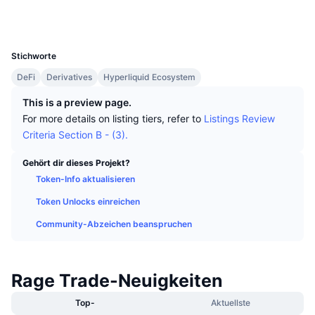
Top-Händler
Artikel
Börsenzuflüsse/-abflüsse
DEX API
Umrechner
Soziale Medien
Ranglisten
Spot
UCID
32671
Stimmung
Unternehmen
Newsletter
Indikatoren
Im Trend
Derivate
Stichworte
Preise
CMC Launch
DeFi
Derivatives
Hyperliquid Ecosystem
Demnächst
Angst-und-Gier-Index.
This is a preview page.
Ressourcen
CMC Labs
Zuletzt hinzugefügt
Altcoin-Saison-Index
For more details on listing tiers, refer to
Listings Review
Criteria Section B - (3).
CMC Max
Gewinner & Verlierer
Indikatoren für den Marktzyklus
Dokumentation
Gehört dir dieses Projekt?
Top-Storys
Token-Info aktualisieren
Am häufigsten aufgerufen
Bitcoin-Dominanz
FAQ
Token Unlocks einreichen
Telegram-Bot
Stimmung der Community
CoinMarketCap 20 Index
Community-Abzeichen beanspruchen
KI-Integrationen
Werben
Chain-Ranking
CoinMarketCap 100 Index
CMC Agenten-Hub
Rage Trade-Neuigkeiten
Prognosemärkte
ETF-Kapitalflüsse
Website-Widgets
Top-
Aktuellste
Fähigkeiten-Marktplatz