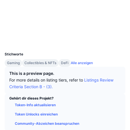
Top-Händler
Artikel
Börsenzuflüsse/-abflüsse
DEX API
Umrechner
Ranglisten
Spot
Soziale Medien
Stimmung
Unternehmen
Newsletter
Indikatoren
Im Trend
Derivate
Verträge
0xf5f3...3Ac8D2
Explorer
bscscan.com
Preise
CMC Launch
Demnächst
Angst-und-Gier-Index.
Wallets
UCID
Ressourcen
CMC Labs
14412
Zuletzt hinzugefügt
Altcoin-Saison-Index
Stichworte
CMC Max
Gewinner & Verlierer
Indikatoren für den Marktzyklus
Gaming
Collectibles & NFTs
DeFi
Alle anzeigen
Dokumentation
Top-Storys
This is a preview page.
Am häufigsten aufgerufen
Bitcoin-Dominanz
FAQ
For more details on listing tiers, refer to
Listings Review
Telegram-Bot
Criteria Section B - (3).
Stimmung der Community
CoinMarketCap 20 Index
KI-Integrationen
Gehört dir dieses Projekt?
Werben
Chain-Ranking
CoinMarketCap 100 Index
Token-Info aktualisieren
CMC Agenten-Hub
Token Unlocks einreichen
Prognosemärkte
ETF-Kapitalflüsse
Website-Widgets
Community-Abzeichen beanspruchen
Fähigkeiten-Marktplatz