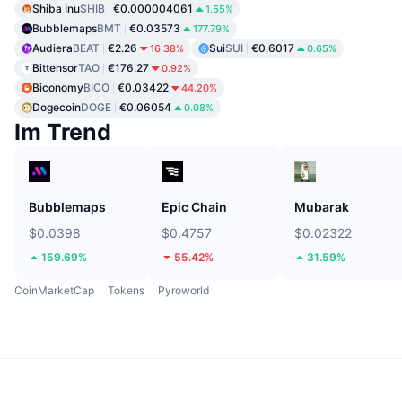
Shiba Inu
SHIB
€0.000004061
1.55%
Bubblemaps
BMT
€0.03573
177.79%
Audiera
BEAT
€2.26
Sui
SUI
€0.6017
16.38%
0.65%
Bittensor
TAO
€176.27
0.92%
Biconomy
BICO
€0.03422
44.20%
Dogecoin
DOGE
€0.06054
0.08%
Im Trend
Bubblemaps
Epic Chain
Mubarak
$0.0398
$0.4757
$0.02322
159.69%
55.42%
31.59%
CoinMarketCap
Tokens
Pyroworld