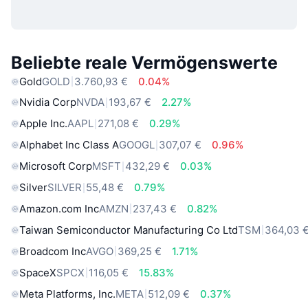
Beliebte reale Vermögenswerte
Gold
GOLD
3.760,93 €
0.04%
Nvidia Corp
NVDA
193,67 €
2.27%
Apple Inc.
AAPL
271,08 €
0.29%
Alphabet Inc Class A
GOOGL
307,07 €
0.96%
Microsoft Corp
MSFT
432,29 €
0.03%
Silver
SILVER
55,48 €
0.79%
Amazon.com Inc
AMZN
237,43 €
0.82%
Taiwan Semiconductor Manufacturing Co Ltd
TSM
364,03 
Broadcom Inc
AVGO
369,25 €
1.71%
SpaceX
SPCX
116,05 €
15.83%
Meta Platforms, Inc.
META
512,09 €
0.37%