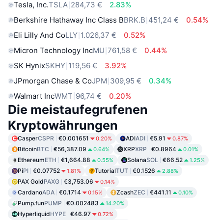
Tesla, Inc.
TSLA
284,73 €
2.83%
Berkshire Hathaway Inc Class B
BRK.B
451,24 €
0.54%
Eli Lilly And Co
LLY
1.026,37 €
0.52%
Micron Technology Inc
MU
761,58 €
0.44%
SK Hynix
SKHY
119,56 €
3.92%
JPmorgan Chase & Co
JPM
309,95 €
0.34%
Walmart Inc
WMT
96,74 €
0.20%
Die meistaufegrufenen
Kryptowährungen
Casper
CSPR
€0.001651
ADI
ADI
€5.91
0.20%
0.87%
Bitcoin
BTC
€56,387.09
XRP
XRP
€0.8964
0.64%
0.01%
Ethereum
ETH
€1,664.88
Solana
SOL
€66.52
0.55%
1.25%
Pi
PI
€0.07752
Tutorial
TUT
€0.1526
1.81%
2.88%
PAX Gold
PAXG
€3,753.06
0.14%
Cardano
ADA
€0.1714
Zcash
ZEC
€441.11
0.15%
0.10%
Pump.fun
PUMP
€0.002483
14.20%
Hyperliquid
HYPE
€46.97
0.72%