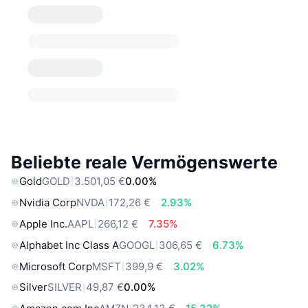
Beliebte reale Vermögenswerte
Gold
GOLD
3.501,05 €
0.00%
Nvidia Corp
NVDA
172,26 €
2.93%
Apple Inc.
AAPL
266,12 €
7.35%
Alphabet Inc Class A
GOOGL
306,65 €
6.73%
Microsoft Corp
MSFT
399,9 €
3.02%
Silver
SILVER
49,87 €
0.00%