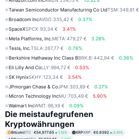
Amazon.com Inc
AMZN
234,13 €
15.32%
Taiwan Semiconductor Manufacturing Co Ltd
TSM
349,81 
Broadcom Inc
AVGO
335,42 €
0.37%
SpaceX
SPCX
93,34 €
3.41%
Meta Platforms, Inc.
META
479,27 €
3.28%
Tesla, Inc.
TSLA
267,77 €
0.76%
Berkshire Hathaway Inc Class B
BRK.B
442,94 €
0.36%
Eli Lilly And Co
LLY
994,72 €
0.53%
SK Hynix
SKHY
123,34 €
3.54%
JPmorgan Chase & Co
JPM
303,89 €
0.27%
Micron Technology Inc
MU
703,49 €
5.90%
Walmart Inc
WMT
96,39 €
0.09%
Die meistaufegrufenen
Kryptowährungen
Bitcoin
BTC
€54,977.65
XRP
XRP
€0.9392
1.12%
2.41%