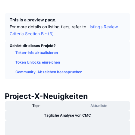
Top-Händler
Artikel
Börsenzuflüsse/-abflüsse
DEX API
Umrechner
UCID
Ranglisten
Spot
1691
Stimmung
Unternehmen
Newsletter
This is a preview page.
Indikatoren
Im Trend
Derivate
For more details on listing tiers, refer to
Listings Review
Preise
CMC Launch
Criteria Section B - (3).
Demnächst
Angst-und-Gier-Index.
Gehört dir dieses Projekt?
Ressourcen
CMC Labs
Zuletzt hinzugefügt
Altcoin-Saison-Index
Token-Info aktualisieren
CMC Max
Token Unlocks einreichen
Gewinner & Verlierer
Indikatoren für den Marktzyklus
Dokumentation
Community-Abzeichen beanspruchen
Top-Storys
Am häufigsten aufgerufen
Bitcoin-Dominanz
FAQ
Telegram-Bot
Stimmung der Community
CoinMarketCap 20 Index
Project-X-Neuigkeiten
KI-Integrationen
Werben
Top-
Aktuellste
Chain-Ranking
CoinMarketCap 100 Index
Tägliche Analyse von CMC
CMC Agenten-Hub
Prognosemärkte
ETF-Kapitalflüsse
Website-Widgets
Fähigkeiten-Marktplatz