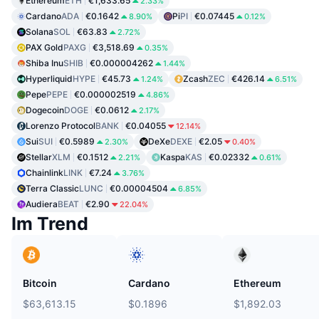
Ethereum
ETH
€1,633.65
2.33%
Cardano
ADA
€0.1642
Pi
PI
€0.07445
8.90%
0.12%
Solana
SOL
€63.83
2.72%
PAX Gold
PAXG
€3,518.69
0.35%
Shiba Inu
SHIB
€0.000004262
1.44%
Hyperliquid
HYPE
€45.73
Zcash
ZEC
€426.14
1.24%
6.51%
Pepe
PEPE
€0.000002519
4.86%
Dogecoin
DOGE
€0.0612
2.17%
Lorenzo Protocol
BANK
€0.04055
12.14%
Sui
SUI
€0.5989
DeXe
DEXE
€2.05
2.30%
0.40%
Stellar
XLM
€0.1512
Kaspa
KAS
€0.02332
2.21%
0.61%
Chainlink
LINK
€7.24
3.76%
Terra Classic
LUNC
€0.00004504
6.85%
Audiera
BEAT
€2.90
22.04%
Im Trend
Bitcoin
Cardano
Ethereum
$63,613.15
$0.1896
$1,892.03