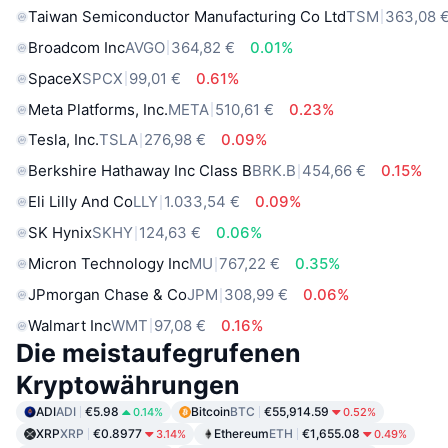
Taiwan Semiconductor Manufacturing Co Ltd
TSM
363,08 
Broadcom Inc
AVGO
364,82 €
0.01%
SpaceX
SPCX
99,01 €
0.61%
Meta Platforms, Inc.
META
510,61 €
0.23%
Tesla, Inc.
TSLA
276,98 €
0.09%
Berkshire Hathaway Inc Class B
BRK.B
454,66 €
0.15%
Eli Lilly And Co
LLY
1.033,54 €
0.09%
SK Hynix
SKHY
124,63 €
0.06%
Micron Technology Inc
MU
767,22 €
0.35%
JPmorgan Chase & Co
JPM
308,99 €
0.06%
Walmart Inc
WMT
97,08 €
0.16%
Die meistaufegrufenen
Kryptowährungen
ADI
ADI
€5.98
Bitcoin
BTC
€55,914.59
0.14%
0.52%
XRP
XRP
€0.8977
Ethereum
ETH
€1,655.08
3.14%
0.49%