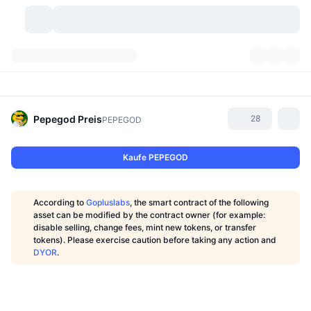
Kryptowährungen
Dashboards
Kryptowährungen
DexScan
Märkte
Rangliste
Pepegod
Preis
28
PEPEGOD
Signale
Börsen
Kategorien
New
Marktübersicht
Kaufe PEPEGOD
Im Trend
Community
Historische Momentaufnahmen
Spot-Markt
Zentralisierte Börsen
According to
Gopluslabs
, the smart contract of the following
Neu
Feeds
API
Token-Freischaltungen
Anzahl der Kryptowährungen
asset can be modified by the contract owner (for example:
Spot
disable selling, change fees, mint new tokens, or transfer
tokens). Please exercise caution before taking any action and
Gewinner
Themen
Yields
Produkte
Bitcoin Schatzkammern
Derivate
API
DYOR
.
Meme Explorer
Lives
Reale Vermögenswerte
BNB Schatzkammern
Produkte
Krypto-API
Dezentrale Börsen