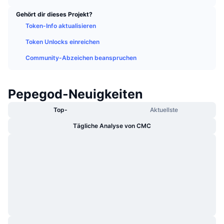
Im Trend
Krypto-ETFs
Gehört dir dieses Projekt?
Lernen
CMC MCP
Token-Info aktualisieren
Neu
Bitcoin-ETFs
x402
News
Token Unlocks einreichen
Krypto
Ethereum-ETFs
Community-Abzeichen beanspruchen
Akademie
Politik
Technische Analyse
Forschung/Recherche
Pepegod-Neuigkeiten
Sport
Top-
Aktuellste
RSI
Videos
Tägliche Analyse von CMC
Finanzen
MACD
Wörterbuch
Technologie
Derivate
Kampagnen
NFT
Überblick
Airdrops
NFT-Statistiken insgesamt
Liquidationen
Diamant-Prämien