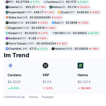
Pi
PI
€0.07786
Cardano
ADA
€0.1757
3.17%
6.68%
Solana
SOL
€63.27
Heima
HEI
€0.174
1.78%
28.62%
Hyperliquid
HYPE
€48.77
Zcash
ZEC
€428.84
1.43%
4.88%
Shiba Inu
SHIB
€0.000004081
3.82%
Stellar
XLM
€0.1394
Sui
SUI
€0.5858
3.65%
2.56%
Dogecoin
DOGE
€0.05976
1.96%
Kaspa
KAS
€0.02212
SKYAI
SKYAI
€0.08903
2.51%
60.19%
Audiera
BEAT
€1.88
7.49%
Terra Classic
LUNC
€0.00004234
2.46%
Chainlink
LINK
€7.13
Hedera
HBAR
€0.05929
0.32%
1.66%
Im Trend
Cardano
XRP
Heima
$0.2022
$1.03
$0.2013
6.23%
3.5%
28.06%
CoinMarketCap
Tokens
Pepegod