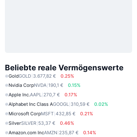
Beliebte reale Vermögenswerte
Gold
GOLD
3.677,82 €
0.25%
Nvidia Corp
NVDA
190,1 €
0.15%
Apple Inc.
AAPL
270,7 €
0.17%
Alphabet Inc Class A
GOOGL
310,59 €
0.02%
Microsoft Corp
MSFT
432,85 €
0.21%
Silver
SILVER
53,37 €
0.46%
Amazon.com Inc
AMZN
235,87 €
0.14%