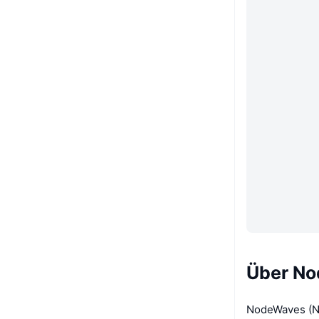
Über N
NodeWaves (NW