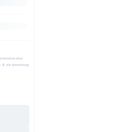
icherweise eine
z. B. die Anmeldung