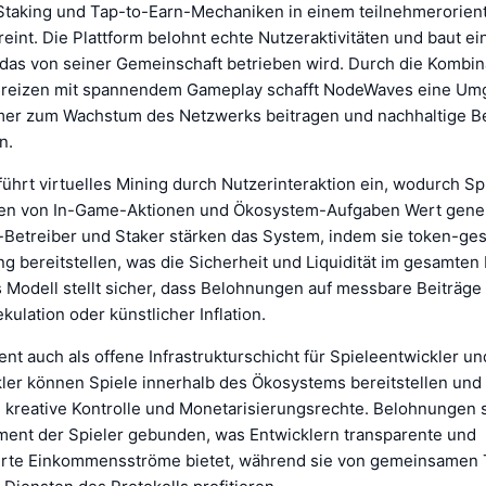
Staking und Tap-to-Earn-Mechaniken in einem teilnehmerorient
int. Die Plattform belohnt echte Nutzeraktivitäten und baut ei
 das von seiner Gemeinschaft betrieben wird. Durch die Kombin
reizen mit spannendem Gameplay schafft NodeWaves eine Umg
mer zum Wachstum des Netzwerks beitragen und nachhaltige 
n.
führt virtuelles Mining durch Nutzerinteraktion ein, wodurch Sp
ßen von In-Game-Aktionen und Ökosystem-Aufgaben Wert gene
Betreiber und Staker stärken das System, indem sie token-ges
g bereitstellen, was die Sicherheit und Liquidität im gesamte
 Modell stellt sicher, dass Belohnungen auf messbare Beiträge
ekulation oder künstlicher Inflation.
nt auch als offene Infrastrukturschicht für Spieleentwickler u
kler können Spiele innerhalb des Ökosystems bereitstellen und
e kreative Kontrolle und Monetarisierungsrechte. Belohnungen 
ent der Spieler gebunden, was Entwicklern transparente und
erte Einkommensströme bietet, während sie von gemeinsamen T