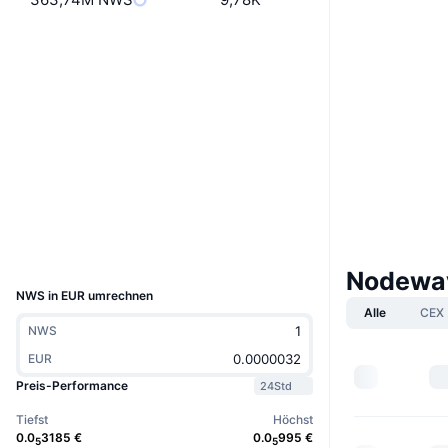
Website
Website
Whitepaper
Soziale Medien
Verträge
0x1364...8567f2
3.4
Bewertung (CertiK)
Prüfungen
Explorer
polygonscan.com
Wallets
UCID
29526
Nodewa
NWS in EUR umrechnen
Alle
CEX
NWS
EUR
Preis-Performance
24Std
Tiefst
Höchst
0.0
3185
€
0.0
995
€
5
5