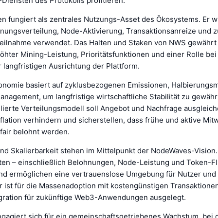
Diensten des Protokolls profitieren.
 fungiert als zentrales Nutzungs-Asset des Ökosystems. Er wi
hnungsverteilung, Node-Aktivierung, Transaktionsanreize und z
eilnahme verwendet. Das Halten und Staken von NWS gewährt
hter Mining-Leistung, Prioritätsfunktionen und einer Rolle bei
 langfristigen Ausrichtung der Plattform.
onomie basiert auf zyklusbezogenen Emissionen, Halbierung
agement, um langfristige wirtschaftliche Stabilität zu gewähr
llierte Verteilungsmodell soll Angebot und Nachfrage ausgleich
lation verhindern und sicherstellen, dass frühe und aktive Mit
 fair belohnt werden.
nd Skalierbarkeit stehen im Mittelpunkt der NodeWaves-Vision.
äten – einschließlich Belohnungen, Node-Leistung und Token-Fl
 und ermöglichen eine vertrauenslose Umgebung für Nutzer und 
ur ist für die Massenadoption mit kostengünstigen Transaktione
egration für zukünftige Web3-Anwendungen ausgelegt.
agiert sich für ein gemeinschaftsgetriebenes Wachstum, bei