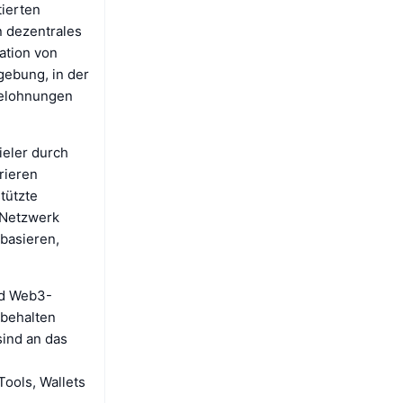
ierten
n dezentrales
ation von
ebung, in der
Belohnungen
ieler durch
rieren
tützte
n Netzwerk
 basieren,
nd Web3-
 behalten
sind an das
ools, Wallets