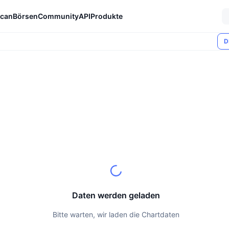
can
Börsen
Community
API
Produkte
D
Daten werden geladen
Bitte warten, wir laden die Chartdaten