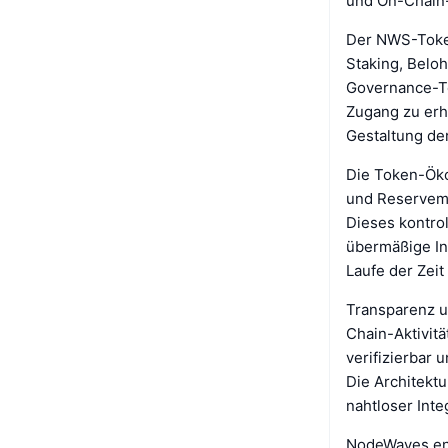
und On-Chain-
Der NWS-Token
Staking, Belo
Governance-T
Zugang zu erhö
Gestaltung der
Die Token-Ök
und Reserveman
Dieses kontro
übermäßige Inf
Laufe der Zeit
Transparenz u
Chain-Aktivit
verifizierbar
Die Architekt
nahtloser Int
NodeWaves eng