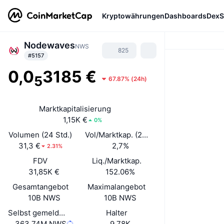
Kryptowährungen
Dashboards
DexS
Nodewaves
NWS
825
#5157
0,0
3185 €
5
67.87%
(
24h
)
Marktkapitalisierung
1,15K €
0%
Volumen (24 Std.)
Vol/Marktkap. (24 h)
31,3 €
2,7%
2.31%
FDV
Liq./Marktkap.
31,85K €
152.06%
Gesamtangebot
Maximalangebot
10B NWS
10B NWS
Selbst gemeldetes Umlaufangebot
Halter
363,74M NWS
9,78K