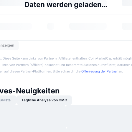
Daten werden geladen…
 anzeigen
 Diese Seite kann Links von Partnern (Affiliate) enthalten. CoinMarketCap erhält mögl
Links von Partnern (Affiliate) besuchst und bestimmte Aktionen durchführst, darunter 
en auf diesen Partner-Plattformen. Bitte schau dir die
Offenlegung der Partner
an.
es-Neuigkeiten
uellste
Tägliche Analyse von CMC