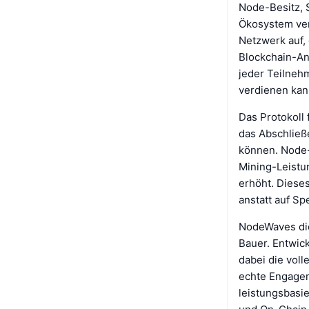
Node-Besitz, 
Ökosystem vere
Netzwerk auf,
Blockchain-An
jeder Teilneh
verdienen kan
Das Protokoll 
das Abschlie
können. Node-
Mining-Leistun
erhöht. Dieses
anstatt auf Sp
NodeWaves die
Bauer. Entwic
dabei die voll
echte Engagem
leistungsbasi