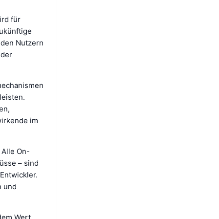
rd für
ukünftige
 den Nutzern
 der
smechanismen
leisten.
en,
wirkende im
 Alle On-
üsse – sind
Entwickler.
n und
 dem Wert