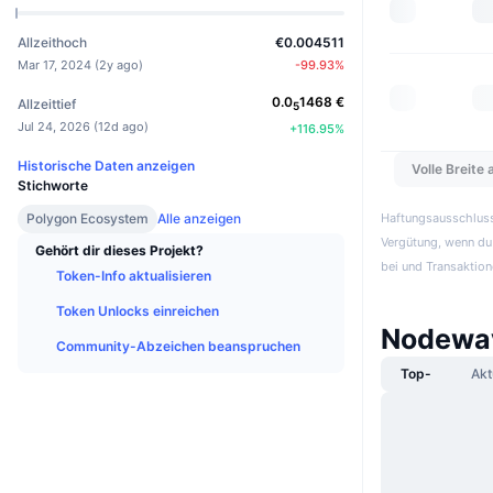
Allzeithoch
€0.004511
Mar 17, 2024
(
2y ago
)
-99.93
%
0.0
1468
€
Allzeittief
5
Jul 24, 2026
(
12d ago
)
+
116.95
%
Historische Daten anzeigen
Volle Breite
Stichworte
Polygon Ecosystem
Alle anzeigen
Haftungsausschluss:
Vergütung, wenn du 
Gehört dir dieses Projekt?
bei und Transaktion
Token-Info aktualisieren
Token Unlocks einreichen
Nodewav
Community-Abzeichen beanspruchen
Top-
Akt