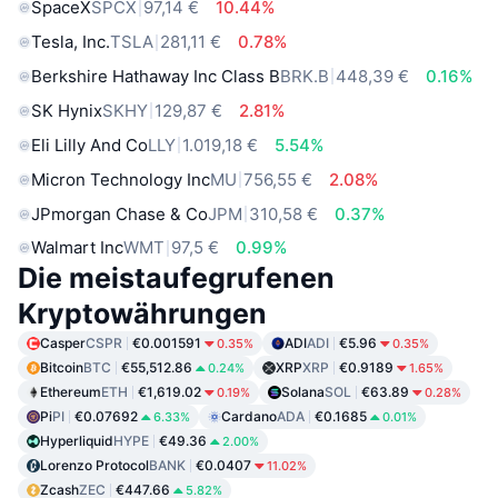
SpaceX
SPCX
97,14 €
10.44%
Tesla, Inc.
TSLA
281,11 €
0.78%
Berkshire Hathaway Inc Class B
BRK.B
448,39 €
0.16%
SK Hynix
SKHY
129,87 €
2.81%
Eli Lilly And Co
LLY
1.019,18 €
5.54%
Micron Technology Inc
MU
756,55 €
2.08%
JPmorgan Chase & Co
JPM
310,58 €
0.37%
Walmart Inc
WMT
97,5 €
0.99%
Die meistaufegrufenen
Kryptowährungen
Casper
CSPR
€0.001591
ADI
ADI
€5.96
0.35%
0.35%
Bitcoin
BTC
€55,512.86
XRP
XRP
€0.9189
0.24%
1.65%
Ethereum
ETH
€1,619.02
Solana
SOL
€63.89
0.19%
0.28%
Pi
PI
€0.07692
Cardano
ADA
€0.1685
6.33%
0.01%
Hyperliquid
HYPE
€49.36
2.00%
Lorenzo Protocol
BANK
€0.0407
11.02%
Zcash
ZEC
€447.66
5.82%