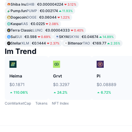
Shiba Inu
SHIB
€0.000004224
3.12%
Pump.fun
PUMP
€0.002174
11.93%
Dogecoin
DOGE
€0.06044
1.22%
Kaspa
KAS
€0.0225
2.08%
Terra Classic
LUNC
€0.00004333
0.40%
Sui
SUI
€0.598
SKYAI
SKYAI
€0.04674
0.69%
14.89%
Stellar
XLM
€0.1444
Bittensor
TAO
€169.77
2.37%
2.35%
Im Trend
Heima
Grvt
Pi
$0.1871
$0.3297
$0.08889
110.06%
24.2%
6.72%
CoinMarketCap
Tokens
NFT Index