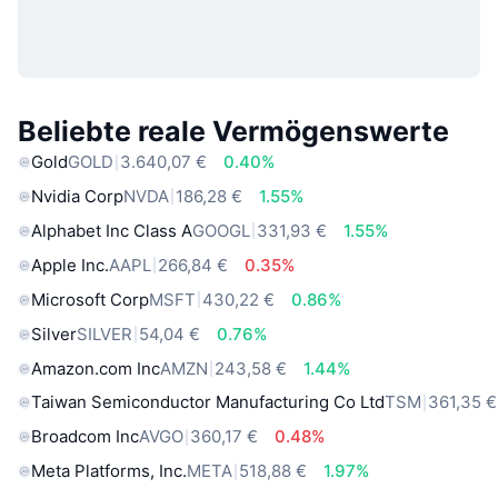
Beliebte reale Vermögenswerte
Gold
GOLD
3.640,07 €
0.40%
Nvidia Corp
NVDA
186,28 €
1.55%
Alphabet Inc Class A
GOOGL
331,93 €
1.55%
Apple Inc.
AAPL
266,84 €
0.35%
Microsoft Corp
MSFT
430,22 €
0.86%
Silver
SILVER
54,04 €
0.76%
Amazon.com Inc
AMZN
243,58 €
1.44%
Taiwan Semiconductor Manufacturing Co Ltd
TSM
361,35 €
Broadcom Inc
AVGO
360,17 €
0.48%
Meta Platforms, Inc.
META
518,88 €
1.97%