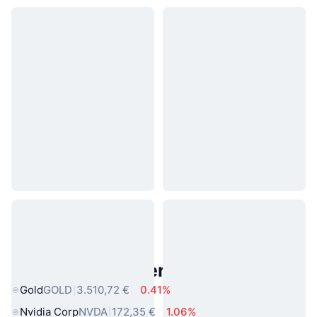
Beliebte reale Vermögenswerte
Gold
GOLD
3.510,72 €
0.41%
Nvidia Corp
NVDA
172,35 €
1.06%