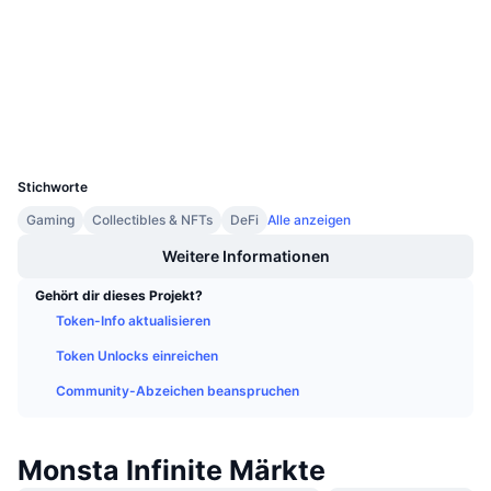
Prüfungen
Anstehende Verkäufe
Finanzierungsraten
Lernen und verdienen
bscscan.com
Explorer
Kalender
Wallets
UCID
ICO-Kalender
11925
Stichworte
Ereigniskalender
Gaming
Collectibles & NFTs
DeFi
Alle anzeigen
Weitere Informationen
Gehört dir dieses Projekt?
Token-Info aktualisieren
Token Unlocks einreichen
Community-Abzeichen beanspruchen
Monsta Infinite Märkte