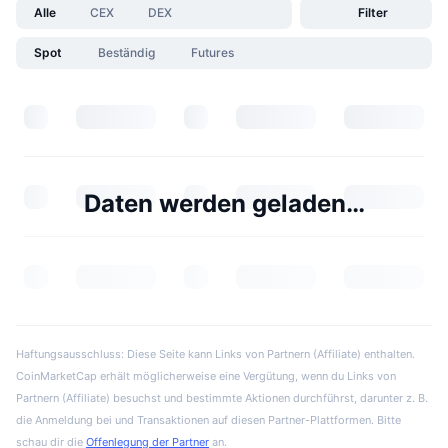
Alle
CEX
DEX
Filter
Spot
Beständig
Futures
Daten werden geladen…
Haftungsausschluss: Diese Seite kann Links von Partnern (Affiliate) enthalten.
CoinMarketCap erhält möglicherweise eine Vergütung, wenn du Links von
Partnern (Affiliate) besuchst und bestimmte Aktionen durchführst, darunter z. B.
die Anmeldung bei und Transaktionen auf diesen Partner-Plattformen. Bitte
schau dir die
Offenlegung der Partner
an.