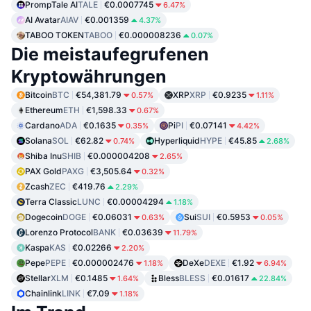
PrompTale AI
TALE
€0.0007745
6.47%
AI Avatar
AIAV
€0.001359
4.37%
TABOO TOKEN
TABOO
€0.000008236
0.07%
Die meistaufegrufenen
Kryptowährungen
Bitcoin
BTC
€54,381.79
XRP
XRP
€0.9235
0.57%
1.11%
Ethereum
ETH
€1,598.33
0.67%
Cardano
ADA
€0.1635
Pi
PI
€0.07141
0.35%
4.42%
Solana
SOL
€62.82
Hyperliquid
HYPE
€45.85
0.74%
2.68%
Shiba Inu
SHIB
€0.000004208
2.65%
PAX Gold
PAXG
€3,505.64
0.32%
Zcash
ZEC
€419.76
2.29%
Terra Classic
LUNC
€0.00004294
1.18%
Dogecoin
DOGE
€0.06031
Sui
SUI
€0.5953
0.63%
0.05%
Lorenzo Protocol
BANK
€0.03639
11.79%
Kaspa
KAS
€0.02266
2.20%
Pepe
PEPE
€0.000002476
DeXe
DEXE
€1.92
1.18%
6.94%
Stellar
XLM
€0.1485
Bless
BLESS
€0.01617
1.64%
22.84%
Chainlink
LINK
€7.09
1.18%