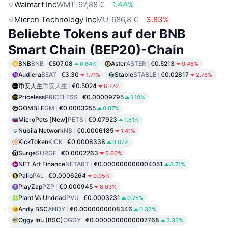
Walmart Inc
WMT
97,88 €
1.44%
Micron Technology Inc
MU
686,8 €
3.83%
Beliebte Tokens auf der BNB
Smart Chain (BEP20)-Chain
BNB
BNB
€507.08
Aster
ASTER
€0.5213
0.64%
0.48%
Audiera
BEAT
€3.30
Stable
STABLE
€0.02817
1.71%
2.78%
币安人生
币安人生
€0.5024
6.77%
Priceless
PRICELESS
€0.00009795
1.10%
GOMBLE
GM
€0.0003255
0.07%
MicroPets [New]
PETS
€0.07923
1.81%
Nubila Network
NB
€0.0006185
1.41%
KickToken
KICK
€0.0008338
0.07%
Surge
SURGE
€0.0002263
5.60%
NFT Art Finance
NFTART
€0.000000000004051
3.71%
Palio
PAL
€0.0006264
0.05%
PlayZap
PZP
€0.000945
8.03%
Plant Vs Undead
PVU
€0.0003231
0.75%
Andy BSC
ANDY
€0.0000000008346
0.32%
Oggy Inu (BSC)
OGGY
€0.0000000000007768
3.33%