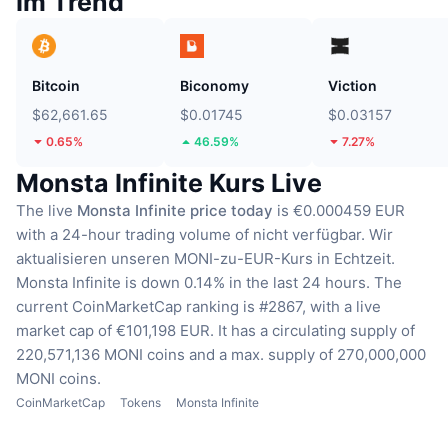
Im Trend
Bitcoin
Biconomy
Viction
$62,661.65
$0.01745
$0.03157
0.65%
46.59%
7.27%
Monsta Infinite Kurs Live
The live
Monsta Infinite price today
is €0.000459 EUR
with a 24-hour trading volume of nicht verfügbar.
Wir
aktualisieren unseren MONI-zu-EUR-Kurs in Echtzeit.
Monsta Infinite is down 0.14% in the last 24 hours.
The
current CoinMarketCap ranking is #2867, with a live
market cap of €101,198 EUR.
It has a circulating supply of
220,571,136 MONI coins
and a max. supply of 270,000,000
MONI coins.
CoinMarketCap
Tokens
Monsta Infinite