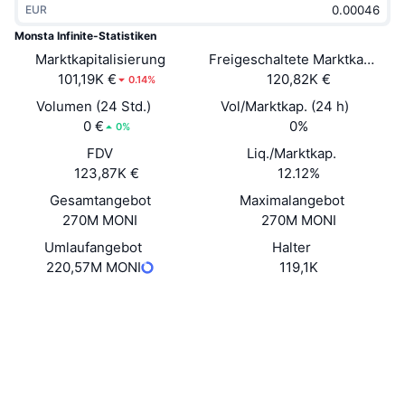
EUR
Im Trend
Krypto-ETFs
Lernen
CMC MCP
Monsta Infinite-Statistiken
Marktkapitalisierung
Neu
Freigeschaltete Marktkapitalis
Bitcoin-ETFs
x402
News
101,19K €
120,82K €
0.14%
Krypto
Ethereum-ETFs
Volumen (24 Std.)
Vol/Marktkap. (24 h)
Akademie
0 €
0%
0%
Politik
FDV
Liq./Marktkap.
Technische Analyse
Forschung/Recherche
123,87K €
12.12%
Sport
Gesamtangebot
Maximalangebot
RSI
Videos
270M MONI
270M MONI
Finanzen
MACD
Umlaufangebot
Halter
Wörterbuch
220,57M MONI
119,1K
Technologie
Website
Website
Derivate
Kampagnen
NFT
Soziale Medien
Überblick
Airdrops
Verträge
NFT-Statistiken insgesamt
0x9573...9F31e0
Liquidationen
3.9
Diamant-Prämien
Bewertung (CertiK)