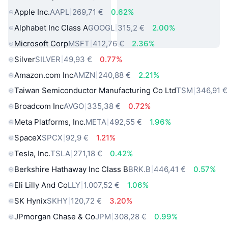
Apple Inc.
AAPL
269,71 €
0.62%
Alphabet Inc Class A
GOOGL
315,2 €
2.00%
Microsoft Corp
MSFT
412,76 €
2.36%
Silver
SILVER
49,93 €
0.77%
Amazon.com Inc
AMZN
240,88 €
2.21%
Taiwan Semiconductor Manufacturing Co Ltd
TSM
346,91 €
Broadcom Inc
AVGO
335,38 €
0.72%
Meta Platforms, Inc.
META
492,55 €
1.96%
SpaceX
SPCX
92,9 €
1.21%
Tesla, Inc.
TSLA
271,18 €
0.42%
Berkshire Hathaway Inc Class B
BRK.B
446,41 €
0.57%
Eli Lilly And Co
LLY
1.007,52 €
1.06%
SK Hynix
SKHY
120,72 €
3.20%
JPmorgan Chase & Co
JPM
308,28 €
0.99%