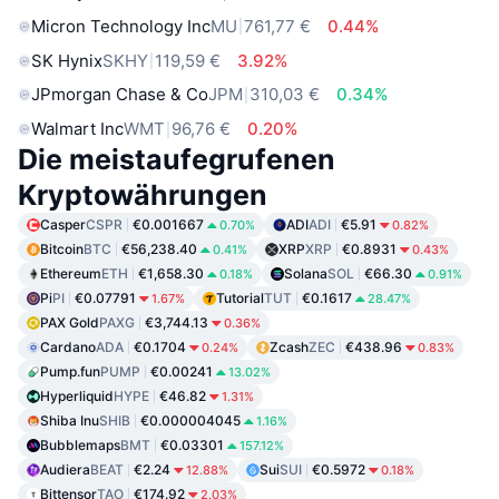
Micron Technology Inc
MU
761,77 €
0.44%
SK Hynix
SKHY
119,59 €
3.92%
JPmorgan Chase & Co
JPM
310,03 €
0.34%
Walmart Inc
WMT
96,76 €
0.20%
Die meistaufegrufenen
Kryptowährungen
Casper
CSPR
€0.001667
ADI
ADI
€5.91
0.70%
0.82%
Bitcoin
BTC
€56,238.40
XRP
XRP
€0.8931
0.41%
0.43%
Ethereum
ETH
€1,658.30
Solana
SOL
€66.30
0.18%
0.91%
Pi
PI
€0.07791
Tutorial
TUT
€0.1617
1.67%
28.47%
PAX Gold
PAXG
€3,744.13
0.36%
Cardano
ADA
€0.1704
Zcash
ZEC
€438.96
0.24%
0.83%
Pump.fun
PUMP
€0.00241
13.02%
Hyperliquid
HYPE
€46.82
1.31%
Shiba Inu
SHIB
€0.000004045
1.16%
Bubblemaps
BMT
€0.03301
157.12%
Audiera
BEAT
€2.24
Sui
SUI
€0.5972
12.88%
0.18%
Bittensor
TAO
€174.92
2.03%