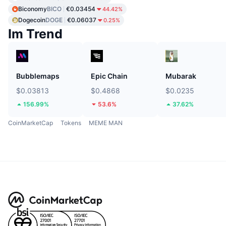
Biconomy
BICO
€0.03454
44.42%
Dogecoin
DOGE
€0.06037
0.25%
Im Trend
Bubblemaps
Epic Chain
Mubarak
$0.03813
$0.4868
$0.0235
156.99%
53.6%
37.62%
CoinMarketCap
Tokens
MEME MAN