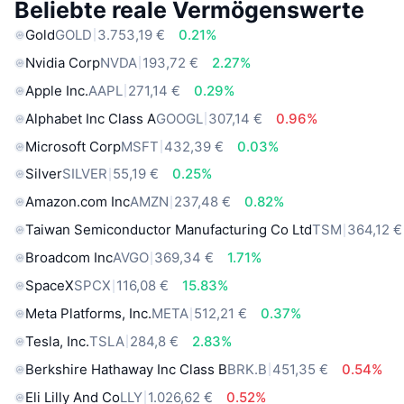
Beliebte reale Vermögenswerte
Gold
GOLD
3.753,19 €
0.21%
Nvidia Corp
NVDA
193,72 €
2.27%
Apple Inc.
AAPL
271,14 €
0.29%
Alphabet Inc Class A
GOOGL
307,14 €
0.96%
Microsoft Corp
MSFT
432,39 €
0.03%
Silver
SILVER
55,19 €
0.25%
Amazon.com Inc
AMZN
237,48 €
0.82%
Taiwan Semiconductor Manufacturing Co Ltd
TSM
364,12 €
Broadcom Inc
AVGO
369,34 €
1.71%
SpaceX
SPCX
116,08 €
15.83%
Meta Platforms, Inc.
META
512,21 €
0.37%
Tesla, Inc.
TSLA
284,8 €
2.83%
Berkshire Hathaway Inc Class B
BRK.B
451,35 €
0.54%
Eli Lilly And Co
LLY
1.026,62 €
0.52%