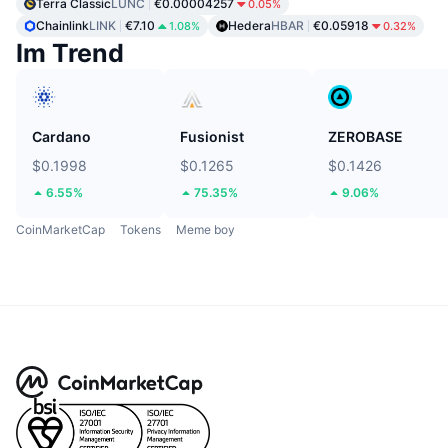
Terra Classic
LUNC
€0.00004257
0.05%
Chainlink
LINK
€7.10
Hedera
HBAR
€0.05918
1.08%
0.32%
Im Trend
Cardano
Fusionist
ZEROBASE
$0.1998
$0.1265
$0.1426
6.55%
75.35%
9.06%
CoinMarketCap
Tokens
Meme boy