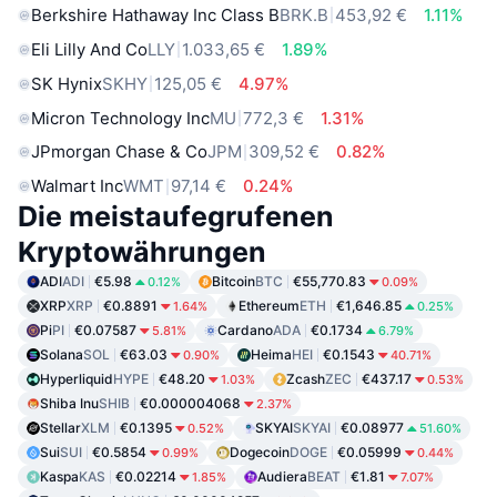
Berkshire Hathaway Inc Class B
BRK.B
453,92 €
1.11%
Eli Lilly And Co
LLY
1.033,65 €
1.89%
SK Hynix
SKHY
125,05 €
4.97%
Micron Technology Inc
MU
772,3 €
1.31%
JPmorgan Chase & Co
JPM
309,52 €
0.82%
Walmart Inc
WMT
97,14 €
0.24%
Die meistaufegrufenen
Kryptowährungen
ADI
ADI
€5.98
Bitcoin
BTC
€55,770.83
0.12%
0.09%
XRP
XRP
€0.8891
Ethereum
ETH
€1,646.85
1.64%
0.25%
Pi
PI
€0.07587
Cardano
ADA
€0.1734
5.81%
6.79%
Solana
SOL
€63.03
Heima
HEI
€0.1543
0.90%
40.71%
Hyperliquid
HYPE
€48.20
Zcash
ZEC
€437.17
1.03%
0.53%
Shiba Inu
SHIB
€0.000004068
2.37%
Stellar
XLM
€0.1395
SKYAI
SKYAI
€0.08977
0.52%
51.60%
Sui
SUI
€0.5854
Dogecoin
DOGE
€0.05999
0.99%
0.44%
Kaspa
KAS
€0.02214
Audiera
BEAT
€1.81
1.85%
7.07%