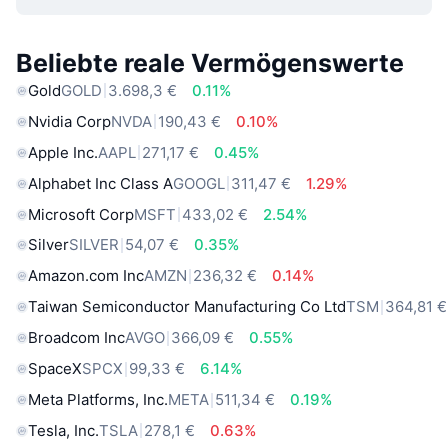
Beliebte reale Vermögenswerte
Gold
GOLD
3.698,3 €
0.11%
Nvidia Corp
NVDA
190,43 €
0.10%
Apple Inc.
AAPL
271,17 €
0.45%
Alphabet Inc Class A
GOOGL
311,47 €
1.29%
Microsoft Corp
MSFT
433,02 €
2.54%
Silver
SILVER
54,07 €
0.35%
Amazon.com Inc
AMZN
236,32 €
0.14%
Taiwan Semiconductor Manufacturing Co Ltd
TSM
364,81 €
Broadcom Inc
AVGO
366,09 €
0.55%
SpaceX
SPCX
99,33 €
6.14%
Meta Platforms, Inc.
META
511,34 €
0.19%
Tesla, Inc.
TSLA
278,1 €
0.63%