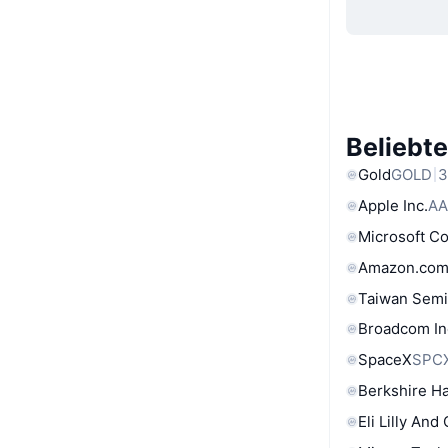
Beliebt
Gold
GOLD
3
Apple Inc.
AA
Microsoft C
Amazon.com
Taiwan Semi
Broadcom In
SpaceX
SPC
Berkshire Ha
Eli Lilly And