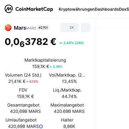
Kryptowährungen
Dashboards
DexS
Mars
3K
#2701
MARS
0,0
3782 €
6
2.48%
(
24h
)
Marktkapitalisierung
159,1K €
2.48%
Volumen (24 Std.)
Vol/Marktkap. (24 h)
21,41K €
13,45%
6.13%
FDV
Liq./Marktkap.
159,1K €
44.74%
Gesamtangebot
Maximalangebot
420,69B MARS
420.69B MARS
Umlaufangebot
Halter
420,69B MARS
8,86K