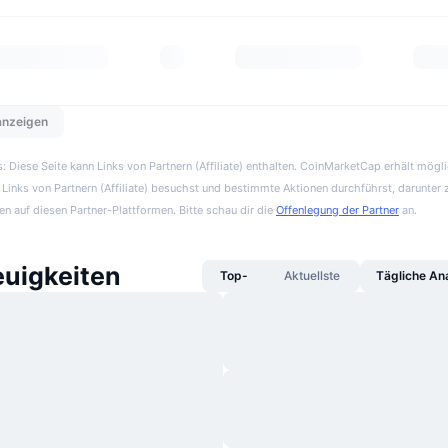
 anzeigen
 Diese Seite kann Links von Partnern (Affiliate) enthalten. CoinMarketCap erhält mögl
Links von Partnern (Affiliate) besuchst und bestimmte Aktionen durchführst, darunter 
en auf diesen Partner-Plattformen. Bitte schau dir die
Offenlegung der Partner
an.
uigkeiten
Top-
Aktuellste
Tägliche An