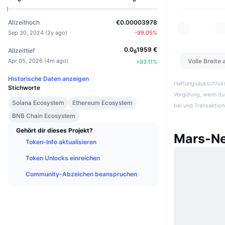
Allzeithoch
€0.00003978
Sep 30, 2024
(
2y ago
)
-99.05
%
0.0
1959
€
Allzeittief
6
Volle Breite
Apr 05, 2026
(
4m ago
)
+
93.11
%
Historische Daten anzeigen
Haftungsausschluss:
Stichworte
Vergütung, wenn du 
Solana Ecosystem
Ethereum Ecosystem
bei und Transaktion
BNB Chain Ecosystem
Gehört dir dieses Projekt?
Mars-Ne
Token-Info aktualisieren
Token Unlocks einreichen
Community-Abzeichen beanspruchen