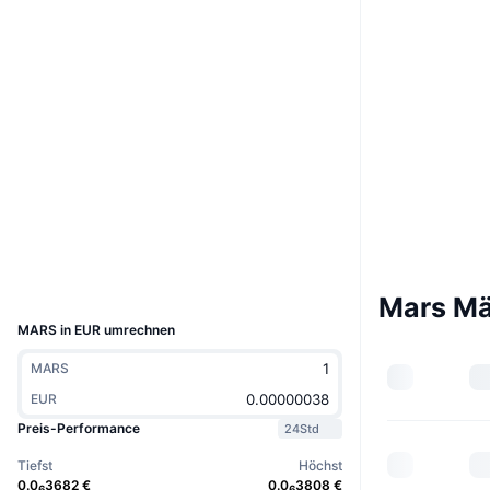
Website
Website
Soziale Medien
0xb8d6...aac464
Verträge
3.2
Bewertung (CertiK)
etherscan.io
Explorer
Wallets
UCID
33162
Mars Mä
MARS in EUR umrechnen
MARS
EUR
Preis-Performance
24Std
Tiefst
Höchst
0.0
3682
€
0.0
3808
€
6
6