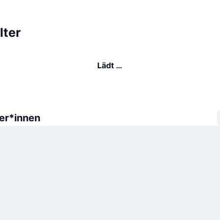
lter
Lädt …
er*innen