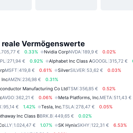
e reale Vermögenswerte
.705,77 €
0.33%
Nvidia Corp
NVDA
189,9 €
0.02%
PL
271,94 €
0.92%
Alphabet Inc Class A
GOOGL
315,72 €
orp
MSFT
419,8 €
0.61%
Silver
SILVER
53,62 €
0.03%
 Inc
AMZN
236,98 €
0.31%
conductor Manufacturing Co Ltd
TSM
356,85 €
0.52%
c
AVGO
362,21 €
0.06%
Meta Platforms, Inc.
META
511,43 €
X
95,14 €
1.42%
Tesla, Inc.
TSLA
278,47 €
0.05%
thaway Inc Class B
BRK.B
449,65 €
0.02%
 Co
LLY
1.024,47 €
1.07%
SK Hynix
SKHY
122,31 €
6.53%