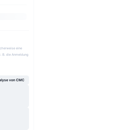
icherweise eine
z. B. die Anmeldung
alyse von CMC