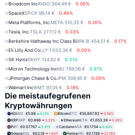
Broadcom Inc
AVGO
364,49 €
0.06%
SpaceX
SPCX
99,14 €
0.46%
Meta Platforms, Inc.
META
510,35 €
0.26%
Tesla, Inc.
TSLA
277,12 €
0.03%
Berkshire Hathaway Inc Class B
BRK.B
454,51 €
0.17%
Eli Lilly And Co
LLY
1.033,36 €
0.09%
SK Hynix
SKHY
124,92 €
0.31%
Micron Technology Inc
MU
769,06 €
0.61%
JPmorgan Chase & Co
JPM
308,85 €
0.09%
Walmart Inc
WMT
97,05 €
0.18%
Die meistaufegrufenen
Kryptowährungen
ADI
ADI
€5.98
Bitcoin
BTC
€55,867.93
0.13%
0.36%
XRP
XRP
€0.896
Ethereum
ETH
€1,653.39
3.23%
0.28%
Pi
PI
€0.07767
Cardano
ADA
€0.1754
2.91%
6.50%
Solana
SOL
€63.18
Heima
HEI
€0.1748
1.84%
27.78%