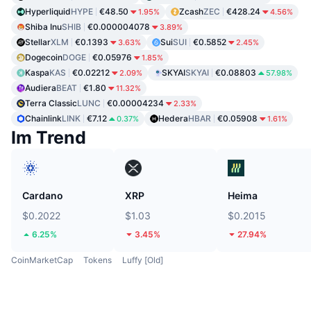
Hyperliquid
HYPE
€48.50
Zcash
ZEC
€428.24
1.95%
4.56%
Shiba Inu
SHIB
€0.000004078
3.89%
Stellar
XLM
€0.1393
Sui
SUI
€0.5852
3.63%
2.45%
Dogecoin
DOGE
€0.05976
1.85%
Kaspa
KAS
€0.02212
SKYAI
SKYAI
€0.08803
2.09%
57.98%
Audiera
BEAT
€1.80
11.32%
Terra Classic
LUNC
€0.00004234
2.33%
Chainlink
LINK
€7.12
Hedera
HBAR
€0.05908
0.37%
1.61%
Im Trend
Cardano
XRP
Heima
$0.2022
$1.03
$0.2015
6.25%
3.45%
27.94%
CoinMarketCap
Tokens
Luffy [Old]