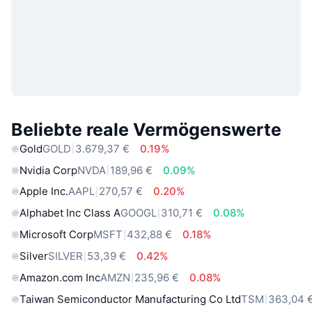
Beliebte reale Vermögenswerte
Gold
GOLD
3.679,37 €
0.19%
Nvidia Corp
NVDA
189,96 €
0.09%
Apple Inc.
AAPL
270,57 €
0.20%
Alphabet Inc Class A
GOOGL
310,71 €
0.08%
Microsoft Corp
MSFT
432,88 €
0.18%
Silver
SILVER
53,39 €
0.42%
Amazon.com Inc
AMZN
235,96 €
0.08%
Taiwan Semiconductor Manufacturing Co Ltd
TSM
363,04 