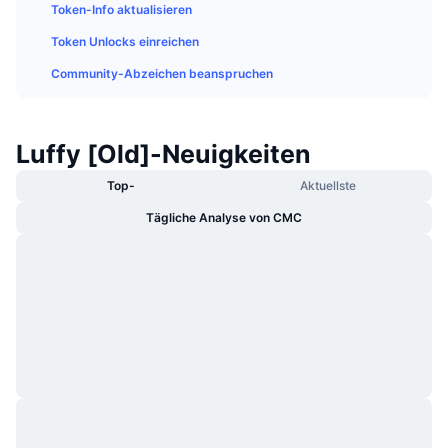
Token-Info aktualisieren
Im Trend
Krypto-ETFs
Lernen
CMC MCP
Token Unlocks einreichen
Neu
Bitcoin-ETFs
Community-Abzeichen beanspruchen
x402
News
Krypto
Ethereum-ETFs
Akademie
Luffy [Old]-Neuigkeiten
Politik
Technische Analyse
Forschung/Recherche
Top-
Aktuellste
Sport
Tägliche Analyse von CMC
RSI
Videos
Finanzen
MACD
Wörterbuch
Technologie
Derivate
Kampagnen
NFT
Überblick
Airdrops
NFT-Statistiken insgesamt
Liquidationen
Diamant-Prämien