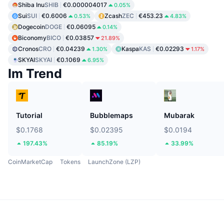
Shiba Inu
SHIB
€0.000004017
0.05%
Sui
SUI
€0.6006
Zcash
ZEC
€453.23
0.53%
4.83%
Dogecoin
DOGE
€0.06095
0.14%
Biconomy
BICO
€0.03857
21.89%
Cronos
CRO
€0.04239
Kaspa
KAS
€0.02293
1.30%
1.17%
SKYAI
SKYAI
€0.1069
6.95%
Im Trend
Tutorial
Bubblemaps
Mubarak
$0.1768
$0.02395
$0.0194
197.43%
85.19%
33.99%
CoinMarketCap
Tokens
LaunchZone (LZP)