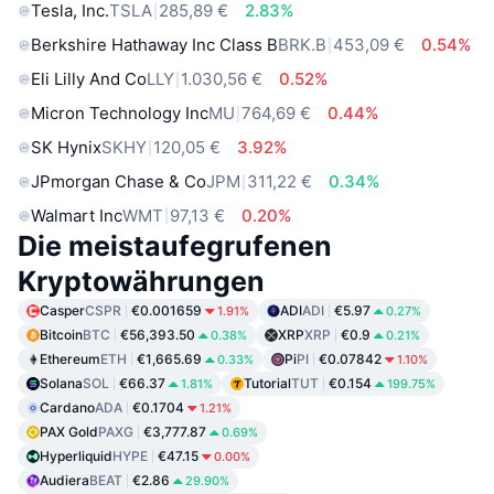
Tesla, Inc.
TSLA
285,89 €
2.83%
Berkshire Hathaway Inc Class B
BRK.B
453,09 €
0.54%
Eli Lilly And Co
LLY
1.030,56 €
0.52%
Micron Technology Inc
MU
764,69 €
0.44%
SK Hynix
SKHY
120,05 €
3.92%
JPmorgan Chase & Co
JPM
311,22 €
0.34%
Walmart Inc
WMT
97,13 €
0.20%
Die meistaufegrufenen
Kryptowährungen
Casper
CSPR
€0.001659
ADI
ADI
€5.97
1.91%
0.27%
Bitcoin
BTC
€56,393.50
XRP
XRP
€0.9
0.38%
0.21%
Ethereum
ETH
€1,665.69
Pi
PI
€0.07842
0.33%
1.10%
Solana
SOL
€66.37
Tutorial
TUT
€0.154
1.81%
199.75%
Cardano
ADA
€0.1704
1.21%
PAX Gold
PAXG
€3,777.87
0.69%
Hyperliquid
HYPE
€47.15
0.00%
Audiera
BEAT
€2.86
29.90%