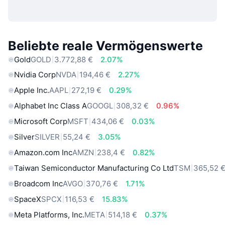
Beliebte reale Vermögenswerte
Gold
GOLD
3.772,88 €
2.07%
Nvidia Corp
NVDA
194,46 €
2.27%
Apple Inc.
AAPL
272,19 €
0.29%
Alphabet Inc Class A
GOOGL
308,32 €
0.96%
Microsoft Corp
MSFT
434,06 €
0.03%
Silver
SILVER
55,24 €
3.05%
Amazon.com Inc
AMZN
238,4 €
0.82%
Taiwan Semiconductor Manufacturing Co Ltd
TSM
365,52 
Broadcom Inc
AVGO
370,76 €
1.71%
SpaceX
SPCX
116,53 €
15.83%
Meta Platforms, Inc.
META
514,18 €
0.37%