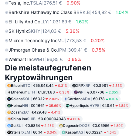
Tesla, Inc.
TSLA
276,51 €
0.90%
Berkshire Hathaway Inc Class B
BRK.B
454,92 €
1.04%
Eli Lilly And Co
LLY
1.031,69 €
1.62%
SK Hynix
SKHY
124,03 €
5.36%
Micron Technology Inc
MU
773,53 €
0.20%
JPmorgan Chase & Co
JPM
309,41 €
0.75%
Walmart Inc
WMT
96,85 €
0.65%
Die meistaufegrufenen
Kryptowährungen
Bitcoin
BTC
€55,848.44
XRP
XRP
€0.8981
0.31%
2.83%
Ethereum
ETH
€1,651.83
Pi
PI
€0.07706
0.35%
2.35%
Solana
SOL
€63.12
Cardano
ADA
€0.178
2.03%
8.10%
Heima
HEI
€0.1661
Hyperliquid
HYPE
€48.61
35.69%
1.84%
Zcash
ZEC
€429.48
4.41%
Shiba Inu
SHIB
€0.000004048
4.60%
Sui
SUI
€0.5854
Dogecoin
DOGE
€0.05956
2.25%
1.89%
Stellar
XLM
€0.14
Kaspa
KAS
€0.02224
3.34%
1.54%