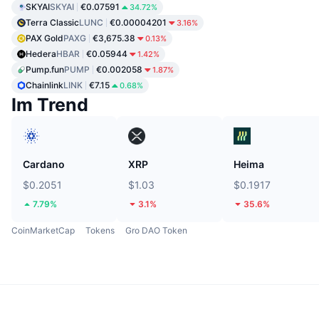
SKYAI
SKYAI
€0.07591
34.72%
Terra Classic
LUNC
€0.00004201
3.16%
PAX Gold
PAXG
€3,675.38
0.13%
Hedera
HBAR
€0.05944
1.42%
Pump.fun
PUMP
€0.002058
1.87%
Chainlink
LINK
€7.15
0.68%
Im Trend
Cardano
XRP
Heima
$0.2051
$1.03
$0.1917
7.79%
3.1%
35.6%
CoinMarketCap
Tokens
Gro DAO Token