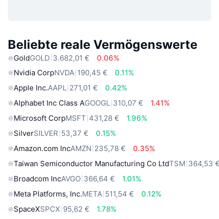
Beliebte reale Vermögenswerte
Gold
GOLD
3.682,01 €
0.06%
Nvidia Corp
NVDA
190,45 €
0.11%
Apple Inc.
AAPL
271,01 €
0.42%
Alphabet Inc Class A
GOOGL
310,07 €
1.41%
Microsoft Corp
MSFT
431,28 €
1.96%
Silver
SILVER
53,37 €
0.15%
Amazon.com Inc
AMZN
235,78 €
0.35%
Taiwan Semiconductor Manufacturing Co Ltd
TSM
364,53 
Broadcom Inc
AVGO
366,64 €
1.01%
Meta Platforms, Inc.
META
511,54 €
0.12%
SpaceX
SPCX
95,62 €
1.78%