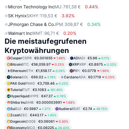
Micron Technology Inc
MU
761,38 €
0.44%
SK Hynix
SKHY
119,53 €
3.92%
JPmorgan Chase & Co
JPM
309,87 €
0.34%
Walmart Inc
WMT
96,71 €
0.20%
Die meistaufegrufenen
Kryptowährungen
Casper
CSPR
€0.001655
ADI
ADI
€5.96
1.66%
0.11%
Bitcoin
BTC
€56,059.97
XRP
XRP
€0.8975
0.25%
0.33%
Ethereum
ETH
€1,658.17
Pi
PI
€0.0778
0.09%
1.90%
Solana
SOL
€66.02
Cardano
ADA
€0.1719
2.19%
0.25%
PAX Gold
PAXG
€3,759.46
0.20%
Tutorial
TUT
€0.1083
161.40%
Hyperliquid
HYPE
€47.37
0.76%
Shiba Inu
SHIB
€0.000003991
1.68%
Sui
SUI
€0.5987
Audiera
BEAT
€2.74
1.37%
49.75%
Zcash
ZEC
€443.17
1.45%
Dogecoin
DOGE
€0.06061
0.30%
Biconomy
BICO
€0.06225
26.43%