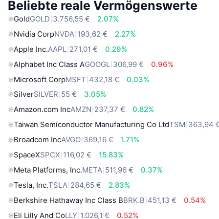
Beliebte reale Vermögenswerte
Gold
GOLD
3.756,55 €
2.07%
Nvidia Corp
NVDA
193,62 €
2.27%
Apple Inc.
AAPL
271,01 €
0.29%
Alphabet Inc Class A
GOOGL
306,99 €
0.96%
Microsoft Corp
MSFT
432,18 €
0.03%
Silver
SILVER
55 €
3.05%
Amazon.com Inc
AMZN
237,37 €
0.82%
Taiwan Semiconductor Manufacturing Co Ltd
TSM
363,94 
Broadcom Inc
AVGO
369,16 €
1.71%
SpaceX
SPCX
116,02 €
15.83%
Meta Platforms, Inc.
META
511,96 €
0.37%
Tesla, Inc.
TSLA
284,65 €
2.83%
Berkshire Hathaway Inc Class B
BRK.B
451,13 €
0.54%
Eli Lilly And Co
LLY
1.026,1 €
0.52%