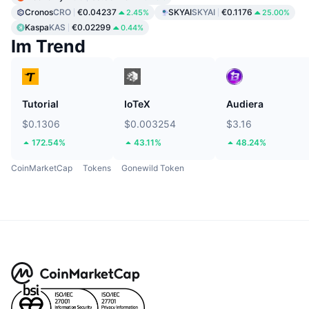
Cronos
CRO
€0.04237
SKYAI
SKYAI
€0.1176
2.45%
25.00%
Kaspa
KAS
€0.02299
0.44%
Im Trend
Tutorial
IoTeX
Audiera
$0.1306
$0.003254
$3.16
172.54%
43.11%
48.24%
CoinMarketCap
Tokens
Gonewild Token