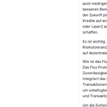
auch niedrige
besseren Benu
der Zukunft pl
Kredite auf an
oder Layer2 a
schaffen.
Es ist wichti
Risikotoleranz
auf dezentrale
Wie ist das Fl
Das Flux Proto
Zuverlässigkei
integriert da
Transaktionen
um unbefugten
und Transakti
Um die Sicherh