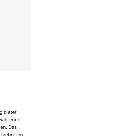
 bietet.
rwahrende
len. Das
uf mehreren