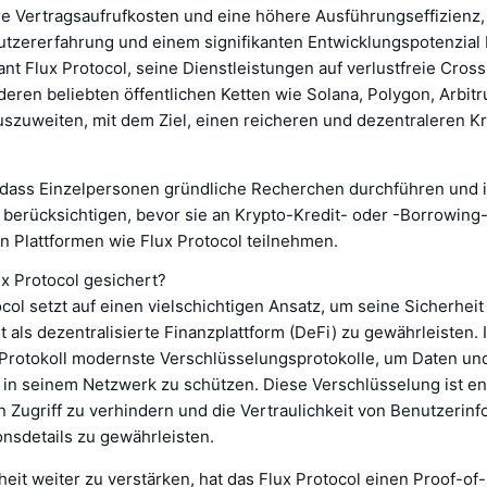
re Vertragsaufrufkosten und eine höhere Ausführungseffizienz,
tzererfahrung und einem signifikanten Entwicklungspotenzial b
ant Flux Protocol, seine Dienstleistungen auf verlustfreie Cros
deren beliebten öffentlichen Ketten wie Solana, Polygon, Arbi
uszuweiten, mit dem Ziel, einen reicheren und dezentraleren Kr
g, dass Einzelpersonen gründliche Recherchen durchführen und 
 berücksichtigen, bevor sie an Krypto-Kredit- oder -Borrowing-
n Plattformen wie Flux Protocol teilnehmen.
ux Protocol gesichert?
col setzt auf einen vielschichtigen Ansatz, um seine Sicherheit
t als dezentralisierte Finanzplattform (DeFi) zu gewährleisten.
s Protokoll modernste Verschlüsselungsprotokolle, um Daten un
 in seinem Netzwerk zu schützen. Diese Verschlüsselung ist e
 Zugriff zu verhindern und die Vertraulichkeit von Benutzerin
onsdetails zu gewährleisten.
eit weiter zu verstärken, hat das Flux Protocol einen Proof-of