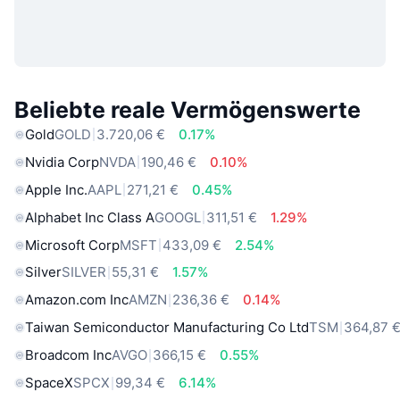
Beliebte reale Vermögenswerte
Gold
GOLD
3.720,06 €
0.17%
Nvidia Corp
NVDA
190,46 €
0.10%
Apple Inc.
AAPL
271,21 €
0.45%
Alphabet Inc Class A
GOOGL
311,51 €
1.29%
Microsoft Corp
MSFT
433,09 €
2.54%
Silver
SILVER
55,31 €
1.57%
Amazon.com Inc
AMZN
236,36 €
0.14%
Taiwan Semiconductor Manufacturing Co Ltd
TSM
364,87 
Broadcom Inc
AVGO
366,15 €
0.55%
SpaceX
SPCX
99,34 €
6.14%