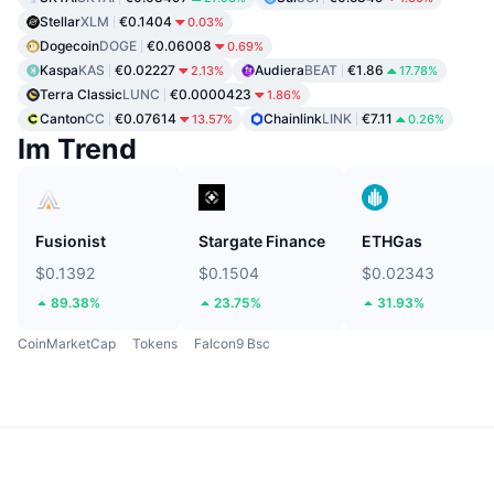
Stellar
XLM
€0.1404
0.03%
Dogecoin
DOGE
€0.06008
0.69%
Kaspa
KAS
€0.02227
Audiera
BEAT
€1.86
2.13%
17.78%
Terra Classic
LUNC
€0.0000423
1.86%
Canton
CC
€0.07614
Chainlink
LINK
€7.11
13.57%
0.26%
Im Trend
Fusionist
Stargate Finance
ETHGas
$0.1392
$0.1504
$0.02343
89.38%
23.75%
31.93%
CoinMarketCap
Tokens
Falcon9 Bsc