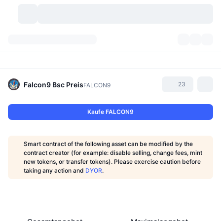
Kryptowährungen
Dashboards
Kryptowährungen
DexScan
Märkte
Rangliste
Falcon9 Bsc
Preis
23
FALCON9
Signale
Börsen
Kategorien
New
Marktübersicht
Kaufe FALCON9
Im Trend
Community
Historische Momentaufnahmen
Spot-Markt
Zentralisierte Börsen
Smart contract of the following asset can be modified by the
Neu
Feeds
API
Token-Freischaltungen
Anzahl der Kryptowährungen
contract creator (for example: disable selling, change fees, mint
Spot
new tokens, or transfer tokens). Please exercise caution before
taking any action and
DYOR
.
Gewinner
Themen
Yields
Produkte
Bitcoin Schatzkammern
Derivate
API
Meme Explorer
Lives
Reale Vermögenswerte
BNB Schatzkammern
Produkte
Krypto-API
Dezentrale Börsen