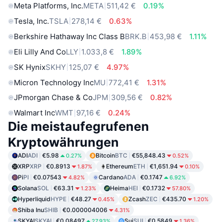
Meta Platforms, Inc.
META
511,42 €
0.19%
Tesla, Inc.
TSLA
278,14 €
0.63%
Berkshire Hathaway Inc Class B
BRK.B
453,98 €
1.11%
Eli Lilly And Co
LLY
1.033,8 €
1.89%
SK Hynix
SKHY
125,07 €
4.97%
Micron Technology Inc
MU
772,41 €
1.31%
JPmorgan Chase & Co
JPM
309,56 €
0.82%
Walmart Inc
WMT
97,16 €
0.24%
Die meistaufegrufenen
Kryptowährungen
ADI
ADI
€5.98
Bitcoin
BTC
€55,848.43
0.27%
0.52%
XRP
XRP
€0.8913
Ethereum
ETH
€1,651.94
1.87%
0.10%
Pi
PI
€0.07543
Cardano
ADA
€0.1747
4.82%
6.92%
Solana
SOL
€63.31
Heima
HEI
€0.1732
1.23%
57.80%
Hyperliquid
HYPE
€48.27
Zcash
ZEC
€435.70
0.45%
1.20%
Shiba Inu
SHIB
€0.000004006
4.31%
SKYAI
SKYAI
€0.08497
Sui
SUI
€0.5849
27.93%
1.36%