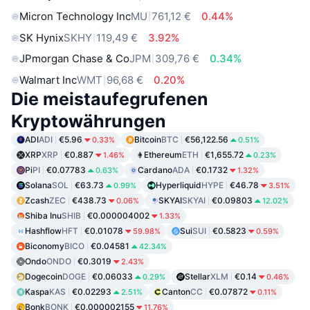
Micron Technology Inc
MU
761,12 €
0.44%
SK Hynix
SKHY
119,49 €
3.92%
JPmorgan Chase & Co
JPM
309,76 €
0.34%
Walmart Inc
WMT
96,68 €
0.20%
Die meistaufegrufenen
Kryptowährungen
ADI
ADI
€5.96
Bitcoin
BTC
€56,122.56
0.33%
0.51%
XRP
XRP
€0.887
Ethereum
ETH
€1,655.72
1.46%
0.23%
Pi
PI
€0.07783
Cardano
ADA
€0.1732
0.63%
1.32%
Solana
SOL
€63.73
Hyperliquid
HYPE
€46.78
0.99%
3.51%
Zcash
ZEC
€438.73
SKYAI
SKYAI
€0.09803
0.06%
12.02%
Shiba Inu
SHIB
€0.000004002
1.33%
Hashflow
HFT
€0.01078
Sui
SUI
€0.5823
59.98%
0.59%
Biconomy
BICO
€0.04581
42.34%
Ondo
ONDO
€0.3019
2.43%
Dogecoin
DOGE
€0.06033
Stellar
XLM
€0.14
0.29%
0.46%
Kaspa
KAS
€0.02293
Canton
CC
€0.07872
2.51%
0.11%
Bonk
BONK
€0.000002155
11.76%