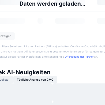
Daten werden geladen…
 anzeigen
 Diese Seite kann Links von Partnern (Affiliate) enthalten. CoinMarketCap erhält mögl
Links von Partnern (Affiliate) besuchst und bestimmte Aktionen durchführst, darunter 
en auf diesen Partner-Plattformen. Bitte schau dir die
Offenlegung der Partner
an.
k AI-Neuigkeiten
uellste
Tägliche Analyse von CMC