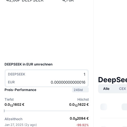
Website
Website
Soziale Medien
Verträge
6YCfzg...q9qTLV
Explorer
solscan.io
Wallets
UCID
35499
DEEPSEEK in EUR umrechnen
DEEPSEEK
DeepSee
EUR
Alle
CEX
Preis-Performance
24Std
Tiefst
Höchst
0.0
1602
€
0.0
1622
€
12
12
0.0
2094
€
Allzeithoch
9
Jan 27, 2025
(
2y ago
)
-99.92
%