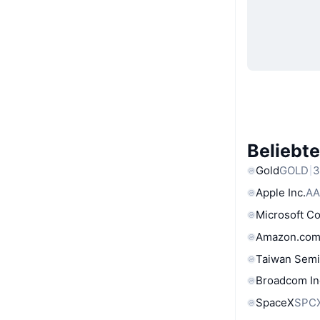
Beliebt
Gold
GOLD
3
Apple Inc.
AA
Microsoft C
Amazon.com
Taiwan Semi
Broadcom In
SpaceX
SPC