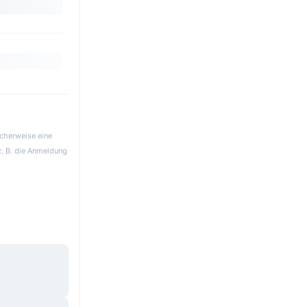
icherweise eine
z. B. die Anmeldung