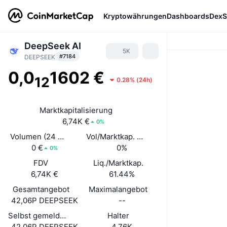
Kryptowährungen
Dashboards
DexS
DeepSeek AI
5K
#7184
DEEPSEEK
0,0
1602 €
12
0.28%
(
24h
)
Marktkapitalisierung
6,74K €
0%
Volumen (24 Std.)
Vol/Marktkap. (24 h)
0 €
0%
0%
FDV
Liq./Marktkap.
6,74K €
61.44%
Gesamtangebot
Maximalangebot
42,06P DEEPSEEK
--
Selbst gemeldetes Umlaufangebot
Halter
42,06P DEEPSEEK
4,76K