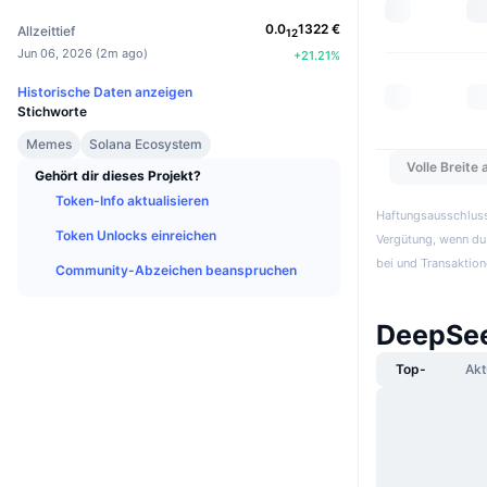
0.0
1322
€
Allzeittief
12
Jun 06, 2026
(
2m ago
)
+
21.21
%
Historische Daten anzeigen
Stichworte
Memes
Solana Ecosystem
Volle Breite
Gehört dir dieses Projekt?
Token-Info aktualisieren
Haftungsausschluss:
Token Unlocks einreichen
Vergütung, wenn du 
bei und Transaktion
Community-Abzeichen beanspruchen
DeepSee
Top-
Akt