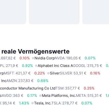
e reale Vermögenswerte
.697,82 €
0.10%
Nvidia Corp
NVDA
190,05 €
0.07%
PL
271,9 €
0.92%
Alphabet Inc Class A
GOOGL
315,75 €
0
orp
MSFT
421,37 €
0.22%
Silver
SILVER
53,51 €
0.16%
 Inc
AMZN
237,83 €
0.69%
conductor Manufacturing Co Ltd
TSM
357,77 €
0.25%
c
AVGO
363 €
0.17%
Meta Platforms, Inc.
META
515,31 €
1
X
95,14 €
1.43%
Tesla, Inc.
TSLA
278,77 €
0.07%