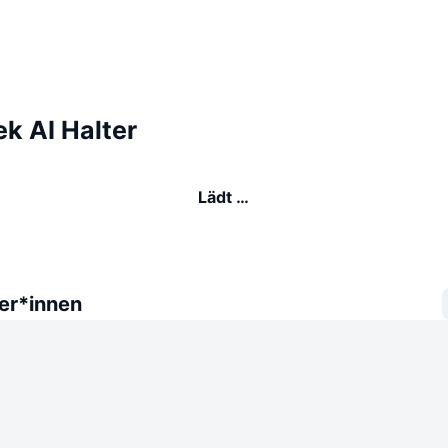
k AI Halter
Lädt …
er*innen