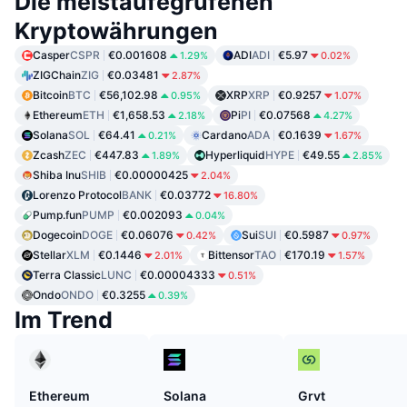
Die meistaufegrufenen
Kryptowährungen
Casper
CSPR
€0.001608
ADI
ADI
€5.97
1.29%
0.02%
ZIGChain
ZIG
€0.03481
2.87%
Bitcoin
BTC
€56,102.98
XRP
XRP
€0.9257
0.95%
1.07%
Ethereum
ETH
€1,658.53
Pi
PI
€0.07568
2.18%
4.27%
Solana
SOL
€64.41
Cardano
ADA
€0.1639
0.21%
1.67%
Zcash
ZEC
€447.83
Hyperliquid
HYPE
€49.55
1.89%
2.85%
Shiba Inu
SHIB
€0.00000425
2.04%
Lorenzo Protocol
BANK
€0.03772
16.80%
Pump.fun
PUMP
€0.002093
0.04%
Dogecoin
DOGE
€0.06076
Sui
SUI
€0.5987
0.42%
0.97%
Stellar
XLM
€0.1446
Bittensor
TAO
€170.19
2.01%
1.57%
Terra Classic
LUNC
€0.00004333
0.51%
Ondo
ONDO
€0.3255
0.39%
Im Trend
Ethereum
Solana
Grvt