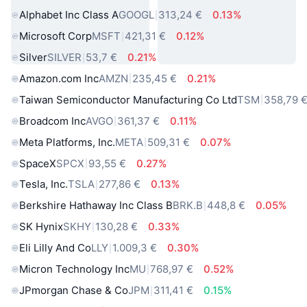
Alphabet Inc Class A
GOOGL
313,24 €
0.13%
Microsoft Corp
MSFT
421,31 €
0.12%
Silver
SILVER
53,7 €
0.21%
Amazon.com Inc
AMZN
235,45 €
0.21%
Taiwan Semiconductor Manufacturing Co Ltd
TSM
358,79 
Broadcom Inc
AVGO
361,37 €
0.11%
Meta Platforms, Inc.
META
509,31 €
0.07%
SpaceX
SPCX
93,55 €
0.27%
Tesla, Inc.
TSLA
277,86 €
0.13%
Berkshire Hathaway Inc Class B
BRK.B
448,8 €
0.05%
SK Hynix
SKHY
130,28 €
0.33%
Eli Lilly And Co
LLY
1.009,3 €
0.30%
Micron Technology Inc
MU
768,97 €
0.52%
JPmorgan Chase & Co
JPM
311,41 €
0.15%