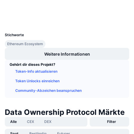
Bewertung (CertiK)
Anstehende Verkäufe
Finanzierungsraten
Explorer
etherscan.io
Lernen und verdienen
Wallets
UCID
31456
Kalender
Stichworte
ICO-Kalender
Ethereum Ecosystem
Weitere Informationen
Ereigniskalender
Gehört dir dieses Projekt?
Token-Info aktualisieren
Token Unlocks einreichen
Community-Abzeichen beanspruchen
Data Ownership Protocol Märkte
Alle
CEX
DEX
Filter
Spot
Beständig
Futures