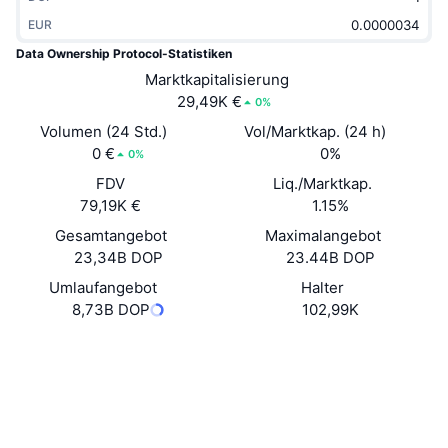
Im Trend
Krypto-ETFs
EUR
Lernen
CMC MCP
Data Ownership Protocol-Statistiken
Neu
Bitcoin-ETFs
Marktkapitalisierung
x402
News
29,49K €
0%
Krypto
Ethereum-ETFs
Akademie
Volumen (24 Std.)
Vol/Marktkap. (24 h)
0 €
0%
0%
Politik
Technische Analyse
Forschung/Recherche
FDV
Liq./Marktkap.
79,19K €
1.15%
Sport
RSI
Videos
Gesamtangebot
Maximalangebot
Finanzen
23,34B DOP
23.44B DOP
MACD
Wörterbuch
Umlaufangebot
Halter
Technologie
8,73B DOP
102,99K
Derivate
Kampagnen
Website
Website
Whitepaper
NFT
Überblick
Airdrops
Soziale Medien
NFT-Statistiken insgesamt
Verträge
Liquidationen
0x97A9...ad0978
Diamant-Prämien
3.2