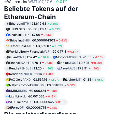
Walmart Inc
WMT
97,27 €
0.01%
Beliebte Tokens auf der
Ethereum-Chain
Ethereum
ETH
€1,619.68
0.25%
UNUS SED LEO
LEO
€8.45
0.03%
Chainlink
LINK
€7.06
0.65%
Shiba Inu
SHIB
€0.000004303
0.63%
Tether Gold
XAUt
€3,559.07
1.52%
World Liberty Financial
WLFI
€0.04718
0.84%
Quant
QNT
€52.42
Morpho
MORPHO
€1.60
0.69%
4.55%
Ethena
ENA
€0.07911
Nexo
NEXO
€0.6251
0.08%
0.70%
Pendle
PENDLE
€1.20
Aave
AAVE
€78.91
1.46%
1.49%
Render
RENDER
€1.16
1.70%
PAX Gold
PAXG
€3,567.16
Lighter
LIT
€1.85
1.52%
6.05%
Niftyx Protocol
SHROOM
€0.001639
0.00%
RMRK
RMRK
€0.009324
0.18%
LightLink
LL
€0.001032
0.12%
VGX Token
VGX
€0.00009427
0.18%
dForce
DF
€0.00008715
0.18%