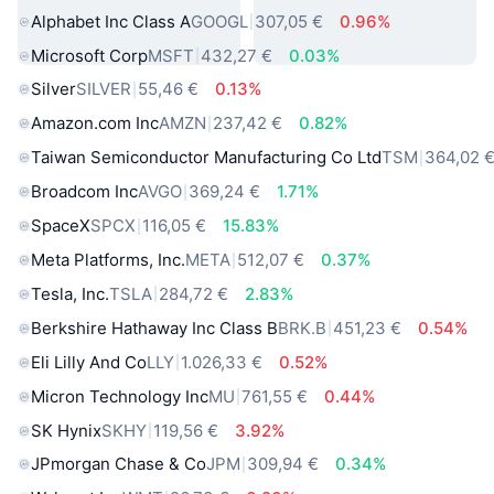
Alphabet Inc Class A
GOOGL
307,05 €
0.96%
Microsoft Corp
MSFT
432,27 €
0.03%
Silver
SILVER
55,46 €
0.13%
Amazon.com Inc
AMZN
237,42 €
0.82%
Taiwan Semiconductor Manufacturing Co Ltd
TSM
364,02 
Broadcom Inc
AVGO
369,24 €
1.71%
SpaceX
SPCX
116,05 €
15.83%
Meta Platforms, Inc.
META
512,07 €
0.37%
Tesla, Inc.
TSLA
284,72 €
2.83%
Berkshire Hathaway Inc Class B
BRK.B
451,23 €
0.54%
Eli Lilly And Co
LLY
1.026,33 €
0.52%
Micron Technology Inc
MU
761,55 €
0.44%
SK Hynix
SKHY
119,56 €
3.92%
JPmorgan Chase & Co
JPM
309,94 €
0.34%