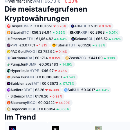
Walmart Inc
WMT
96,73 €
0.20%
Die meistaufegrufenen
Kryptowährungen
Casper
CSPR
€0.001651
ADI
ADI
€5.91
0.20%
0.87%
Bitcoin
BTC
€56,384.94
XRP
XRP
€0.8963
0.63%
0.01%
Ethereum
ETH
€1,664.82
Solana
SOL
€66.52
0.54%
1.25%
Pi
PI
€0.07751
Tutorial
TUT
€0.1526
1.81%
2.88%
PAX Gold
PAXG
€3,752.92
0.14%
Cardano
ADA
€0.1714
Zcash
ZEC
€441.09
0.15%
0.10%
Pump.fun
PUMP
€0.002483
14.19%
Hyperliquid
HYPE
€46.97
0.73%
Shiba Inu
SHIB
€0.000004061
1.54%
Bubblemaps
BMT
€0.03573
177.78%
Audiera
BEAT
€2.26
Sui
SUI
€0.6017
16.39%
0.64%
Bittensor
TAO
€176.26
0.92%
Biconomy
BICO
€0.03422
44.20%
Dogecoin
DOGE
€0.06054
0.08%
Im Trend