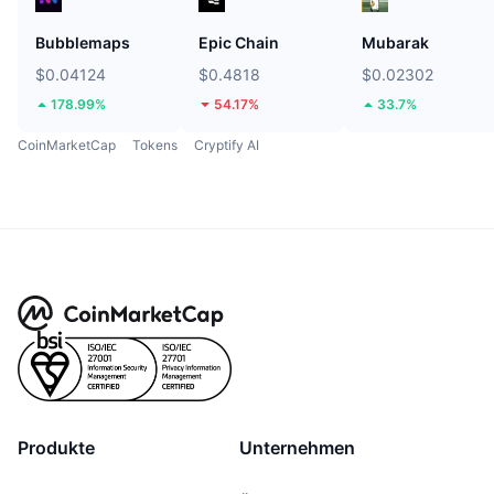
Bubblemaps
Epic Chain
Mubarak
$0.04124
$0.4818
$0.02302
178.99%
54.17%
33.7%
CoinMarketCap
Tokens
Cryptify AI
Produkte
Unternehmen