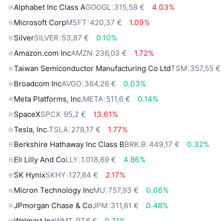
Alphabet Inc Class A
GOOGL
315,58 €
4.03%
Microsoft Corp
MSFT
420,37 €
1.09%
Silver
SILVER
53,87 €
0.10%
Amazon.com Inc
AMZN
236,03 €
1.72%
Taiwan Semiconductor Manufacturing Co Ltd
TSM
357,55 €
Broadcom Inc
AVGO
364,26 €
0.03%
Meta Platforms, Inc.
META
511,6 €
0.14%
SpaceX
SPCX
95,2 €
13.61%
Tesla, Inc.
TSLA
278,17 €
1.77%
Berkshire Hathaway Inc Class B
BRK.B
449,17 €
0.32%
Eli Lilly And Co
LLY
1.018,69 €
4.86%
SK Hynix
SKHY
127,84 €
2.17%
Micron Technology Inc
MU
757,93 €
0.06%
JPmorgan Chase & Co
JPM
311,61 €
0.48%
Walmart Inc
WMT
97,6 €
0.71%