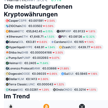
Die meistaufegrufenen
Kryptowährungen
Casper
CSPR
€0.001591
2.54%
ZIGChain
ZIG
€0.03502
0.59%
Bitcoin
BTC
€55,842.45
XRP
XRP
€0.9133
0.15%
1.81%
Ethereum
ETH
€1,648.71
Pi
PI
€0.08126
1.53%
12.32%
Solana
SOL
€63.81
Cardano
ADA
€0.165
0.63%
1.14%
Hyperliquid
HYPE
€48.91
Zcash
ZEC
€439.77
1.94%
0.85%
Shiba Inu
SHIB
€0.000004166
3.50%
Pump.fun
PUMP
€0.002093
0.07%
Heima
HEI
€0.2405
71.64%
Lorenzo Protocol
BANK
€0.03666
21.88%
Dogecoin
DOGE
€0.06035
Sui
SUI
€0.5945
0.95%
1.16%
Stellar
XLM
€0.1413
2.60%
Terra Classic
LUNC
€0.000043
1.32%
Kaspa
KAS
€0.02261
Ondo
ONDO
€0.3214
1.29%
1.51%
Im Trend