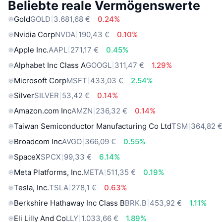
Beliebte reale Vermögenswerte
Gold
GOLD
3.681,68 €
0.24%
Nvidia Corp
NVDA
190,43 €
0.10%
Apple Inc.
AAPL
271,17 €
0.45%
Alphabet Inc Class A
GOOGL
311,47 €
1.29%
Microsoft Corp
MSFT
433,03 €
2.54%
Silver
SILVER
53,42 €
0.14%
Amazon.com Inc
AMZN
236,32 €
0.14%
Taiwan Semiconductor Manufacturing Co Ltd
TSM
364,82 
Broadcom Inc
AVGO
366,09 €
0.55%
SpaceX
SPCX
99,33 €
6.14%
Meta Platforms, Inc.
META
511,35 €
0.19%
Tesla, Inc.
TSLA
278,1 €
0.63%
Berkshire Hathaway Inc Class B
BRK.B
453,92 €
1.11%
Eli Lilly And Co
LLY
1.033,66 €
1.89%