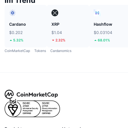
Im Trend
Cardano
XRP
Hashflow
$0.202
$1.04
$0.03104
5.32%
2.32%
68.01%
CoinMarketCap
Tokens
Cardanomics