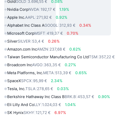
Gold
GOLD
3.696,55 €
0.08%
Nvidia Corp
NVDA
192,17 €
1.19%
Apple Inc.
AAPL
271,92 €
0.92%
Alphabet Inc Class A
GOOGL
312,93 €
0.34%
Microsoft Corp
MSFT
419,37 €
0.70%
Silver
SILVER
53,4 €
0.26%
Amazon.com Inc
AMZN
237,68 €
0.62%
Taiwan Semiconductor Manufacturing Co Ltd
TSM
357,22 €
Broadcom Inc
AVGO
363,35 €
0.27%
Meta Platforms, Inc.
META
513,39 €
0.65%
SpaceX
SPCX
95,99 €
2.34%
Tesla, Inc.
TSLA
278,65 €
0.03%
Berkshire Hathaway Inc Class B
BRK.B
453,57 €
0.90%
Eli Lilly And Co
LLY
1.024,03 €
1.04%
SK Hynix
SKHY
121,72 €
6.97%