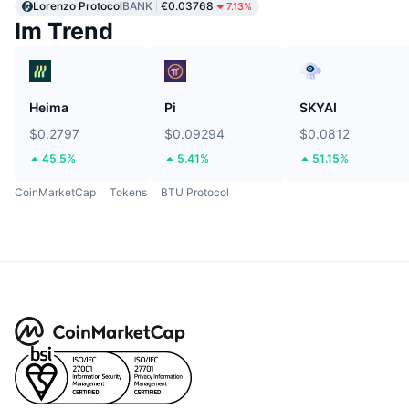
Lorenzo Protocol
BANK
€0.03768
7.13%
Im Trend
Heima
Pi
SKYAI
$0.2797
$0.09294
$0.0812
45.5%
5.41%
51.15%
CoinMarketCap
Tokens
BTU Protocol