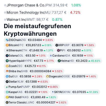
JPmorgan Chase & Co
JPM
314,59 €
1.08%
Micron Technology Inc
MU
737,27 €
4.72%
Walmart Inc
WMT
98,17 €
0.87%
Die meistaufegrufenen
Kryptowährungen
ZIGChain
ZIG
€0.03484
3.63%
Bitcoin
BTC
€55,857.03
XRP
XRP
€0.9078
0.18%
1.58%
Ethereum
ETH
€1,648.19
Pi
PI
€0.08052
1.37%
5.51%
Solana
SOL
€63.50
Cardano
ADA
€0.1659
1.01%
1.11%
Hyperliquid
HYPE
€47.73
Heima
HEI
€0.2423
3.77%
45.63%
Zcash
ZEC
€425.73
6.11%
Shiba Inu
SHIB
€0.000004084
3.52%
Sui
SUI
€0.5858
Dogecoin
DOGE
€0.05979
2.28%
1.40%
Stellar
XLM
€0.1388
4.53%
Pump.fun
PUMP
€0.002012
8.66%
Kaspa
KAS
€0.02231
SKYAI
SKYAI
€0.07035
1.10%
51.28%
PAX Gold
PAXG
€3,690.49
1.82%
Terra Classic
LUNC
€0.00004227
2.62%